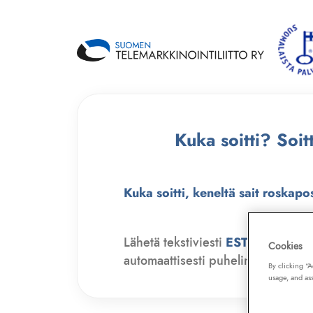
Kuka soitti? Soi
Kuka soitti, keneltä sait roskapo
Lähetä tekstiviesti
ESTO
numero
Cookies
automaattisesti puhelinmyyjien soit
By clicking “
usage, and ass