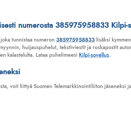
attisesti numerosta 385975958833 Kilpi-s
 joka tunnistaa numeron
385975958833
lisäksi kymmeni
ynnin, huijauspuhelut, tekstiviestit ja roskapostit automa
ten kalastelulta. Lataa puhelimeesi
Kilpi-sovellus
.
seneksi
usta, voit liittyä Suomen Telemarkkinointiliiton jäseneksi
: