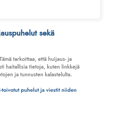
ijauspuhelut sekä
 Tämä tarkoittaa, että huijaus- ja
haitallisia tietoja, kuten linkkejä
tojen ja tunnusten kalastelulta.
toivotut puhelut ja viestit niiden