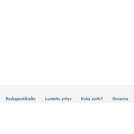
Roskapostikielto
Luotettu yritys
Kuka soitti?
Ilmianna
Käyttöehdot