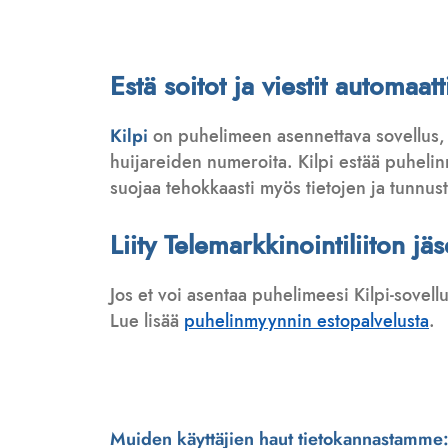
Estä soitot ja viestit automa
Kilpi
on puhelimeen asennettava sovellus,
huijareiden numeroita. Kilpi estää puhelinmy
suojaa tehokkaasti myös tietojen ja tunnus
Liity Telemarkkinointiliiton jä
Jos et voi asentaa puhelimeesi Kilpi-sovell
Lue lisää
puhelinmyynnin estopalvelusta
.
Muiden käyttäjien haut tietokannastamme