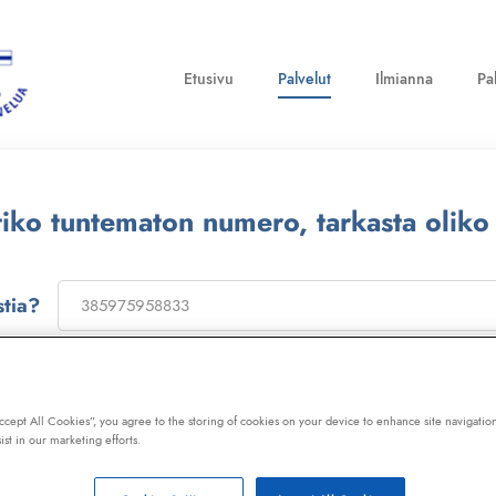
Etusivu
Palvelut
Ilmianna
Pa
ttiko tuntematon numero, tarkasta oliko
stia?
on
173322
, niin saat laajan telemarkkinointikiellon ja Kil
ot, huijaussoitot, huijausviestit ja roskapostit.
Accept All Cookies”, you agree to the storing of cookies on your device to enhance site navigation
ist in our marketing efforts.