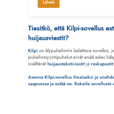
Lähetä
Tiesitkö, että Kilpi-sovellus e
huijausviestit?
Kilpi
on älypuhelimiin ladattava sovellus, 
puhelinmyyntipuhelut eivät enää edes hälytä
sisältävät
huijaustekstiviestit
ja
roskapostit
Asenna Kilpi-sovellus ilmaiseksi ja unohda 
saapuessa ja estää ne. Kokeile sovellusta ve