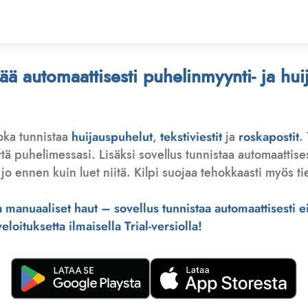
stää automaattisesti puhelinmyynti- ja hu
joka tunnistaa
huijauspuhelut
,
tekstiviestit
ja
roskapostit
.
 puhelimessasi. Lisäksi sovellus tunnistaa automaattisesti 
jo ennen kuin luet niitä. Kilpi suojaa tehokkaasti myös tie
manuaaliset haut – sovellus tunnistaa automaattisesti ei-
loituksetta ilmaisella Trial-versiolla!