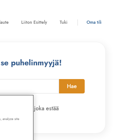
laute
Liiton Esittely
Tuki
Oma tili
 se puhelinmyyjä!
Hae
pi-sovelluksen, joka estää
, analyze site