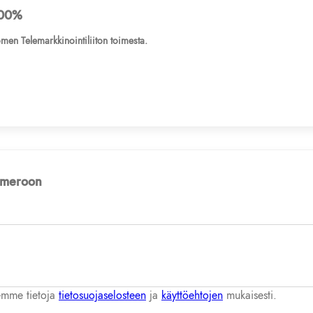
00%
men Telemarkkinointiliiton toimesta.
numeroon
lemme tietoja
tietosuojaselosteen
ja
käyttöehtojen
mukaisesti.