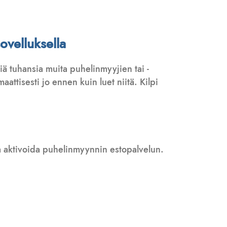
ovelluksella
ä tuhansia muita puhelinmyyjien tai -
attisesti jo ennen kuin luet niitä. Kilpi
 ja aktivoida puhelinmyynnin estopalvelun.