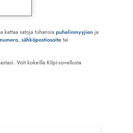
a kattaa satoja tuhansia
puhelinmyyjien
ja
n numero
,
sähköpostiosoite
tai
tasi. Voit kokeilla Kilpi-sovellusta