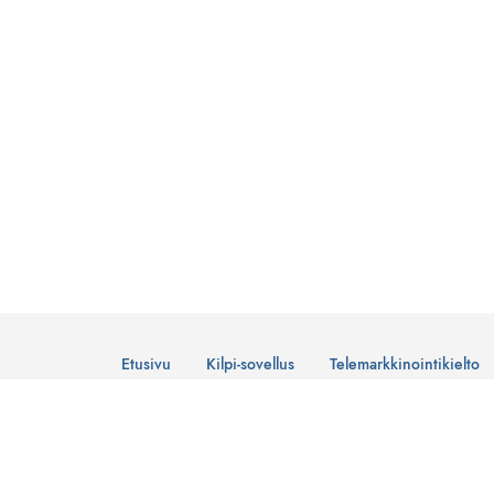
Etusivu
Kilpi-sovellus
Telemarkkinointikielto
© Suomen Telemarkkinointiliitto Ry
Tietosuojaseloste
Lataa Kilpi-sovellus