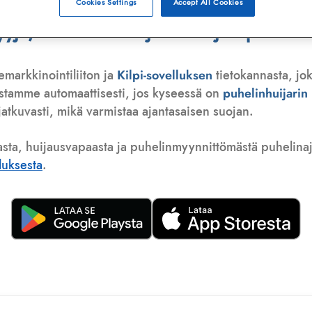
Cookies Settings
Accept All Cookies
ä, telemarkkinoija tai huijauspuhelu
emarkkinointiliiton ja
Kilpi-sovelluksen
tietokannasta, jok
istamme automaattisesti, jos kyseessä on
puhelinhuijari
atkuvasti, mikä varmistaa ajantasaisen suojan.
asta, huijausvapaasta ja puhelinmyynnittömästä puhelinajas
lluksesta
.