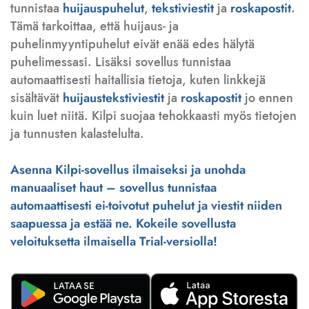
tunnistaa
huijauspuhelut
,
tekstiviestit
ja
roskapostit
.
Tämä tarkoittaa, että huijaus- ja
puhelinmyyntipuhelut eivät enää edes hälytä
puhelimessasi. Lisäksi sovellus tunnistaa
automaattisesti haitallisia tietoja, kuten linkkejä
sisältävät
huijaustekstiviestit
ja
roskapostit
jo ennen
kuin luet niitä. Kilpi suojaa tehokkaasti myös tietojen
ja tunnusten kalastelulta.
Asenna Kilpi-sovellus ilmaiseksi ja unohda
manuaaliset haut – sovellus tunnistaa
automaattisesti ei-toivotut puhelut ja viestit niiden
saapuessa ja estää ne. Kokeile sovellusta
veloituksetta ilmaisella Trial-versiolla!