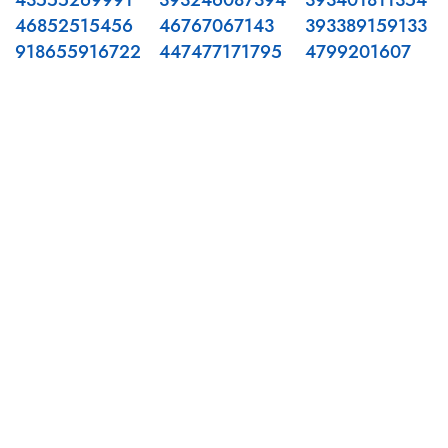
43555269991
393246087394
393401811354
46852515456
46767067143
393389159133
918655916722
447477171795
4799201607