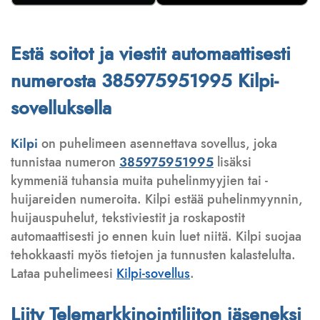
Estä soitot ja viestit automaattisesti
numerosta 385975951995 Kilpi-
sovelluksella
Kilpi
on puhelimeen asennettava sovellus, joka
tunnistaa numeron
385975951995
lisäksi
kymmeniä tuhansia muita puhelinmyyjien tai -
huijareiden numeroita. Kilpi estää puhelinmyynnin,
huijauspuhelut, tekstiviestit ja roskapostit
automaattisesti jo ennen kuin luet niitä. Kilpi suojaa
tehokkaasti myös tietojen ja tunnusten kalastelulta.
Lataa puhelimeesi
Kilpi-sovellus
.
Liity Telemarkkinointiliiton jäseneksi