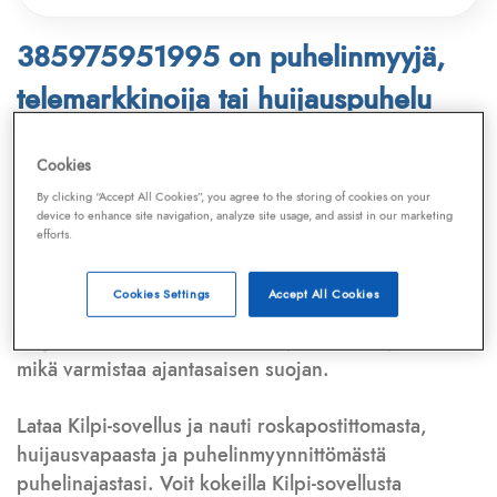
385975951995 on puhelinmyyjä,
telemarkkinoija tai huijauspuhelu
Puhelinnumero
385975951995
löytyy
Cookies
Telemarkkinointiliiton ja
Kilpi-sovelluksen
By clicking “Accept All Cookies”, you agree to the storing of cookies on your
device to enhance site navigation, analyze site usage, and assist in our marketing
tietokannasta, joka kattaa satoja tuhansia
efforts.
puhelinmyyjien
ja
telemarkkinoijien numeroita.
Lisäksi tunnistamme automaattisesti, jos kyseessä on
Cookies Settings
Accept All Cookies
puhelinhuijarin numero
,
sähköpostiosoite
tai
huijausviesti
. Tietokantaamme päivitetään jatkuvasti,
mikä varmistaa ajantasaisen suojan.
Lataa Kilpi-sovellus ja nauti roskapostittomasta,
huijausvapaasta ja puhelinmyynnittömästä
puhelinajastasi. Voit kokeilla Kilpi-sovellusta