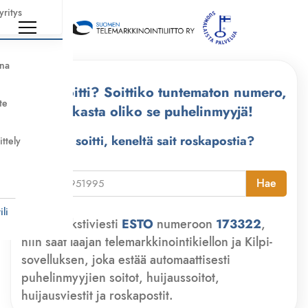
yritys
nna
Kuka soitti? Soittiko tuntematon numero,
te
tarkasta oliko se puhelinmyyjä!
Kuka soitti, keneltä sait roskapostia?
ittely
i
Hae
li
Lähetä tekstiviesti
ESTO
numeroon
173322
,
niin saat laajan telemarkkinointikiellon ja Kilpi-
sovelluksen, joka estää automaattisesti
puhelinmyyjien soitot, huijaussoitot,
huijausviestit ja roskapostit.