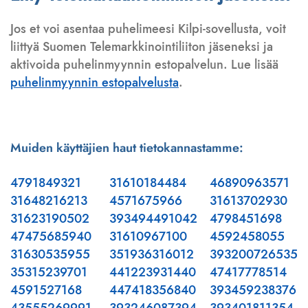
Jos et voi asentaa puhelimeesi Kilpi-sovellusta, voit
liittyä Suomen Telemarkkinointiliiton jäseneksi ja
aktivoida puhelinmyynnin estopalvelun. Lue lisää
puhelinmyynnin estopalvelusta
.
Muiden käyttäjien haut tietokannastamme:
4791849321
31610184484
46890963571
31648216213
4571675966
31613702930
31623190502
393494491042
4798451698
47475685940
31610967100
4592458055
31630535955
351936316012
393200726535
35315239701
441223931440
47417778514
4591527168
447418356840
393459238376