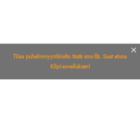
Tilaa puhelinmyyntikielto tästä sms:llä. Saat etuna
Kilpi-sovelluksen!
Etusivu
Kilpi-sovellus
Telemarkkinointikielto
Roskapostikielto
Luotettu yritys
Kuka soitti?
Ilmianna
Palaute
Liiton Esittely
Tuki
Yhteystiedot