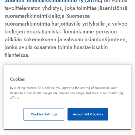
Suomen Telemarkkinointiliitto ry (STML)
on voittoa
tavoittelematon yhdistys, joka toimittaa jäsenistönsä
suoramarkkinointikieltoja Suomessa
suoramarkkinointia harjoittaville yrityksille ja valvoo
kieltojen noudattamista. Toimintamme perustuu
pitkään kokemukseen ja vahvaan asiantuntijuuteen,
jonka avulla osaamme toimia haastavissakin
tilanteissa.
Laitetaan huijarit kuriin
Cookies
Toimittamme tietokannassamme oleville
By clicking “Accept All Cookies”, you agree to the storing of cookies on your
suoramarkkinointiyrityksille kannattajajäsentemme
device to enhance site navigation, analyze site usage, and assist in our marketing
efforts.
suoramarkkinointikiellon sähköisen rajauspalvelun.
Näin jäsenen puhelinnumero suodattuu pois
Cookies Settings
Accept All Cookies
yritysten suoramarkkinointilistoilta. Tämä hyödyttää
myös muita STML:n kannattajajäseniä.