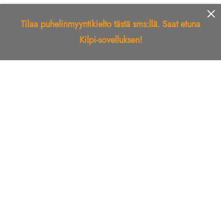
Tilaa puhelinmyyntikielto tästä sms:llä. Saat etuna
Kilpi-sovelluksen!
Etusivu
Kilpi-sovellus
Telemarkkinointikielto
Roskapostikielto
Luotettu yritys
Kuka soitti?
Ilmianna
Palaute
Liiton Esittely
Tuki
Yhteystiedot
© Suomen Telemarkkinointiliitto Ry
Tietosuojaseloste
Käyttöehdot
Lataa Kilpi-sovellus