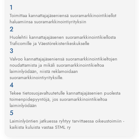
Mitä palvelua tai tuotetta tarjottiin
Soittajan puhelinnumero
Toimittaa kannattajajäseniensä suoramarkkinointikiellot
haluamiinsa suoramarkkinointiyrityksiin
2. Me teemme puolestasi reklamaation tuotteiden
mainostajalle (päämies) sekä itse sähköpostin
lähettäjälle ja markkinointiverkolle:
Huolehtii kannattajajäsenen suoramarkkinointikiellosta
Traficomille ja Väestörekisterikeskukselle
Mikäli yritys on jo liitetty kieltolistalle, niin
lähetämme reklamaation
Muussa tapauksessa lisäämme yrityksen
Valvoo kannattajajäseniensä suoramarkkinointikieltojen
kieltolistallemme
noudattamista ja mikäli suoramarkkinointikieltoa
laiminlyödään, niistä reklamoidaan
suoramarkkinointiyrityksille.
Tekee tietosuojavaltuutetulle kannattajajäsenien puolesta
toimenpidepyyntöjä, jos suoramarkkinointikieltoa
laiminlyödään
Laiminlyöntien jatkuessa ryhtyy tarvittaessa oikeustoimiin -
kaikista kuluista vastaa STML ry