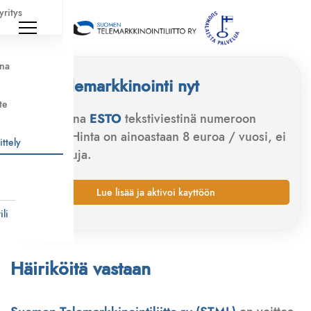
yritys
nna
Estä telemarkkinointi nyt
te
Lähetä sana
ESTO
tekstiviestinä numeroon
173322
Hinta on ainoastaan 8 euroa / vuosi, ei
ittely
muita kuluja.
i
Lue lisää ja aktivoi kayttöön
li
Häiriköitä vastaan