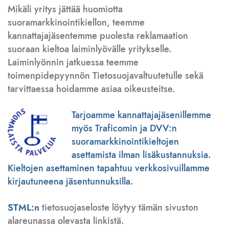
Mikäli yritys jättää huomiotta
suoramarkkinointikiellon, teemme
kannattajajäsentemme puolesta reklamaation
suoraan kieltoa laiminlyövälle yritykselle.
Laiminlyönnin jatkuessa teemme
toimenpidepyynnön Tietosuojavaltuutetulle sekä
tarvittaessa hoidamme asiaa oikeusteitse.
Tarjoamme kannattajajäsenillemme
myös Traficomin ja DVV:n
suoramarkkinointikieltojen
asettamista ilman lisäkustannuksia.
Kieltojen asettaminen tapahtuu verkkosivuillamme
kirjautuneena jäsentunnuksilla.
STML:n
tietosuojaseloste löytyy tämän sivuston
alareunassa olevasta linkistä.