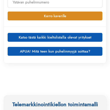
Kerro kaverille
Katso tästä kaikki kieltolistalla olevat yritykset
APUA! Mitä teen kun puhelinmyyjä soittaa?
1. Ota ylös soittajan tiedot, tarvitsemme aina
seuraavat tiedot soitosta:
Telemarkkinointikiellon toimintamalli
Minkä yrityksen palveluita tai tuotteita myytiin?
Soiton päivämäärä ja kellon aika