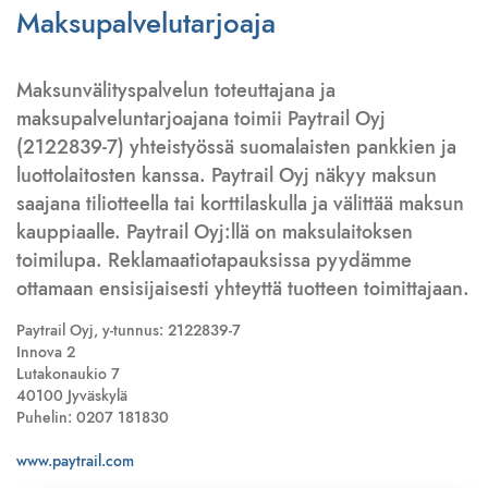
Maksupalvelutarjoaja
Maksunvälityspalvelun toteuttajana ja
maksupalveluntarjoajana toimii Paytrail Oyj
(2122839-7) yhteistyössä suomalaisten pankkien ja
luottolaitosten kanssa. Paytrail Oyj näkyy maksun
saajana tiliotteella tai korttilaskulla ja välittää maksun
kauppiaalle. Paytrail Oyj:llä on maksulaitoksen
toimilupa. Reklamaatiotapauksissa pyydämme
ottamaan ensisijaisesti yhteyttä tuotteen toimittajaan.
Paytrail Oyj, y-tunnus: 2122839-7
Innova 2
Lutakonaukio 7
40100 Jyväskylä
Puhelin: 0207 181830
www.paytrail.com