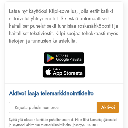
Lataa nyt käyttöösi Kilpi-sovellus, jolla estät kaikki
ei-toivotut yhteydenotot. Se estää automaattisesti
haitalliset puhelut sekä tunnistaa roskasähköpostit ja
haitalliset tekstiviestit. Kilpi suojaa tehokkaasti myös
tietojen ja tunnusten kalastelulta.
Aktivoi laaja telemarkkinointikielto
Aktivoi
Syötä yllä olevaan kenttään puhelinnumerosi. Näin liityt kannattajajäseneksi
ja käyttöösi aktivoituu telemarkkinointikielto. Jäsenyys uusiutuu