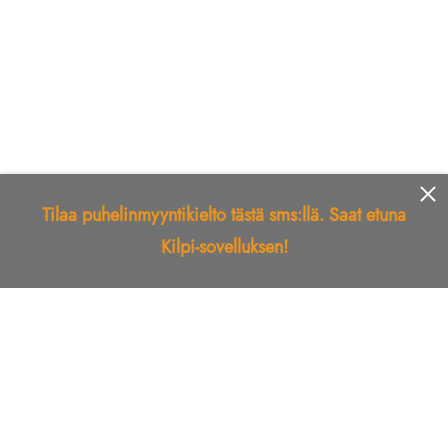
lähettäjälle ja markkinointiverkolle:
Mikäli yritys on jo liitetty kieltolistalle, niin
lähetämme reklamaation
Muussa tapauksessa lisäämme yrityksen
kieltolistallemme
Tilaa puhelinmyyntikielto tästä sms:llä. Saat etuna
Kilpi-sovelluksen!
Etusivu
Kilpi-sovellus
Telemarkkinointikielto
Roskapostikielto
Luotettu yritys
Kuka soitti?
Ilmianna
Palaute
Liiton Esittely
Tuki