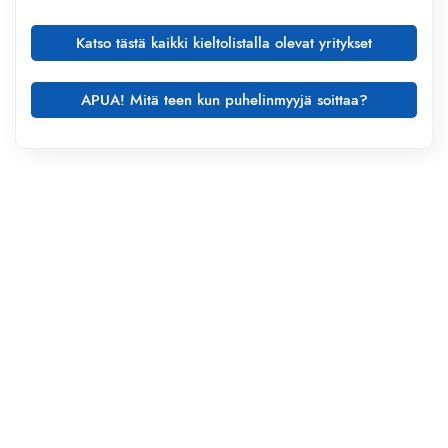
Katso tästä kaikki kieltolistalla olevat yritykset
APUA! Mitä teen kun puhelinmyyjä soittaa?
1. Ota ylös soittajan tiedot, tarvitsemme aina
seuraavat tiedot soitosta:
Minkä yrityksen palveluita tai tuotteita myytiin?
Soiton päivämäärä ja kellon aika
Mitä palvelua tai tuotetta tarjottiin
Soittajan puhelinnumero
2. Me teemme puolestasi reklamaation tuotteiden
mainostajalle (päämies) sekä itse sähköpostin