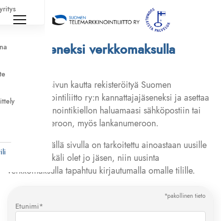
yritys
Liity jäseneksi verkkomaksulla
nna
te
Voit tämän sivun kautta rekisteröityä Suomen
Telemarkkinointiliitto ry:n kannattajajäseneksi ja asettaa
ittely
suoramarkkinointikiellon haluamaasi sähköpostiin tai
puhelinnumeroon, myös lankanumeroon.
i
Liittyminen tällä sivulla on tarkoitettu ainoastaan uusille
li
jäsenille. Mikäli olet jo jäsen, niin uusinta
verkkomaksulla tapahtuu kirjautumalla omalle tilille.
*pakollinen tieto
Etunimi*