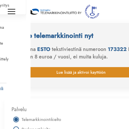
yritys
nna
Ehkäise telemarkkinointi nyt
te
Lähetä sana
ESTO
tekstiviestinä numeroon
173322
ainoastaan 8 euroa / vuosi, ei muita kuluja.
ittely
Lue lisää ja aktivoi kayttöön
i
li
Palvelu
Telemarkkinointikielto