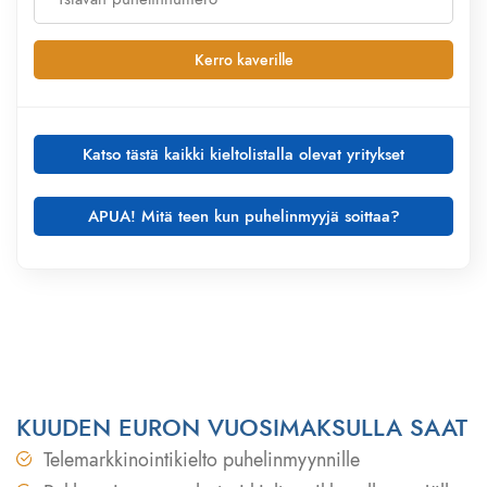
Kerro kaverille
Katso tästä kaikki kieltolistalla olevat yritykset
APUA! Mitä teen kun puhelinmyyjä soittaa?
1. Ota ylös soittajan tiedot, tarvitsemme aina seuraavat tie
soitosta:
Minkä yrityksen palveluita tai tuotteita myytiin?
KUUDEN EURON VUOSIMAKSULLA SAAT
Soiton päivämäärä ja kellon aika
Mitä palvelua tai tuotetta tarjottiin
Telemarkkinointikielto puhelinmyynnille
Soittajan puhelinnumero