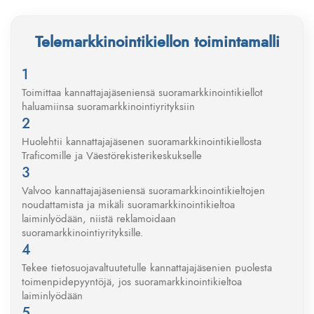
Telemarkkinointikiellon toimintamalli
Toimittaa kannattajajäseniensä suoramarkkinointikiellot
haluamiinsa suoramarkkinointiyrityksiin
Huolehtii kannattajajäsenen suoramarkkinointikiellosta
Traficomille ja Väestörekisterikeskukselle
Valvoo kannattajajäseniensä suoramarkkinointikieltojen
noudattamista ja mikäli suoramarkkinointikieltoa
laiminlyödään, niistä reklamoidaan
suoramarkkinointiyrityksille.
Tekee tietosuojavaltuutetulle kannattajajäsenien puolesta
toimenpidepyyntöjä, jos suoramarkkinointikieltoa
laiminlyödään