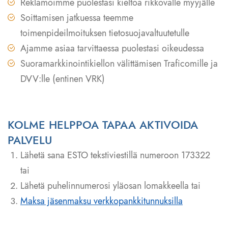
Reklamoimme puolestasi kieltoa rikkovalle myyjälle
2. Me teemme puolestasi reklamaation tuotteiden mainosta
Soittamisen jatkuessa teemme
(päämies) sekä itse sähköpostin lähettäjälle ja markkinoint
toimenpideilmoituksen tietosuojavaltuutetulle
Mikäli yritys on jo liitetty kieltolistalle, niin lähetämme r
Ajamme asiaa tarvittaessa puolestasi oikeudessa
Muussa tapauksessa lisäämme yrityksen kieltolistallemme
Suoramarkkinointikiellon välittämisen Traficomille ja
DVV:lle (entinen VRK)
KOLME HELPPOA TAPAA AKTIVOIDA
PALVELU
Lähetä sana ESTO tekstiviestillä numeroon 173322
tai
Lähetä puhelinnumerosi yläosan lomakkeella tai
Maksa jäsenmaksu verkkopankkitunnuksilla