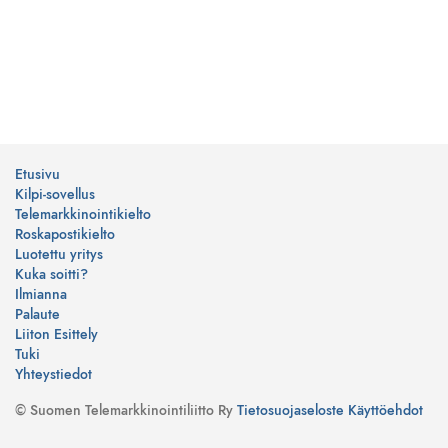
Etusivu
Kilpi-sovellus
Telemarkkinointikielto
Roskapostikielto
Luotettu yritys
Kuka soitti?
Ilmianna
Palaute
Liiton Esittely
Tuki
Yhteystiedot
© Suomen Telemarkkinointiliitto Ry
Tietosuojaseloste
Käyttöehdot