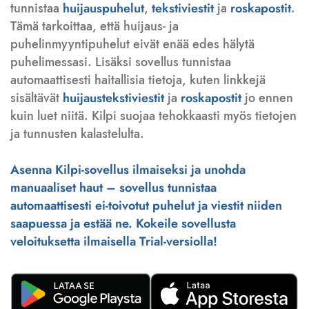
tunnistaa
huijauspuhelut
,
tekstiviestit
ja
roskapostit
.
Tämä tarkoittaa, että huijaus- ja
puhelinmyyntipuhelut eivät enää edes hälytä
puhelimessasi. Lisäksi sovellus tunnistaa
automaattisesti haitallisia tietoja, kuten linkkejä
sisältävät
huijaustekstiviestit
ja
roskapostit
jo ennen
kuin luet niitä. Kilpi suojaa tehokkaasti myös tietojen
ja tunnusten kalastelulta.
Asenna Kilpi-sovellus ilmaiseksi ja unohda
manuaaliset haut – sovellus tunnistaa
automaattisesti ei-toivotut puhelut ja viestit niiden
saapuessa ja estää ne. Kokeile sovellusta
veloituksetta ilmaisella Trial-versiolla!