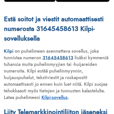
Estä soitot ja viestit automaattisesti
numerosta 31645458613 Kilpi-
sovelluksella
Kilpi
on puhelimeen asennettava sovellus, joka
tunnistaa numeron
31645458613
lisäksi kymmeniä
tuhansia muita puhelinmyyjien tai -huijareiden
numeroita. Kilpi estää puhelinmyynnin,
huijauspuhelut, tekstiviestit ja roskapostit
automaattisesti jo ennen kuin luet niitä. Kilpi suojaa
tehokkaasti myös tietojen ja tunnusten kalastelulta.
Lataa puhelimeesi
Kilpi-sovellus
.
Liity Telemarkkinointiliiton jäseneksi