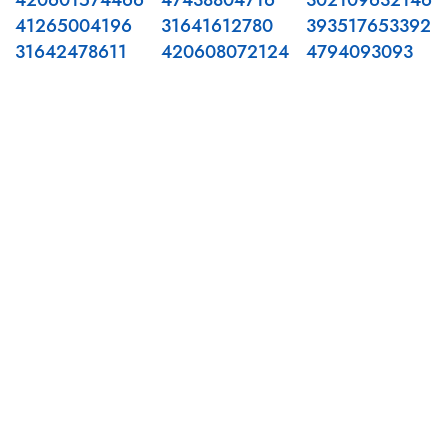
420601574466
47438804716
302109632146
41265004196
31641612780
393517653392
31642478611
420608072124
4794093093