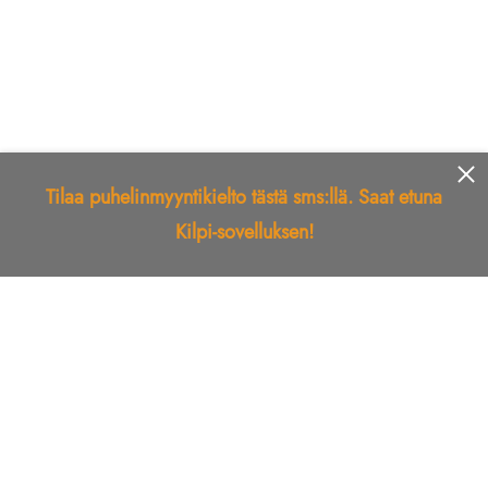
Tilaa puhelinmyyntikielto tästä sms:llä. Saat etuna
Kilpi-sovelluksen!
Etusivu
Kilpi-sovellus
Telemarkkinointikielto
Roskapostikielto
Luotettu yritys
Kuka soitti?
Ilmianna
Palaute
Liiton Esittely
Tuki
Yhteystiedot