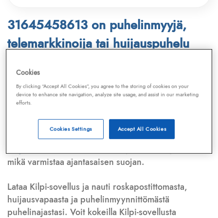
31645458613 on puhelinmyyjä,
telemarkkinoija tai huijauspuhelu
Puhelinnumero
31645458613
löytyy
Cookies
Telemarkkinointiliiton ja
Kilpi-sovelluksen
By clicking “Accept All Cookies”, you agree to the storing of cookies on your
device to enhance site navigation, analyze site usage, and assist in our marketing
tietokannasta, joka kattaa satoja tuhansia
efforts.
puhelinmyyjien
ja
telemarkkinoijien numeroita.
Lisäksi tunnistamme automaattisesti, jos kyseessä on
Cookies Settings
Accept All Cookies
puhelinhuijarin numero
,
sähköpostiosoite
tai
huijausviesti
. Tietokantaamme päivitetään jatkuvasti,
mikä varmistaa ajantasaisen suojan.
Lataa Kilpi-sovellus ja nauti roskapostittomasta,
huijausvapaasta ja puhelinmyynnittömästä
puhelinajastasi. Voit kokeilla Kilpi-sovellusta