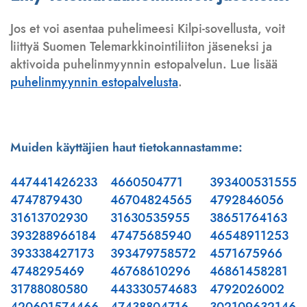
Jos et voi asentaa puhelimeesi Kilpi-sovellusta, voit
liittyä Suomen Telemarkkinointiliiton jäseneksi ja
aktivoida puhelinmyynnin estopalvelun. Lue lisää
puhelinmyynnin estopalvelusta
.
Muiden käyttäjien haut tietokannastamme:
447441426233
4660504771
393400531555
4747879430
46704824565
4792846056
31613702930
31630535955
38651764163
393288966184
47475685940
46548911253
393338427173
393479758572
4571675966
4748295469
46768610296
46861458281
31788080580
443330574683
4792026002