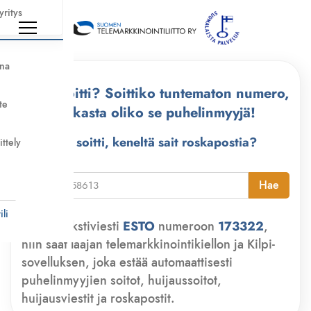
yritys
nna
Kuka soitti? Soittiko tuntematon numero,
te
tarkasta oliko se puhelinmyyjä!
Kuka soitti, keneltä sait roskapostia?
ittely
i
Hae
li
Lähetä tekstiviesti
ESTO
numeroon
173322
,
niin saat laajan telemarkkinointikiellon ja Kilpi-
sovelluksen, joka estää automaattisesti
puhelinmyyjien soitot, huijaussoitot,
huijausviestit ja roskapostit.