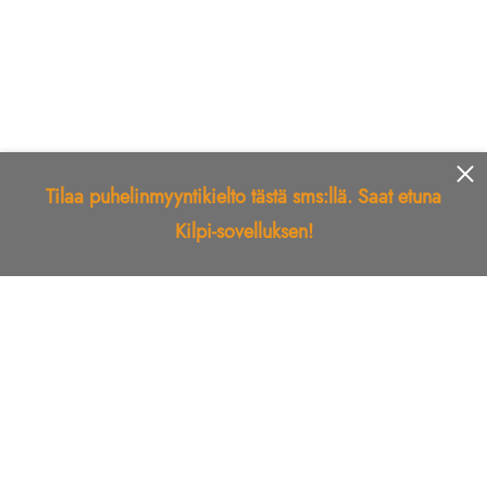
Tilaa puhelinmyyntikielto tästä sms:llä. Saat etuna
Kilpi-sovelluksen!
Etusivu
Kilpi-sovellus
Telemarkkinointikielto
Roskapostikielto
Luotettu yritys
Kuka soitti?
Ilmianna
Palaute
Liiton Esittely
Tuki
Yhteystiedot