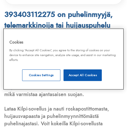
393403112275 on puhelinmyyjä,
telemarkkinoija tai huijauspuhelu
Puhelinnumero
393403112275
löytyy
Cookies
Telemarkkinointiliiton ja
Kilpi-sovelluksen
By clicking “Accept All Cookies”, you agree to the storing of cookies on your
device to enhance site navigation, analyze site usage, and assist in our marketing
tietokannasta, joka kattaa satoja tuhansia
efforts.
puhelinmyyjien
ja
telemarkkinoijien numeroita.
Lisäksi tunnistamme automaattisesti, jos kyseessä on
Cookies Settings
Accept All Cookies
puhelinhuijarin numero
,
sähköpostiosoite
tai
huijausviesti
. Tietokantaamme päivitetään jatkuvasti,
mikä varmistaa ajantasaisen suojan.
Lataa Kilpi-sovellus ja nauti roskapostittomasta,
huijausvapaasta ja puhelinmyynnittömästä
puhelinajastasi. Voit kokeilla Kilpi-sovellusta