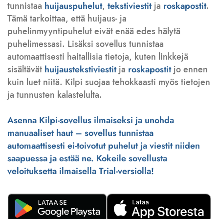
tunnistaa
huijauspuhelut
,
tekstiviestit
ja
roskapostit
.
Tämä tarkoittaa, että huijaus- ja
puhelinmyyntipuhelut eivät enää edes hälytä
puhelimessasi. Lisäksi sovellus tunnistaa
automaattisesti haitallisia tietoja, kuten linkkejä
sisältävät
huijaustekstiviestit
ja
roskapostit
jo ennen
kuin luet niitä. Kilpi suojaa tehokkaasti myös tietojen
ja tunnusten kalastelulta.
Asenna Kilpi-sovellus ilmaiseksi ja unohda
manuaaliset haut – sovellus tunnistaa
automaattisesti ei-toivotut puhelut ja viestit niiden
saapuessa ja estää ne. Kokeile sovellusta
veloituksetta ilmaisella Trial-versiolla!