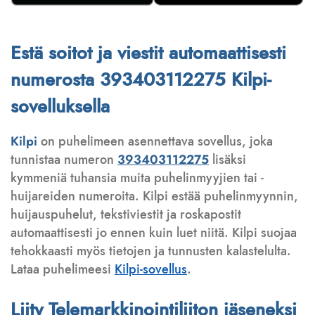
Estä soitot ja viestit automaattisesti
numerosta 393403112275 Kilpi-
sovelluksella
Kilpi
on puhelimeen asennettava sovellus, joka
tunnistaa numeron
393403112275
lisäksi
kymmeniä tuhansia muita puhelinmyyjien tai -
huijareiden numeroita. Kilpi estää puhelinmyynnin,
huijauspuhelut, tekstiviestit ja roskapostit
automaattisesti jo ennen kuin luet niitä. Kilpi suojaa
tehokkaasti myös tietojen ja tunnusten kalastelulta.
Lataa puhelimeesi
Kilpi-sovellus
.
Liity Telemarkkinointiliiton jäseneksi