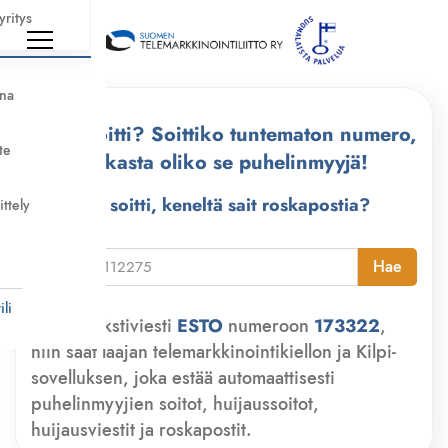
yritys
nna
Kuka soitti? Soittiko tuntematon numero,
te
tarkasta oliko se puhelinmyyjä!
Kuka soitti, keneltä sait roskapostia?
ittely
i
Hae
li
Lähetä tekstiviesti
ESTO
numeroon
173322
,
niin saat laajan telemarkkinointikiellon ja Kilpi-
sovelluksen, joka estää automaattisesti
puhelinmyyjien soitot, huijaussoitot,
huijausviestit ja roskapostit.