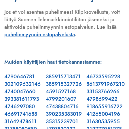
Jos et voi asentaa puhelimeesi Kilpi-sovellusta, voit
liittyä Suomen Telemarkkinointiliiton jäseneksi ja
aktivoida puhelinmyynnin estopalvelun. Lue lisää
puhelinmyynnin estopalvelusta
.
Muiden käyttäjien haut tietokannastamme:
4790646781
385915713471
46733595228
302109632146
385915327726
8613791967210
4740047660
4591527168
33153766266
393381611793
4799201607
4798699422
4746297080
47438804716
918655916722
46691741688
390235383019
41265004196
31642478611
35315239701
31630535955