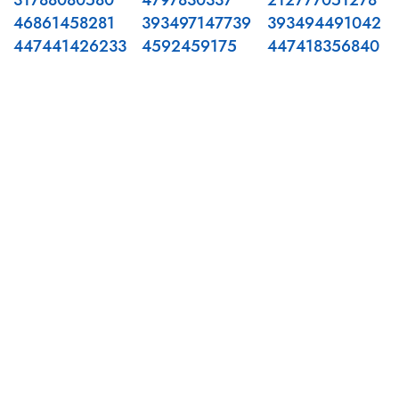
31788080580
4797830337
212777051278
46861458281
393497147739
393494491042
447441426233
4592459175
447418356840