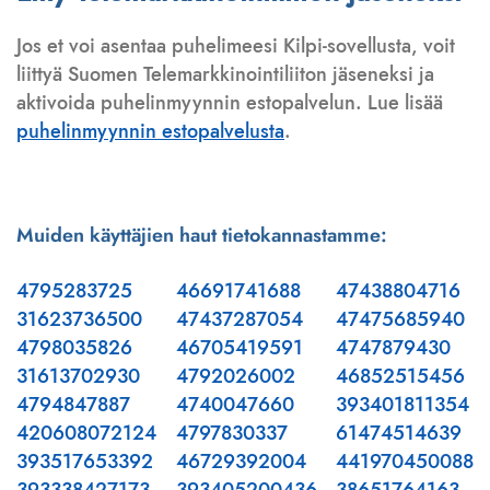
Jos et voi asentaa puhelimeesi Kilpi-sovellusta, voit
liittyä Suomen Telemarkkinointiliiton jäseneksi ja
aktivoida puhelinmyynnin estopalvelun. Lue lisää
puhelinmyynnin estopalvelusta
.
Muiden käyttäjien haut tietokannastamme:
4795283725
46691741688
47438804716
31623736500
47437287054
47475685940
4798035826
46705419591
4747879430
31613702930
4792026002
46852515456
4794847887
4740047660
393401811354
420608072124
4797830337
61474514639
393517653392
46729392004
441970450088