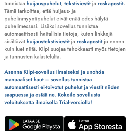
tunnistaa
huijauspuhelut
,
tekstiviestit
ja
roskapostit
.
Tämä tarkoittaa, että huijaus- ja
puhelinmyyntipuhelut eivät enää edes hälytä
puhelimessasi. Lisäksi sovellus tunnistaa
automaattisesti haitallisia tietoja, kuten linkkejä
sisältävät
huijaustekstiviestit
ja
roskapostit
jo ennen
kuin luet niitä. Kilpi suojaa tehokkaasti myös tietojen
ja tunnusten kalastelulta.
Asenna Kilpi-sovellus ilmaiseksi ja unohda
manuaaliset haut – sovellus tunnistaa
automaattisesti ei-toivotut puhelut ja viestit niiden
saapuessa ja estää ne. Kokeile sovellusta
veloituksetta ilmaisella Trial-versiolla!