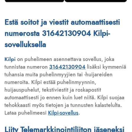
Estä soitot ja viestit automaattisesti
numerosta 31642130904 Kilpi-
sovelluksella
Kilpi
on puhelimeen asennettava sovellus, joka
tunnistaa numeron
31642130904
lisäksi kymmeniä
tuhansia muita puhelinmyyjien tai -huijareiden
numeroita. Kilpi estää puhelinmyynnin,
huijauspuhelut, tekstiviestit ja roskapostit
automaattisesti jo ennen kuin luet niitä. Kilpi suojaa
tehokkaasti myös tietojen ja tunnusten kalastelulta.
Lataa puhelimeesi
Kilpi-sovellus
.
Liity Telemarkkinointiliiton jäseneksi