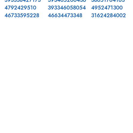
393338427173
393405200436
38651764163
4792429510
393346058054
4952471300
46733595228
46634473348
31624284002