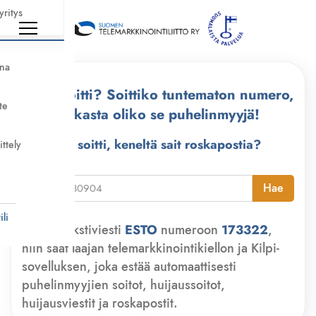
yritys
nna
Kuka soitti? Soittiko tuntematon numero,
te
tarkasta oliko se puhelinmyyjä!
Kuka soitti, keneltä sait roskapostia?
ittely
i
Hae
li
Lähetä tekstiviesti
ESTO
numeroon
173322
,
niin saat laajan telemarkkinointikiellon ja Kilpi-
sovelluksen, joka estää automaattisesti
puhelinmyyjien soitot, huijaussoitot,
huijausviestit ja roskapostit.