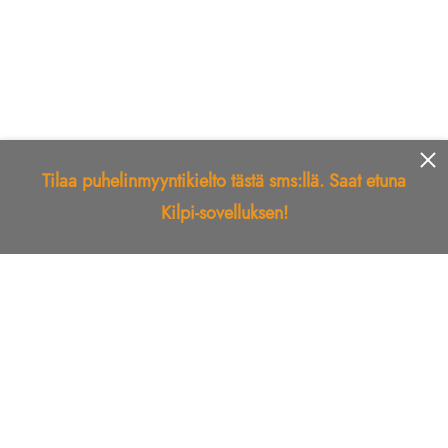
Tilaa puhelinmyyntikielto tästä sms:llä. Saat etuna
Kilpi-sovelluksen!
Etusivu
Kilpi-sovellus
Telemarkkinointikielto
Roskapostikielto
Luotettu yritys
Kuka soitti?
Ilmianna
Palaute
Liiton Esittely
Tuki
Yhteystiedot