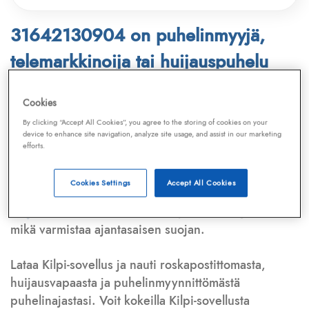
31642130904 on puhelinmyyjä,
telemarkkinoija tai huijauspuhelu
Puhelinnumero
31642130904
löytyy
Cookies
Telemarkkinointiliiton ja
Kilpi-sovelluksen
By clicking “Accept All Cookies”, you agree to the storing of cookies on your
device to enhance site navigation, analyze site usage, and assist in our marketing
tietokannasta, joka kattaa satoja tuhansia
efforts.
puhelinmyyjien
ja
telemarkkinoijien numeroita.
Lisäksi tunnistamme automaattisesti, jos kyseessä on
Cookies Settings
Accept All Cookies
puhelinhuijarin numero
,
sähköpostiosoite
tai
huijausviesti
. Tietokantaamme päivitetään jatkuvasti,
mikä varmistaa ajantasaisen suojan.
Lataa Kilpi-sovellus ja nauti roskapostittomasta,
huijausvapaasta ja puhelinmyynnittömästä
puhelinajastasi. Voit kokeilla Kilpi-sovellusta