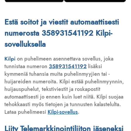
Estä soitot ja viestit automaattisesti
numerosta 358931541192 Kilpi-
sovelluksella
Kilpi
on puhelimeen asennettava sovellus, joka
tunnistaa numeron
358931541192
lisäksi
kymmeniä tuhansia muita puhelinmyyjien tai -
huijareiden numeroita. Kilpi estää puhelinmyynnin,
huijauspuhelut, tekstiviestit ja roskapostit
automaattisesti jo ennen kuin luet niitä. Kilpi suojaa
tehokkaasti myös tietojen ja tunnusten kalastelulta.
Lataa puhelimeesi
Kilpi-sovellus
.
Liity Telemarkkinointiliiton jäseneksi