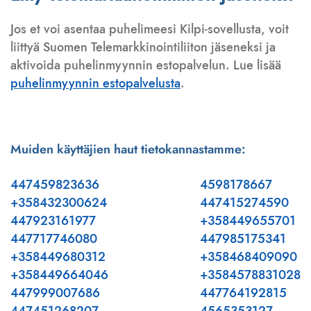
Jos et voi asentaa puhelimeesi Kilpi-sovellusta, voit
liittyä Suomen Telemarkkinointiliiton jäseneksi ja
aktivoida puhelinmyynnin estopalvelun. Lue lisää
puhelinmyynnin estopalvelusta
.
Muiden käyttäjien haut tietokannastamme:
447459823636
4598178667
+358432300624
447415274590
447923161977
+358449655701
447717746080
447985175341
+358449680312
+358468409090
+358449664046
+3584578831028
447999007686
447764192815