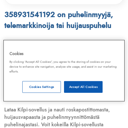
358931541192 on puhelinmyyjä,
telemarkkinoija tai huijauspuhelu
Puhelinnumero
358931541192
löytyy
Telemarkkinointiliiton ja
Kilpi-sovelluksen
Cookies
tietokannasta, joka kattaa satoja tuhansia
By clicking “Accept All Cookies”, you agree to the storing of cookies on your
puhelinmyyjien
ja
telemarkkinoijien numeroita.
device to enhance site navigation, analyze site usage, and assist in our marketing
efforts.
Lisäksi tunnistamme automaattisesti, jos kyseessä on
puhelinhuijarin numero
,
sähköpostiosoite
tai
huijausviesti
. Tietokantaamme päivitetään jatkuvasti,
Cookies Settings
Accept All Cookies
mikä varmistaa ajantasaisen suojan.
Lataa Kilpi-sovellus ja nauti roskapostittomasta,
huijausvapaasta ja puhelinmyynnittömästä
puhelinajastasi. Voit kokeilla Kilpi-sovellusta