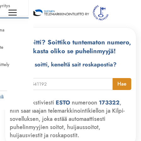
yritys
nna
Kuka soitti? Soittiko tuntematon numero,
te
tarkasta oliko se puhelinmyyjä!
Kuka soitti, keneltä sait roskapostia?
ittely
i
Hae
li
Lähetä tekstiviesti
ESTO
numeroon
173322
,
niin saat laajan telemarkkinointikiellon ja Kilpi-
sovelluksen, joka estää automaattisesti
puhelinmyyjien soitot, huijaussoitot,
huijausviestit ja roskapostit.