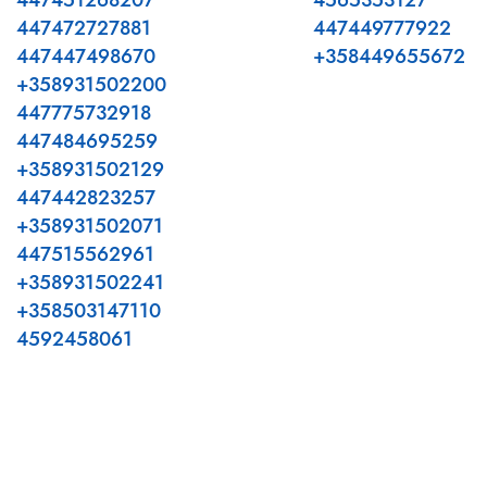
447451268207
4565353127
447472727881
447449777922
447447498670
+358449655672
+358931502200
447775732918
447484695259
+358931502129
447442823257
+358931502071
447515562961
+358931502241
+358503147110
4592458061