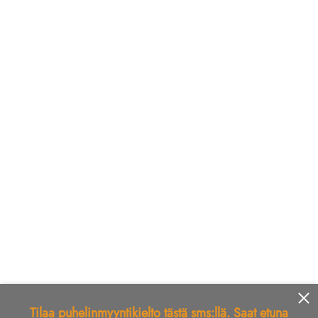
Tilaa puhelinmyyntikielto tästä sms:llä. Saat etuna