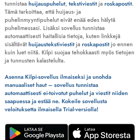
tunnistaa
huijauspuhelut
,
tekstiviestit
ja
roskapostit
.
Tämä tarkoittaa, että huijaus- ja
puhelinmyyntipuhelut eivät enää edes hälytä
puhelimessasi. Lisäksi sovellus tunnistaa
automaattisesti haitallisia tietoja, kuten linkkejä
sisältävät
huijaustekstiviestit
ja
roskapostit
jo ennen
kuin luet niitä. Kilpi suojaa tehokkaasti myös tietojen
ja tunnusten kalastelulta.
Asenna Kilpi-sovellus ilmaiseksi ja unohda
manuaaliset haut – sovellus tunnistaa
automaattisesti ei-toivotut puhelut ja viestit niiden
saapuessa ja estää ne. Kokeile sovellusta
veloituksetta ilmaisella Trial-versiolla!