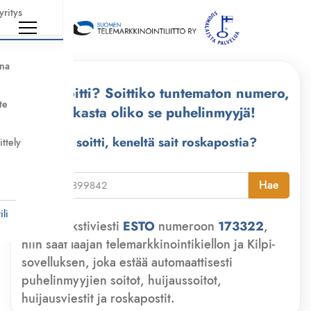
yritys
nna
Kuka soitti? Soittiko tuntematon numero,
te
tarkasta oliko se puhelinmyyjä!
Kuka soitti, keneltä sait roskapostia?
ittely
i
Hae
li
Lähetä tekstiviesti
ESTO
numeroon
173322
,
niin saat laajan telemarkkinointikiellon ja Kilpi-
sovelluksen, joka estää automaattisesti
puhelinmyyjien soitot, huijaussoitot,
huijausviestit ja roskapostit.