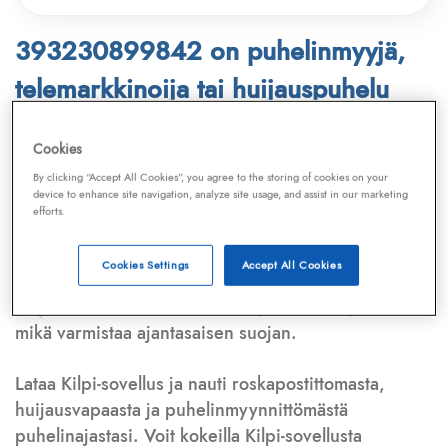
393230899842 on puhelinmyyjä,
telemarkkinoija tai huijauspuhelu
Puhelinnumero
393230899842
löytyy
Cookies
Telemarkkinointiliiton ja
Kilpi-sovelluksen
By clicking “Accept All Cookies”, you agree to the storing of cookies on your
device to enhance site navigation, analyze site usage, and assist in our marketing
tietokannasta, joka kattaa satoja tuhansia
efforts.
puhelinmyyjien
ja
telemarkkinoijien numeroita.
Lisäksi tunnistamme automaattisesti, jos kyseessä on
Cookies Settings
Accept All Cookies
puhelinhuijarin numero
,
sähköpostiosoite
tai
huijausviesti
. Tietokantaamme päivitetään jatkuvasti,
mikä varmistaa ajantasaisen suojan.
Lataa Kilpi-sovellus ja nauti roskapostittomasta,
huijausvapaasta ja puhelinmyynnittömästä
puhelinajastasi. Voit kokeilla Kilpi-sovellusta