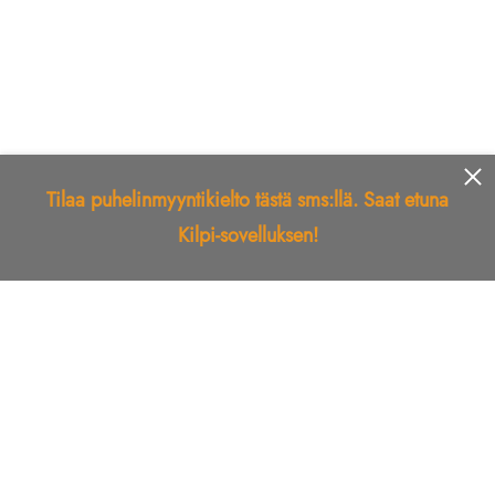
Tilaa puhelinmyyntikielto tästä sms:llä. Saat etuna
Kilpi-sovelluksen!
Etusivu
Kilpi-sovellus
Telemarkkinointikielto
Roskapostikielto
Luotettu yritys
Kuka soitti?
Ilmianna
Palaute
Liiton Esittely
Tuki
Yhteystiedot