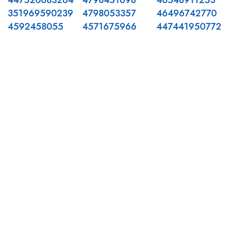
447520683264
4798451698
46548911253
351969590239
4798053357
46496742770
4592458055
4571675966
447441950772