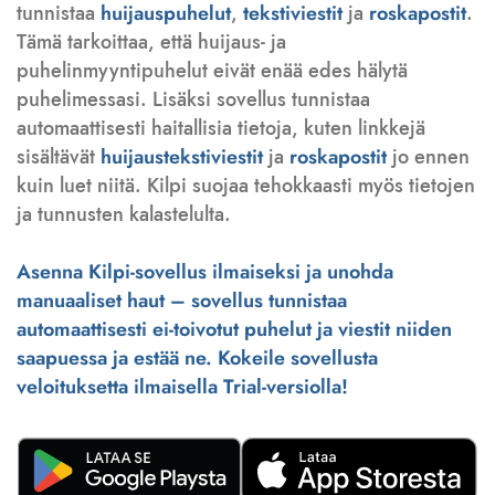
tunnistaa
huijauspuhelut
,
tekstiviestit
ja
roskapostit
.
Tämä tarkoittaa, että huijaus- ja
puhelinmyyntipuhelut eivät enää edes hälytä
puhelimessasi. Lisäksi sovellus tunnistaa
automaattisesti haitallisia tietoja, kuten linkkejä
sisältävät
huijaustekstiviestit
ja
roskapostit
jo ennen
kuin luet niitä. Kilpi suojaa tehokkaasti myös tietojen
ja tunnusten kalastelulta.
Asenna Kilpi-sovellus ilmaiseksi ja unohda
manuaaliset haut – sovellus tunnistaa
automaattisesti ei-toivotut puhelut ja viestit niiden
saapuessa ja estää ne. Kokeile sovellusta
veloituksetta ilmaisella Trial-versiolla!