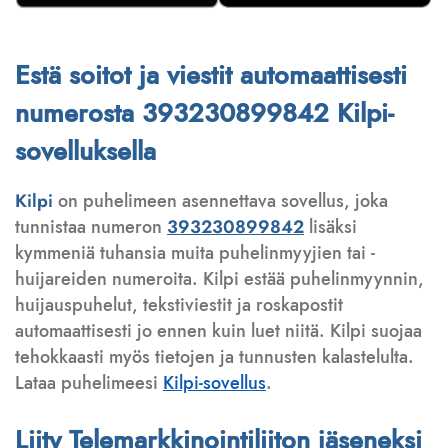
Estä soitot ja viestit automaattisesti
numerosta 393230899842 Kilpi-
sovelluksella
Kilpi
on puhelimeen asennettava sovellus, joka
tunnistaa numeron
393230899842
lisäksi
kymmeniä tuhansia muita puhelinmyyjien tai -
huijareiden numeroita. Kilpi estää puhelinmyynnin,
huijauspuhelut, tekstiviestit ja roskapostit
automaattisesti jo ennen kuin luet niitä. Kilpi suojaa
tehokkaasti myös tietojen ja tunnusten kalastelulta.
Lataa puhelimeesi
Kilpi-sovellus
.
Liity Telemarkkinointiliiton jäseneksi