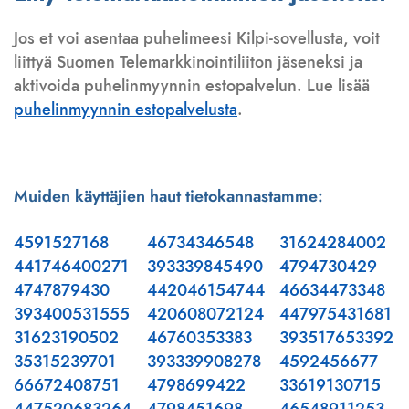
Jos et voi asentaa puhelimeesi Kilpi-sovellusta, voit
liittyä Suomen Telemarkkinointiliiton jäseneksi ja
aktivoida puhelinmyynnin estopalvelun. Lue lisää
puhelinmyynnin estopalvelusta
.
Muiden käyttäjien haut tietokannastamme:
4591527168
46734346548
31624284002
441746400271
393339845490
4794730429
4747879430
442046154744
46634473348
393400531555
420608072124
447975431681
31623190502
46760353383
393517653392
35315239701
393339908278
4592456677
66672408751
4798699422
33619130715