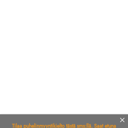
Tilaa puhelinmyyntikielto tästä sms:llä. Saat etuna