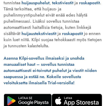
tunnistaa
huijauspuhelut
,
tekstiviestit
ja
roskapostit
.
Tämä tarkoittaa, että huijaus- ja
puhelinmyyntipuhelut eivät enää edes hälytä
puhelimessasi. Lisäksi sovellus tunnistaa
automaattisesti haitallisia tietoja, kuten linkkejä
sisältävät
huijaustekstiviestit
ja
roskapostit
jo ennen
kuin luet niitä. Kilpi suojaa tehokkaasti myös tietojen
ja tunnusten kalastelulta.
Asenna Kilpi-sovellus ilmaiseksi ja unohda
manuaaliset haut – sovellus tunnistaa
automaattisesti ei-toivotut puhelut ja viestit niiden
saapuessa ja estää ne. Kokeile sovellusta
veloituksetta ilmaisella Trial-versiolla!