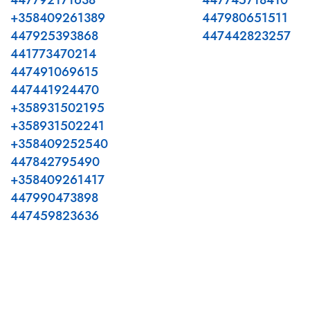
447792171638
447745718410
+358409261389
447980651511
447925393868
447442823257
441773470214
447491069615
447441924470
+358931502195
+358931502241
+358409252540
447842795490
+358409261417
447990473898
447459823636