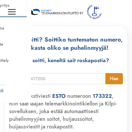
yritys
nna
Kuka soitti? Soittiko tuntematon numero,
te
tarkasta oliko se puhelinmyyjä!
Kuka soitti, keneltä sait roskapostia?
ittely
i
Hae
li
Lähetä tekstiviesti
ESTO
numeroon
173322
,
niin saat laajan telemarkkinointikiellon ja Kilpi-
sovelluksen, joka estää automaattisesti
puhelinmyyjien soitot, huijaussoitot,
huijausviestit ja roskapostit.