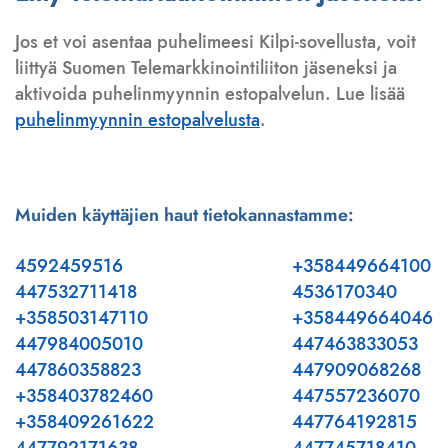
Jos et voi asentaa puhelimeesi Kilpi-sovellusta, voit
liittyä Suomen Telemarkkinointiliiton jäseneksi ja
aktivoida puhelinmyynnin estopalvelun. Lue lisää
puhelinmyynnin estopalvelusta
.
Muiden käyttäjien haut tietokannastamme:
4592459516
+358449664100
447532711418
4536170340
+358503147110
+358449664046
447984005010
447463833053
447860358823
447909068268
+358403782460
447557236070
+358409261622
447764192815