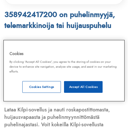
358942417200 on puhelinmyyjä,
telemarkkinoija tai huijauspuhelu
Puhelinnumero
358942417200
löytyy
Telemarkkinointiliiton ja
Kilpi-sovelluksen
Cookies
tietokannasta, joka kattaa satoja tuhansia
By clicking “Accept All Cookies”, you agree to the storing of cookies on your
puhelinmyyjien
ja
telemarkkinoijien numeroita.
device to enhance site navigation, analyze site usage, and assist in our marketing
efforts.
Lisäksi tunnistamme automaattisesti, jos kyseessä on
puhelinhuijarin numero
,
sähköpostiosoite
tai
huijausviesti
. Tietokantaamme päivitetään jatkuvasti,
Cookies Settings
Accept All Cookies
mikä varmistaa ajantasaisen suojan.
Lataa Kilpi-sovellus ja nauti roskapostittomasta,
huijausvapaasta ja puhelinmyynnittömästä
puhelinajastasi. Voit kokeilla Kilpi-sovellusta