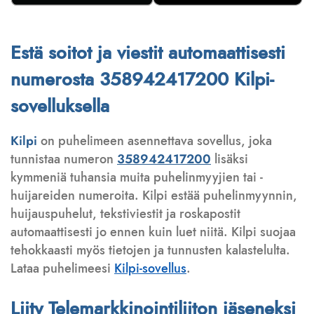
Estä soitot ja viestit automaattisesti
numerosta 358942417200 Kilpi-
sovelluksella
Kilpi
on puhelimeen asennettava sovellus, joka
tunnistaa numeron
358942417200
lisäksi
kymmeniä tuhansia muita puhelinmyyjien tai -
huijareiden numeroita. Kilpi estää puhelinmyynnin,
huijauspuhelut, tekstiviestit ja roskapostit
automaattisesti jo ennen kuin luet niitä. Kilpi suojaa
tehokkaasti myös tietojen ja tunnusten kalastelulta.
Lataa puhelimeesi
Kilpi-sovellus
.
Liity Telemarkkinointiliiton jäseneksi