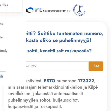
yritys
nna
Kuka soitti? Soittiko tuntematon numero,
te
tarkasta oliko se puhelinmyyjä!
Kuka soitti, keneltä sait roskapostia?
ittely
i
Hae
li
Lähetä tekstiviesti
ESTO
numeroon
173322
,
niin saat laajan telemarkkinointikiellon ja Kilpi-
sovelluksen, joka estää automaattisesti
puhelinmyyjien soitot, huijaussoitot,
huijausviestit ja roskapostit.