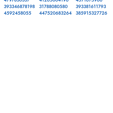
4797830337
41265004196
4571675966
393346878198
31788080580
393381611793
4592458055
447520683264
385915327726