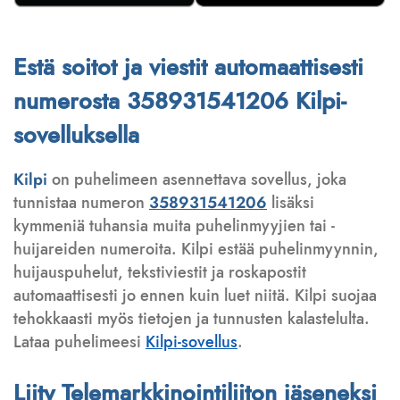
Estä soitot ja viestit automaattisesti
numerosta 358931541206 Kilpi-
sovelluksella
Kilpi
on puhelimeen asennettava sovellus, joka
tunnistaa numeron
358931541206
lisäksi
kymmeniä tuhansia muita puhelinmyyjien tai -
huijareiden numeroita. Kilpi estää puhelinmyynnin,
huijauspuhelut, tekstiviestit ja roskapostit
automaattisesti jo ennen kuin luet niitä. Kilpi suojaa
tehokkaasti myös tietojen ja tunnusten kalastelulta.
Lataa puhelimeesi
Kilpi-sovellus
.
Liity Telemarkkinointiliiton jäseneksi