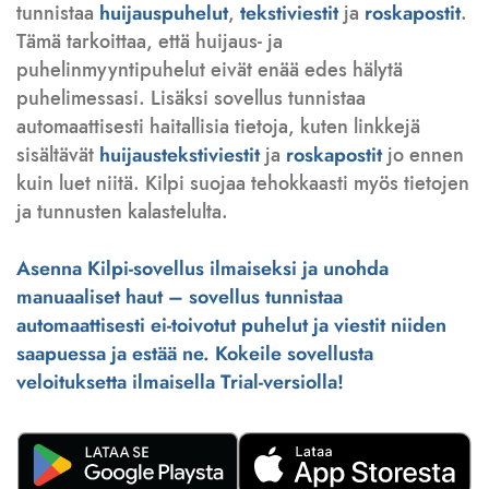
tunnistaa
huijauspuhelut
,
tekstiviestit
ja
roskapostit
.
Tämä tarkoittaa, että huijaus- ja
puhelinmyyntipuhelut eivät enää edes hälytä
puhelimessasi. Lisäksi sovellus tunnistaa
automaattisesti haitallisia tietoja, kuten linkkejä
sisältävät
huijaustekstiviestit
ja
roskapostit
jo ennen
kuin luet niitä. Kilpi suojaa tehokkaasti myös tietojen
ja tunnusten kalastelulta.
Asenna Kilpi-sovellus ilmaiseksi ja unohda
manuaaliset haut – sovellus tunnistaa
automaattisesti ei-toivotut puhelut ja viestit niiden
saapuessa ja estää ne. Kokeile sovellusta
veloituksetta ilmaisella Trial-versiolla!