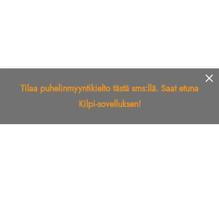
Tilaa puhelinmyyntikielto tästä sms:llä. Saat etuna
Kilpi-sovelluksen!
Etusivu
Kilpi-sovellus
Telemarkkinointikielto
Roskapostikielto
Luotettu yritys
Kuka soitti?
Ilmianna
Palaute
Liiton Esittely
Tuki
Yhteystiedot