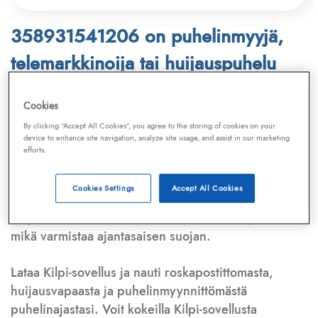
358931541206 on puhelinmyyjä,
telemarkkinoija tai huijauspuhelu
Puhelinnumero
358931541206
löytyy
Cookies
Telemarkkinointiliiton ja
Kilpi-sovelluksen
By clicking “Accept All Cookies”, you agree to the storing of cookies on your
device to enhance site navigation, analyze site usage, and assist in our marketing
tietokannasta, joka kattaa satoja tuhansia
efforts.
puhelinmyyjien
ja
telemarkkinoijien numeroita.
Lisäksi tunnistamme automaattisesti, jos kyseessä on
Cookies Settings
Accept All Cookies
puhelinhuijarin numero
,
sähköpostiosoite
tai
huijausviesti
. Tietokantaamme päivitetään jatkuvasti,
mikä varmistaa ajantasaisen suojan.
Lataa Kilpi-sovellus ja nauti roskapostittomasta,
huijausvapaasta ja puhelinmyynnittömästä
puhelinajastasi. Voit kokeilla Kilpi-sovellusta