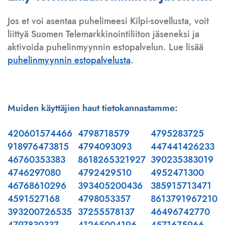
Jos et voi asentaa puhelimeesi Kilpi-sovellusta, voit
liittyä Suomen Telemarkkinointiliiton jäseneksi ja
aktivoida puhelinmyynnin estopalvelun. Lue lisää
puhelinmyynnin estopalvelusta
.
Muiden käyttäjien haut tietokannastamme:
420601574466
4798718579
4795283725
918976473815
4794093093
447441426233
46760353383
8618265321927
390235383019
4746297080
4792429510
4952471300
46768610296
393405200436
385915713471
4591527168
4798053357
8613791967210
393200726535
37255578137
46496742770