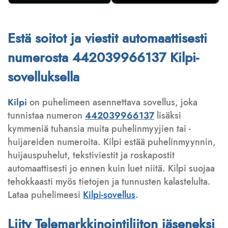
Estä soitot ja viestit automaattisesti
numerosta 442039966137 Kilpi-
sovelluksella
Kilpi
on puhelimeen asennettava sovellus, joka
tunnistaa numeron
442039966137
lisäksi
kymmeniä tuhansia muita puhelinmyyjien tai -
huijareiden numeroita. Kilpi estää puhelinmyynnin,
huijauspuhelut, tekstiviestit ja roskapostit
automaattisesti jo ennen kuin luet niitä. Kilpi suojaa
tehokkaasti myös tietojen ja tunnusten kalastelulta.
Lataa puhelimeesi
Kilpi-sovellus
.
Liity Telemarkkinointiliiton jäseneksi