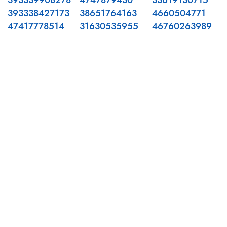
393339908278
4747879430
33619130715
393338427173
38651764163
4660504771
47417778514
31630535955
46760263989