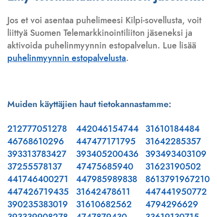
Jos et voi asentaa puhelimeesi Kilpi-sovellusta, voit
liittyä Suomen Telemarkkinointiliiton jäseneksi ja
aktivoida puhelinmyynnin estopalvelun. Lue lisää
puhelinmyynnin estopalvelusta
.
Muiden käyttäjien haut tietokannastamme:
212777051278
442046154744
31610184484
46768610296
447477171795
31642285357
393313783427
393405200436
393493403109
37255578137
47475685940
31623190502
441746400271
447985989838
8613791967210
447426719435
31642478611
447441950772
390235383019
31610682562
4794296629