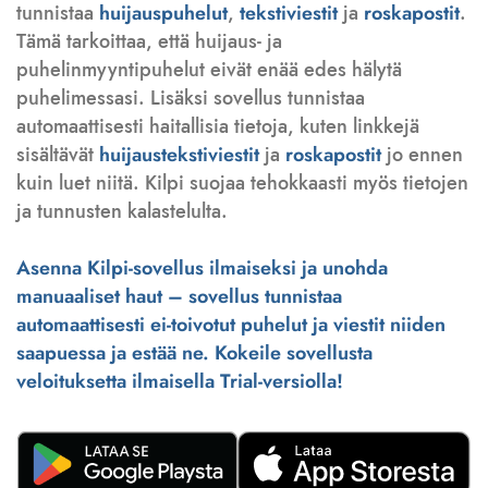
tunnistaa
huijauspuhelut
,
tekstiviestit
ja
roskapostit
.
Tämä tarkoittaa, että huijaus- ja
puhelinmyyntipuhelut eivät enää edes hälytä
puhelimessasi. Lisäksi sovellus tunnistaa
automaattisesti haitallisia tietoja, kuten linkkejä
sisältävät
huijaustekstiviestit
ja
roskapostit
jo ennen
kuin luet niitä. Kilpi suojaa tehokkaasti myös tietojen
ja tunnusten kalastelulta.
Asenna Kilpi-sovellus ilmaiseksi ja unohda
manuaaliset haut – sovellus tunnistaa
automaattisesti ei-toivotut puhelut ja viestit niiden
saapuessa ja estää ne. Kokeile sovellusta
veloituksetta ilmaisella Trial-versiolla!