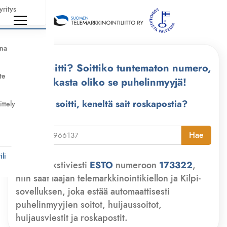
yritys
nna
Kuka soitti? Soittiko tuntematon numero,
te
tarkasta oliko se puhelinmyyjä!
Kuka soitti, keneltä sait roskapostia?
ittely
i
Hae
li
Lähetä tekstiviesti
ESTO
numeroon
173322
,
niin saat laajan telemarkkinointikiellon ja Kilpi-
sovelluksen, joka estää automaattisesti
puhelinmyyjien soitot, huijaussoitot,
huijausviestit ja roskapostit.