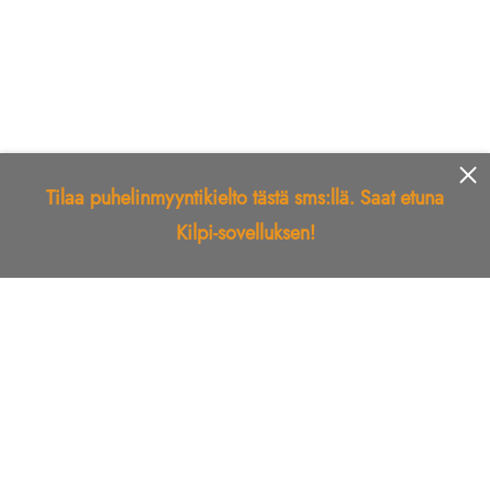
Tilaa puhelinmyyntikielto tästä sms:llä. Saat etuna
Kilpi-sovelluksen!
Etusivu
Kilpi-sovellus
Telemarkkinointikielto
Roskapostikielto
Luotettu yritys
Kuka soitti?
Ilmianna
Palaute
Liiton Esittely
Tuki
Yhteystiedot