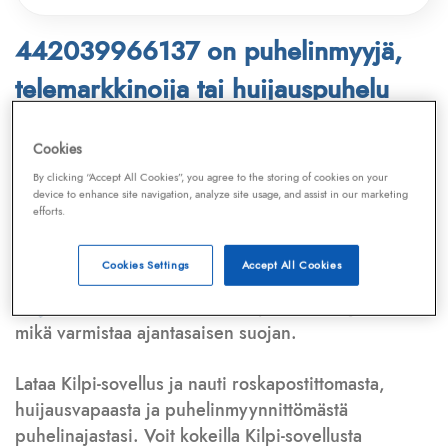
442039966137 on puhelinmyyjä,
telemarkkinoija tai huijauspuhelu
Puhelinnumero
442039966137
löytyy
Cookies
Telemarkkinointiliiton ja
Kilpi-sovelluksen
By clicking “Accept All Cookies”, you agree to the storing of cookies on your
device to enhance site navigation, analyze site usage, and assist in our marketing
tietokannasta, joka kattaa satoja tuhansia
efforts.
puhelinmyyjien
ja
telemarkkinoijien numeroita.
Lisäksi tunnistamme automaattisesti, jos kyseessä on
Cookies Settings
Accept All Cookies
puhelinhuijarin numero
,
sähköpostiosoite
tai
huijausviesti
. Tietokantaamme päivitetään jatkuvasti,
mikä varmistaa ajantasaisen suojan.
Lataa Kilpi-sovellus ja nauti roskapostittomasta,
huijausvapaasta ja puhelinmyynnittömästä
puhelinajastasi. Voit kokeilla Kilpi-sovellusta