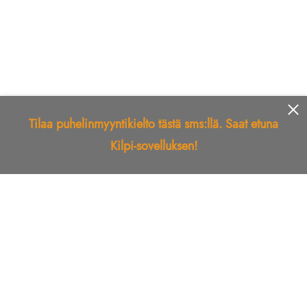
Tilaa puhelinmyyntikielto tästä sms:llä. Saat etuna
Kilpi-sovelluksen!
Etusivu
Kilpi-sovellus
Telemarkkinointikielto
Roskapostikielto
Luotettu yritys
Kuka soitti?
Ilmianna
Palaute
Liiton Esittely
Tuki
Yhteystiedot