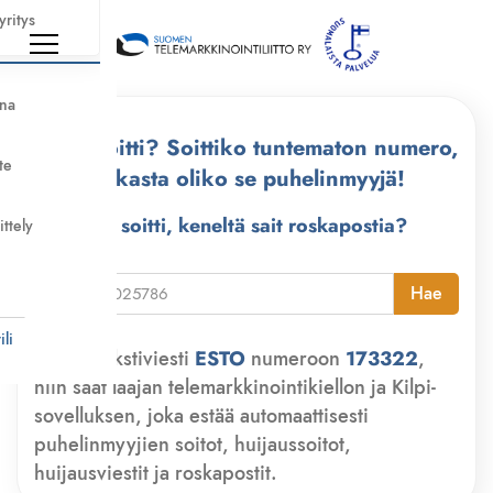
yritys
nna
Kuka soitti? Soittiko tuntematon numero,
te
tarkasta oliko se puhelinmyyjä!
Kuka soitti, keneltä sait roskapostia?
ittely
i
Hae
li
Lähetä tekstiviesti
ESTO
numeroon
173322
,
niin saat laajan telemarkkinointikiellon ja Kilpi-
sovelluksen, joka estää automaattisesti
puhelinmyyjien soitot, huijaussoitot,
huijausviestit ja roskapostit.