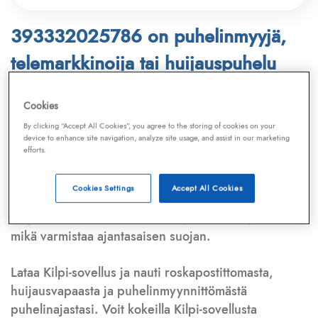
393332025786 on puhelinmyyjä,
telemarkkinoija tai huijauspuhelu
Puhelinnumero
393332025786
löytyy
Cookies
Telemarkkinointiliiton ja
Kilpi-sovelluksen
By clicking “Accept All Cookies”, you agree to the storing of cookies on your
device to enhance site navigation, analyze site usage, and assist in our marketing
tietokannasta, joka kattaa satoja tuhansia
efforts.
puhelinmyyjien
ja
telemarkkinoijien numeroita.
Lisäksi tunnistamme automaattisesti, jos kyseessä on
Cookies Settings
Accept All Cookies
puhelinhuijarin numero
,
sähköpostiosoite
tai
huijausviesti
. Tietokantaamme päivitetään jatkuvasti,
mikä varmistaa ajantasaisen suojan.
Lataa Kilpi-sovellus ja nauti roskapostittomasta,
huijausvapaasta ja puhelinmyynnittömästä
puhelinajastasi. Voit kokeilla Kilpi-sovellusta