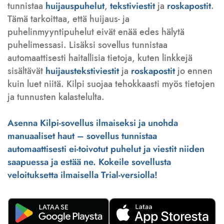
tunnistaa
huijauspuhelut
,
tekstiviestit
ja
roskapostit
.
Tämä tarkoittaa, että huijaus- ja
puhelinmyyntipuhelut eivät enää edes hälytä
puhelimessasi. Lisäksi sovellus tunnistaa
automaattisesti haitallisia tietoja, kuten linkkejä
sisältävät
huijaustekstiviestit
ja
roskapostit
jo ennen
kuin luet niitä. Kilpi suojaa tehokkaasti myös tietojen
ja tunnusten kalastelulta.
Asenna Kilpi-sovellus ilmaiseksi ja unohda
manuaaliset haut – sovellus tunnistaa
automaattisesti ei-toivotut puhelut ja viestit niiden
saapuessa ja estää ne. Kokeile sovellusta
veloituksetta ilmaisella Trial-versiolla!