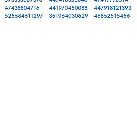
393338689378
447418356840
47417778514
47438804716
441970450088
447918121393
525584611297
351964030629
46852515456