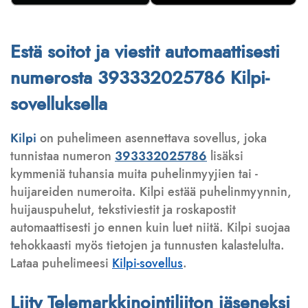
Estä soitot ja viestit automaattisesti
numerosta 393332025786 Kilpi-
sovelluksella
Kilpi
on puhelimeen asennettava sovellus, joka
tunnistaa numeron
393332025786
lisäksi
kymmeniä tuhansia muita puhelinmyyjien tai -
huijareiden numeroita. Kilpi estää puhelinmyynnin,
huijauspuhelut, tekstiviestit ja roskapostit
automaattisesti jo ennen kuin luet niitä. Kilpi suojaa
tehokkaasti myös tietojen ja tunnusten kalastelulta.
Lataa puhelimeesi
Kilpi-sovellus
.
Liity Telemarkkinointiliiton jäseneksi