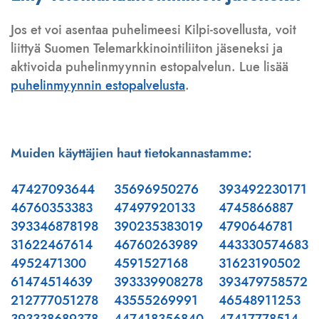
Jos et voi asentaa puhelimeesi Kilpi-sovellusta, voit
liittyä Suomen Telemarkkinointiliiton jäseneksi ja
aktivoida puhelinmyynnin estopalvelun. Lue lisää
puhelinmyynnin estopalvelusta
.
Muiden käyttäjien haut tietokannastamme:
47427093644
35696950276
393492230171
46760353383
47497920133
4745866887
393346878198
390235383019
4790646781
31622467614
46760263989
443330574683
4952471300
4591527168
31623190502
61474514639
393339908278
393479758572
212777051278
43555269991
46548911253