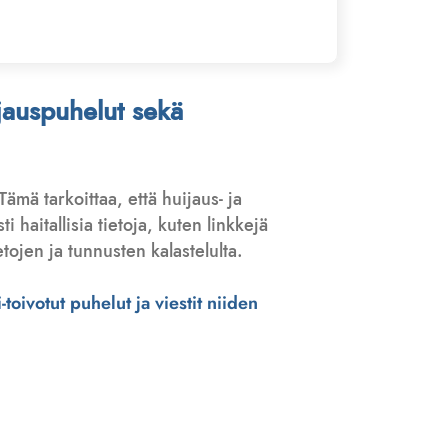
ijauspuhelut sekä
 Tämä tarkoittaa, että huijaus- ja
haitallisia tietoja, kuten linkkejä
tojen ja tunnusten kalastelulta.
toivotut puhelut ja viestit niiden