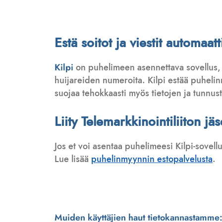
Estä soitot ja viestit automa
Kilpi
on puhelimeen asennettava sovellus,
huijareiden numeroita. Kilpi estää puhelinmy
suojaa tehokkaasti myös tietojen ja tunnus
Liity Telemarkkinointiliiton jä
Jos et voi asentaa puhelimeesi Kilpi-sovell
Lue lisää
puhelinmyynnin estopalvelusta
.
Muiden käyttäjien haut tietokannastamme