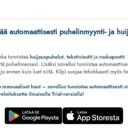
stää automaattisesti puhelinmyynti- ja hu
joka tunnistaa
huijauspuhelut
,
tekstiviestit
ja
roskapostit
.
 puhelimessasi. Lisäksi sovellus tunnistaa automaattisesti 
jo ennen kuin luet niitä. Kilpi suojaa tehokkaasti myös tie
manuaaliset haut – sovellus tunnistaa automaattisesti ei-
loituksetta ilmaisella Trial-versiolla!