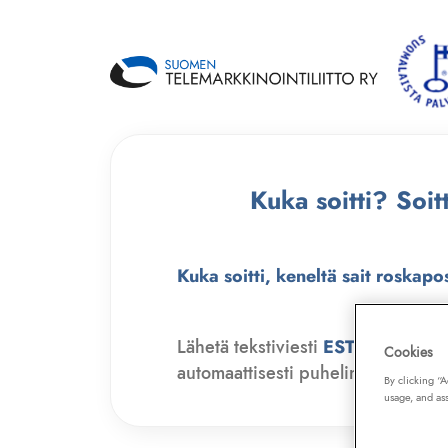
Kuka soitti? Soi
Kuka soitti, keneltä sait roskapo
Lähetä tekstiviesti
ESTO
numero
Cookies
automaattisesti puhelinmyyjien soit
By clicking “
usage, and ass