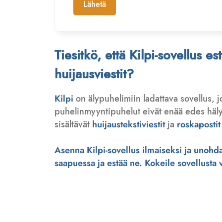
Lähetä
Tiesitkö, että Kilpi-sovellus e
huijausviestit?
Kilpi
on älypuhelimiin ladattava sovellus, 
puhelinmyyntipuhelut eivät enää edes hälytä
sisältävät
huijaustekstiviestit
ja
roskapostit
Asenna Kilpi-sovellus ilmaiseksi ja unohda 
saapuessa ja estää ne. Kokeile sovellusta ve