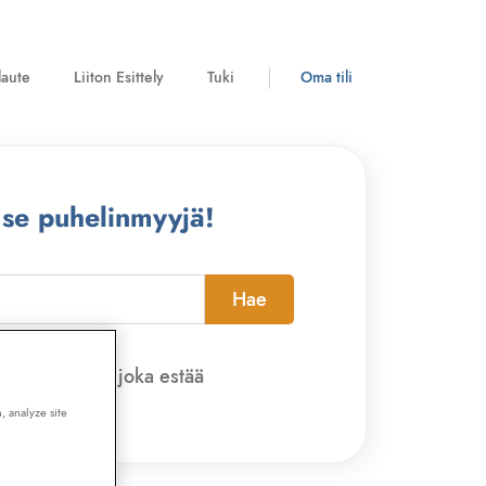
laute
Liiton Esittely
Tuki
Oma tili
 se puhelinmyyjä!
Hae
pi-sovelluksen, joka estää
, analyze site