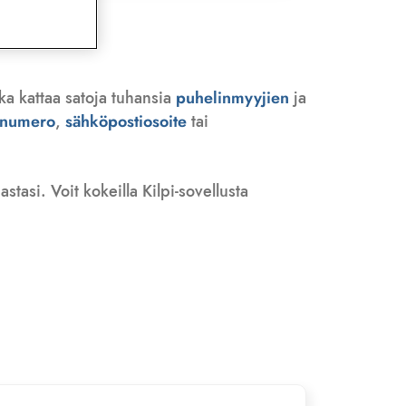
ka kattaa satoja tuhansia
puhelinmyyjien
ja
n numero
,
sähköpostiosoite
tai
tasi. Voit kokeilla Kilpi-sovellusta