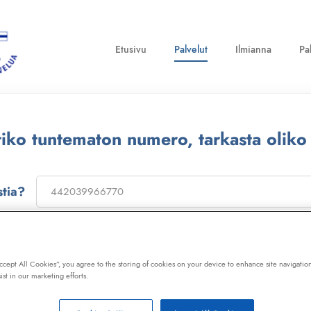
Etusivu
Palvelut
Ilmianna
Pa
ttiko tuntematon numero, tarkasta oliko
stia?
on
173322
, niin saat laajan telemarkkinointikiellon ja Kil
ot, huijaussoitot, huijausviestit ja roskapostit.
Accept All Cookies”, you agree to the storing of cookies on your device to enhance site navigation
ist in our marketing efforts.