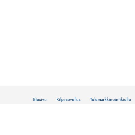
Etusivu
Kilpi-sovellus
Telemarkkinointikielto
© Suomen Telemarkkinointiliitto Ry
Tietosuojaseloste
Lataa Kilpi-sovellus