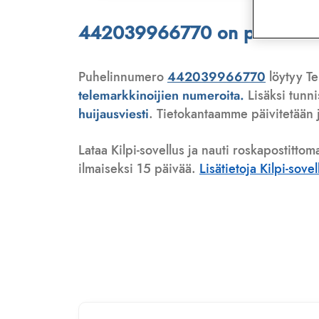
442039966770 on puhelinmyyj
Puhelinnumero
442039966770
löytyy Te
telemarkkinoijien numeroita.
Lisäksi tunn
huijausviesti
. Tietokantaamme päivitetään j
Lataa Kilpi-sovellus ja nauti roskapostittom
ilmaiseksi 15 päivää.
Lisätietoja Kilpi-sove