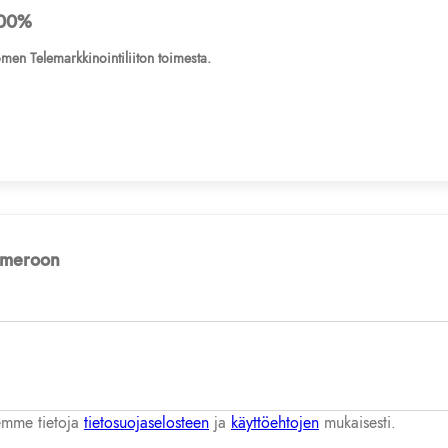
00%
men Telemarkkinointiliiton toimesta.
numeroon
lemme tietoja
tietosuojaselosteen
ja
käyttöehtojen
mukaisesti.