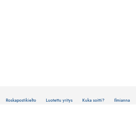
Roskapostikielto
Luotettu yritys
Kuka soitti?
Ilmianna
Käyttöehdot