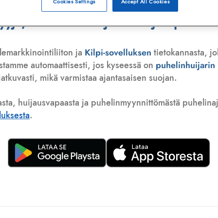
Cookies Settings
Accept All Cookies
ä, telemarkkinoija tai huijauspuhelu
lemarkkinointiliiton ja
Kilpi-sovelluksen
tietokannasta, jo
istamme automaattisesti, jos kyseessä on
puhelinhuijari
atkuvasti, mikä varmistaa ajantasaisen suojan.
asta, huijausvapaasta ja puhelinmyynnittömästä puhelinajas
lluksesta
.