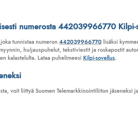
attisesti numerosta 442039966770 Kilpi-s
 joka tunnistaa numeron
442039966770
lisäksi kymmen
ynnin, huijauspuhelut, tekstiviestit ja roskapostit automa
ten kalastelulta. Lataa puhelimeesi
Kilpi-sovellus
.
seneksi
usta, voit liittyä Suomen Telemarkkinointiliiton jäseneksi
: