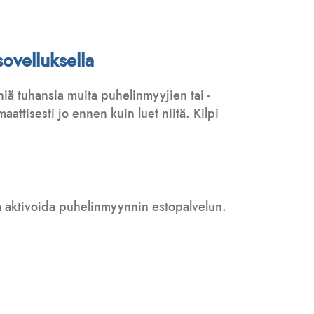
ovelluksella
iä tuhansia muita puhelinmyyjien tai -
attisesti jo ennen kuin luet niitä. Kilpi
 ja aktivoida puhelinmyynnin estopalvelun.