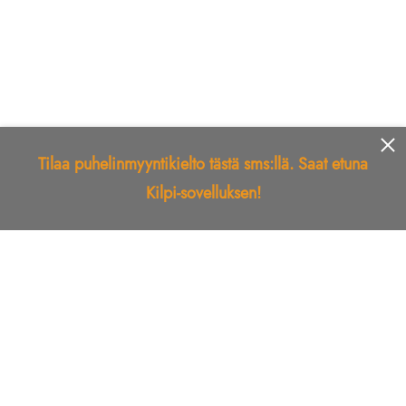
Tilaa puhelinmyyntikielto tästä sms:llä. Saat etuna
Kilpi-sovelluksen!
Etusivu
Kilpi-sovellus
Telemarkkinointikielto
Roskapostikielto
Luotettu yritys
Kuka soitti?
Ilmianna
Palaute
Liiton Esittely
Tuki
Yhteystiedot