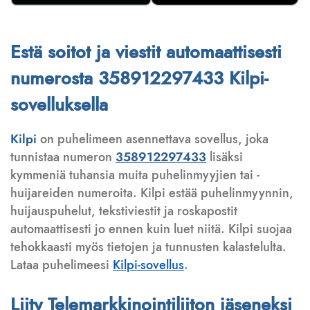
Estä soitot ja viestit automaattisesti
numerosta 358912297433 Kilpi-
sovelluksella
Kilpi
on puhelimeen asennettava sovellus, joka
tunnistaa numeron
358912297433
lisäksi
kymmeniä tuhansia muita puhelinmyyjien tai -
huijareiden numeroita. Kilpi estää puhelinmyynnin,
huijauspuhelut, tekstiviestit ja roskapostit
automaattisesti jo ennen kuin luet niitä. Kilpi suojaa
tehokkaasti myös tietojen ja tunnusten kalastelulta.
Lataa puhelimeesi
Kilpi-sovellus
.
Liity Telemarkkinointiliiton jäseneksi