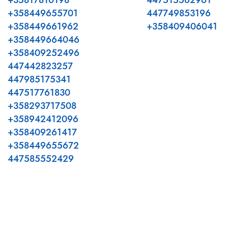
+35817810198
447515562961
+358449655701
447749853196
+358449661962
+358409406041
+358449664046
+358409252496
447442823257
447985175341
447517761830
+358293717508
+358942412096
+358409261417
+358449655672
447585552429