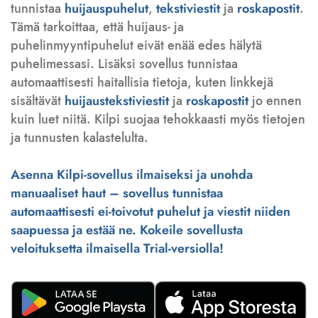
tunnistaa
huijauspuhelut
,
tekstiviestit
ja
roskapostit
.
Tämä tarkoittaa, että huijaus- ja
puhelinmyyntipuhelut eivät enää edes hälytä
puhelimessasi. Lisäksi sovellus tunnistaa
automaattisesti haitallisia tietoja, kuten linkkejä
sisältävät
huijaustekstiviestit
ja
roskapostit
jo ennen
kuin luet niitä. Kilpi suojaa tehokkaasti myös tietojen
ja tunnusten kalastelulta.
Asenna Kilpi-sovellus ilmaiseksi ja unohda
manuaaliset haut – sovellus tunnistaa
automaattisesti ei-toivotut puhelut ja viestit niiden
saapuessa ja estää ne. Kokeile sovellusta
veloituksetta ilmaisella Trial-versiolla!