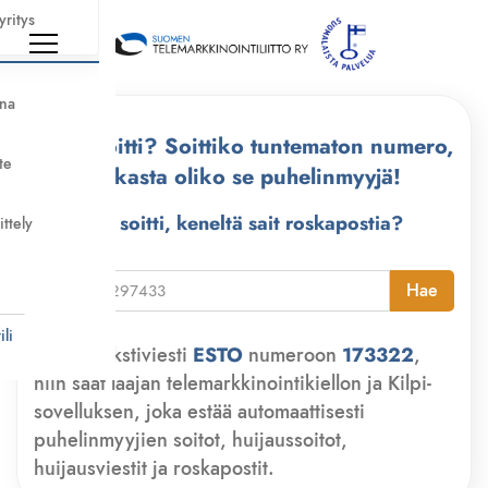
yritys
nna
Kuka soitti? Soittiko tuntematon numero,
te
tarkasta oliko se puhelinmyyjä!
Kuka soitti, keneltä sait roskapostia?
ittely
i
Hae
li
Lähetä tekstiviesti
ESTO
numeroon
173322
,
niin saat laajan telemarkkinointikiellon ja Kilpi-
sovelluksen, joka estää automaattisesti
puhelinmyyjien soitot, huijaussoitot,
huijausviestit ja roskapostit.