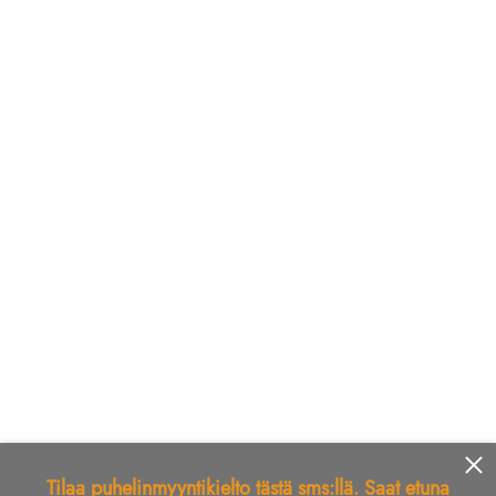
Tilaa puhelinmyyntikielto tästä sms:llä. Saat etuna