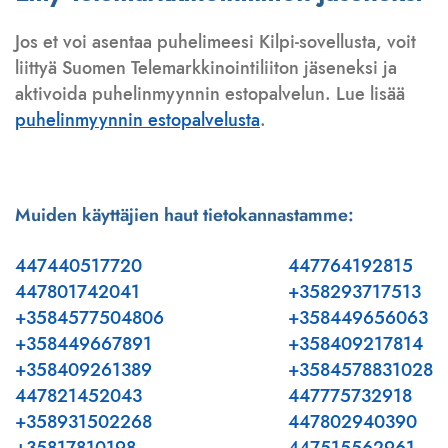
Jos et voi asentaa puhelimeesi Kilpi-sovellusta, voit
liittyä Suomen Telemarkkinointiliiton jäseneksi ja
aktivoida puhelinmyynnin estopalvelun. Lue lisää
puhelinmyynnin estopalvelusta
.
Muiden käyttäjien haut tietokannastamme:
447440517720
447764192815
447801742041
+358293717513
+3584577504806
+358449656063
+358449667891
+358409217814
+358409261389
+3584578831028
447821452043
447775732918
+358931502268
447802940390