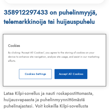
358912297433 on puhelinmyyjä,
telemarkkinoija tai huijauspuhelu
Puhelinnumero
358912297433
löytyy
Telemarkkinointiliiton ja
Kilpi-sovelluksen
Cookies
tietokannasta, joka kattaa satoja tuhansia
By clicking “Accept All Cookies”, you agree to the storing of cookies on your
puhelinmyyjien
ja
telemarkkinoijien numeroita.
device to enhance site navigation, analyze site usage, and assist in our marketing
efforts.
Lisäksi tunnistamme automaattisesti, jos kyseessä on
puhelinhuijarin numero
,
sähköpostiosoite
tai
huijausviesti
. Tietokantaamme päivitetään jatkuvasti,
Cookies Settings
Accept All Cookies
mikä varmistaa ajantasaisen suojan.
Lataa Kilpi-sovellus ja nauti roskapostittomasta,
huijausvapaasta ja puhelinmyynnittömästä
puhelinajastasi. Voit kokeilla Kilpi-sovellusta