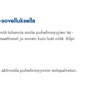
sovelluksella
niä tuhansia muita puhelinmyyjien tai -
attisesti jo ennen kuin luet niitä. Kilpi
 ja aktivoida puhelinmyynnin estopalvelun.