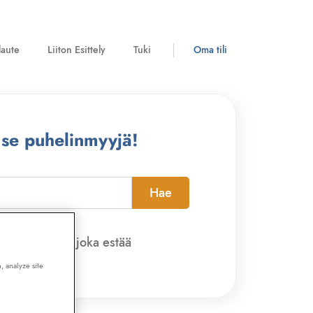
laute
Liiton Esittely
Tuki
Oma tili
 se puhelinmyyjä!
Hae
pi-sovelluksen, joka estää
, analyze site