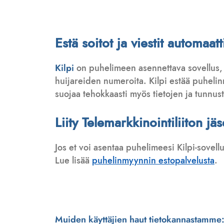
Estä soitot ja viestit automa
Kilpi
on puhelimeen asennettava sovellus,
huijareiden numeroita. Kilpi estää puhelinmy
suojaa tehokkaasti myös tietojen ja tunnus
Liity Telemarkkinointiliiton jä
Jos et voi asentaa puhelimeesi Kilpi-sovell
Lue lisää
puhelinmyynnin estopalvelusta
.
Muiden käyttäjien haut tietokannastamme