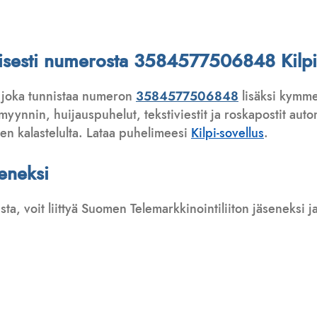
attisesti numerosta 3584577506848 Kilpi-
 joka tunnistaa numeron
3584577506848
lisäksi kymme
ynnin, huijauspuhelut, tekstiviestit ja roskapostit automa
ten kalastelulta. Lataa puhelimeesi
Kilpi-sovellus
.
seneksi
usta, voit liittyä Suomen Telemarkkinointiliiton jäseneksi
: