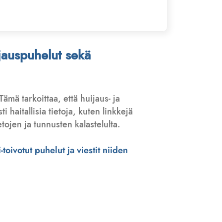
ijauspuhelut sekä
 Tämä tarkoittaa, että huijaus- ja
haitallisia tietoja, kuten linkkejä
tojen ja tunnusten kalastelulta.
toivotut puhelut ja viestit niiden