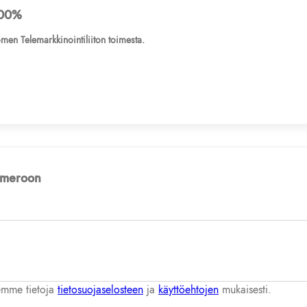
00%
men Telemarkkinointiliiton toimesta.
numeroon
lemme tietoja
tietosuojaselosteen
ja
käyttöehtojen
mukaisesti.