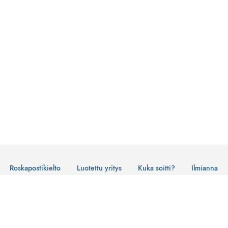
Roskapostikielto
Luotettu yritys
Kuka soitti?
Ilmianna
Käyttöehdot