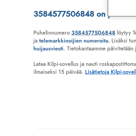
3584577506848 on puhelinmyy
Puhelinnumero
3584577506848
löytyy T
ja
telemarkkinoijien numeroita.
Lisäksi tu
huijausviesti
. Tietokantaamme päivitetään j
Lataa Kilpi-sovellus ja nauti roskapostittom
ilmaiseksi 15 päivää.
Lisätietoja Kilpi-sove