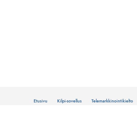
Etusivu
Kilpi-sovellus
Telemarkkinointikielto
© Suomen Telemarkkinointiliitto Ry
Tietosuojaseloste
Lataa Kilpi-sovellus