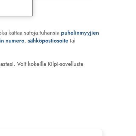
oka kattaa satoja tuhansia
puhelinmyyjien
rin numero
,
sähköpostiosoite
tai
tasi. Voit kokeilla Kilpi-sovellusta