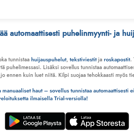
stää automaattisesti puhelinmyynti- ja hu
joka tunnistaa
huijauspuhelut
,
tekstiviestit
ja
roskapostit
.
 puhelimessasi. Lisäksi sovellus tunnistaa automaattisesti 
jo ennen kuin luet niitä. Kilpi suojaa tehokkaasti myös tie
manuaaliset haut – sovellus tunnistaa automaattisesti ei-
loituksetta ilmaisella Trial-versiolla!