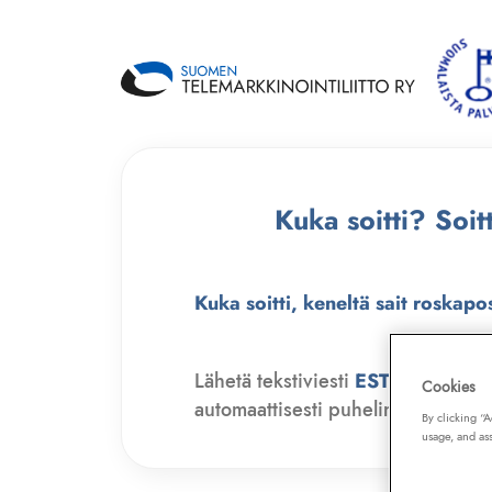
Kuka soitti? Soi
Kuka soitti, keneltä sait roskapo
Lähetä tekstiviesti
ESTO
numero
Cookies
automaattisesti puhelinmyyjien soit
By clicking “
usage, and ass