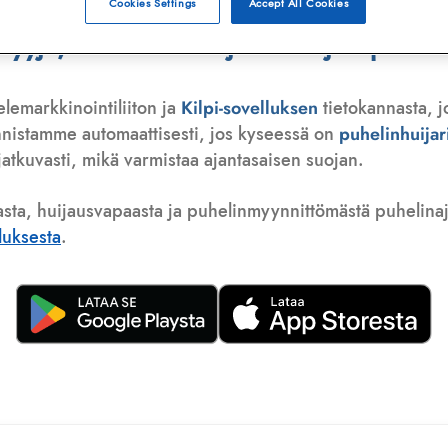
Cookies Settings
Accept All Cookies
jä, telemarkkinoija tai huijauspuhelu
elemarkkinointiliiton ja
Kilpi-sovelluksen
tietokannasta, j
nnistamme automaattisesti, jos kyseessä on
puhelinhuija
atkuvasti, mikä varmistaa ajantasaisen suojan.
asta, huijausvapaasta ja puhelinmyynnittömästä puhelinajas
lluksesta
.