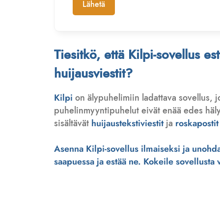
Lähetä
Tiesitkö, että Kilpi-sovellus e
huijausviestit?
Kilpi
on älypuhelimiin ladattava sovellus, 
puhelinmyyntipuhelut eivät enää edes hälytä
sisältävät
huijaustekstiviestit
ja
roskapostit
Asenna Kilpi-sovellus ilmaiseksi ja unohda 
saapuessa ja estää ne. Kokeile sovellusta ve