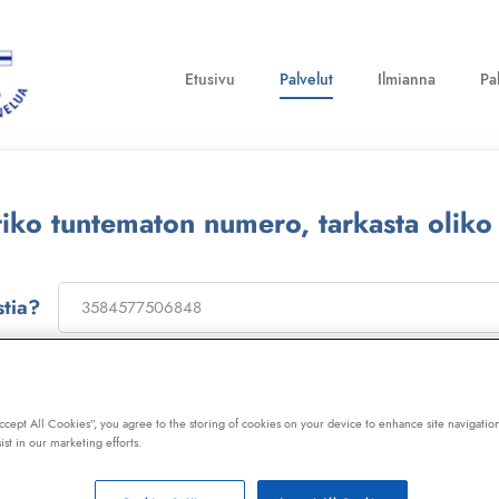
Etusivu
Palvelut
Ilmianna
Pa
ttiko tuntematon numero, tarkasta oliko
stia?
on
173322
, niin saat laajan telemarkkinointikiellon ja Kil
ot, huijaussoitot, huijausviestit ja roskapostit.
Accept All Cookies”, you agree to the storing of cookies on your device to enhance site navigation
ist in our marketing efforts.