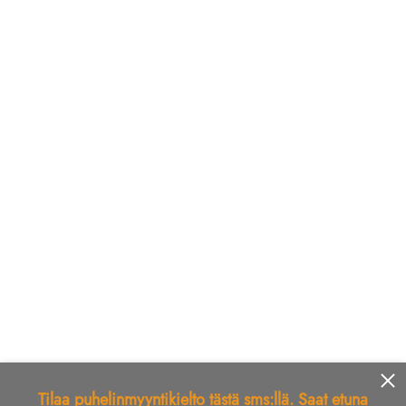
Tilaa puhelinmyyntikielto tästä sms:llä. Saat etuna