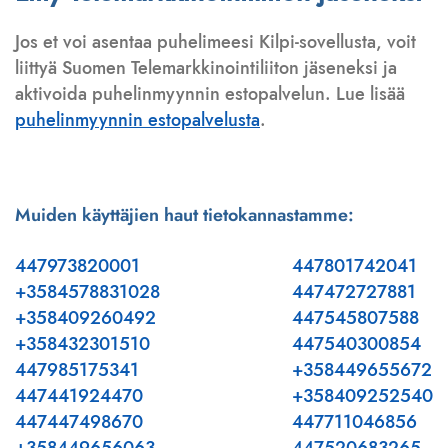
Jos et voi asentaa puhelimeesi Kilpi-sovellusta, voit
liittyä Suomen Telemarkkinointiliiton jäseneksi ja
aktivoida puhelinmyynnin estopalvelun. Lue lisää
puhelinmyynnin estopalvelusta
.
Muiden käyttäjien haut tietokannastamme:
447973820001
447801742041
+3584578831028
447472727881
+358409260492
447545807588
+358432301510
447540300854
447985175341
+358449655672
447441924470
+358409252540
447447498670
447711046856