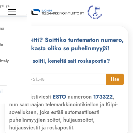
yritys
nna
Kuka soitti? Soittiko tuntematon numero,
te
tarkasta oliko se puhelinmyyjä!
Kuka soitti, keneltä sait roskapostia?
ittely
i
Hae
li
Lähetä tekstiviesti
ESTO
numeroon
173322
,
niin saat laajan telemarkkinointikiellon ja Kilpi-
sovelluksen, joka estää automaattisesti
puhelinmyyjien soitot, huijaussoitot,
huijausviestit ja roskapostit.