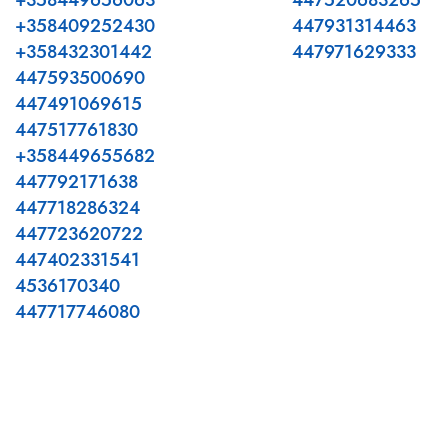
+358449656063
447520683265
+358409252430
447931314463
+358432301442
447971629333
447593500690
447491069615
447517761830
+358449655682
447792171638
447718286324
447723620722
447402331541
4536170340
447717746080