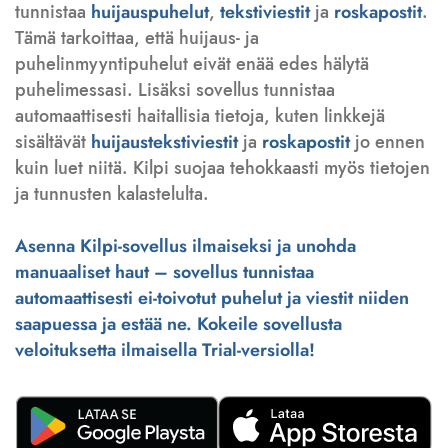
tunnistaa
huijauspuhelut
,
tekstiviestit
ja
roskapostit
.
Tämä tarkoittaa, että huijaus- ja
puhelinmyyntipuhelut eivät enää edes hälytä
puhelimessasi. Lisäksi sovellus tunnistaa
automaattisesti haitallisia tietoja, kuten linkkejä
sisältävät
huijaustekstiviestit
ja
roskapostit
jo ennen
kuin luet niitä. Kilpi suojaa tehokkaasti myös tietojen
ja tunnusten kalastelulta.
Asenna Kilpi-sovellus ilmaiseksi ja unohda
manuaaliset haut – sovellus tunnistaa
automaattisesti ei-toivotut puhelut ja viestit niiden
saapuessa ja estää ne. Kokeile sovellusta
veloituksetta ilmaisella Trial-versiolla!