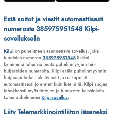
Estä soitot ja viestit automaattisesti
numerosta 385975951548 Kilpi-
sovelluksella
Kilpi
on puhelimeen asennettava sovellus, joka
tunnistaa numeron
385975951548
lisäksi
kymmeniä tuhansia muita puhelinmyyjien tai -
huijareiden numeroita. Kilpi estää puhelinmyynnin,
huijauspuhelut, tekstiviestit ja roskapostit
automaattisesti jo ennen kuin luet niitä. Kilpi suojaa
tehokkaasti myös tietojen ja tunnusten kalastelulta.
Lataa puhelimeesi
Kilpi-sovellus
.
Liity Telemarkkinointiliiton jäseneksi