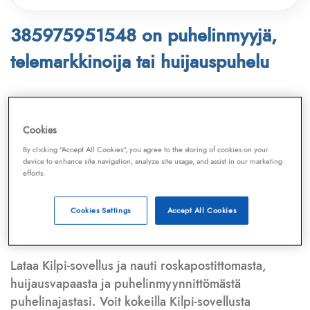
385975951548 on puhelinmyyjä,
telemarkkinoija tai huijauspuhelu
Puhelinnumero
385975951548
löytyy
Telemarkkinointiliiton ja
Kilpi-sovelluksen
Cookies
tietokannasta, joka kattaa satoja tuhansia
By clicking “Accept All Cookies”, you agree to the storing of cookies on your
puhelinmyyjien
ja
telemarkkinoijien numeroita.
device to enhance site navigation, analyze site usage, and assist in our marketing
efforts.
Lisäksi tunnistamme automaattisesti, jos kyseessä on
puhelinhuijarin numero
,
sähköpostiosoite
tai
huijausviesti
. Tietokantaamme päivitetään jatkuvasti,
Cookies Settings
Accept All Cookies
mikä varmistaa ajantasaisen suojan.
Lataa Kilpi-sovellus ja nauti roskapostittomasta,
huijausvapaasta ja puhelinmyynnittömästä
puhelinajastasi. Voit kokeilla Kilpi-sovellusta