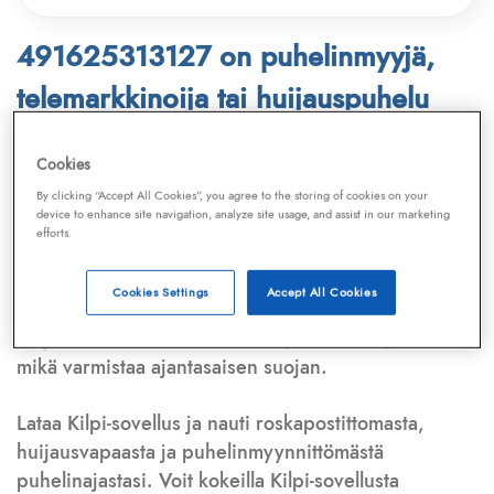
491625313127 on puhelinmyyjä,
telemarkkinoija tai huijauspuhelu
Puhelinnumero
491625313127
löytyy
Cookies
Telemarkkinointiliiton ja
Kilpi-sovelluksen
By clicking “Accept All Cookies”, you agree to the storing of cookies on your
device to enhance site navigation, analyze site usage, and assist in our marketing
tietokannasta, joka kattaa satoja tuhansia
efforts.
puhelinmyyjien
ja
telemarkkinoijien numeroita.
Lisäksi tunnistamme automaattisesti, jos kyseessä on
Cookies Settings
Accept All Cookies
puhelinhuijarin numero
,
sähköpostiosoite
tai
huijausviesti
. Tietokantaamme päivitetään jatkuvasti,
mikä varmistaa ajantasaisen suojan.
Lataa Kilpi-sovellus ja nauti roskapostittomasta,
huijausvapaasta ja puhelinmyynnittömästä
puhelinajastasi. Voit kokeilla Kilpi-sovellusta