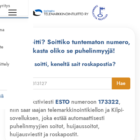
yritys
nna
Kuka soitti? Soittiko tuntematon numero,
te
tarkasta oliko se puhelinmyyjä!
Kuka soitti, keneltä sait roskapostia?
ittely
i
Hae
li
Lähetä tekstiviesti
ESTO
numeroon
173322
,
niin saat laajan telemarkkinointikiellon ja Kilpi-
sovelluksen, joka estää automaattisesti
puhelinmyyjien soitot, huijaussoitot,
huijausviestit ja roskapostit.