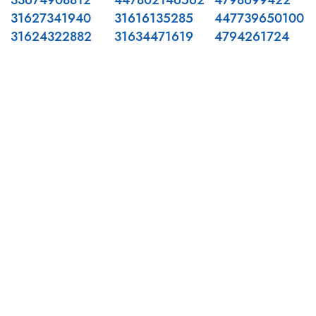
33674908812
447802146562
4798699422
31627341940
31616135285
447739650100
31624322882
31634471619
4794261724