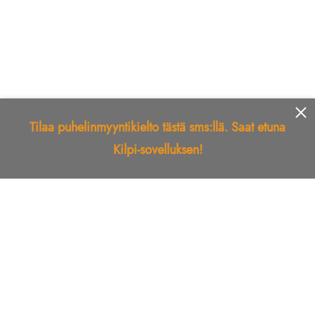
Tilaa puhelinmyyntikielto tästä sms:llä. Saat etuna
Kilpi-sovelluksen!
Etusivu
Kilpi-sovellus
Telemarkkinointikielto
Roskapostikielto
Luotettu yritys
Kuka soitti?
Ilmianna
Palaute
Liiton Esittely
Tuki
Yhteystiedot