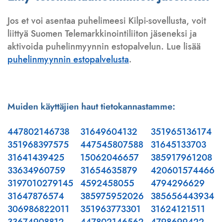
Jos et voi asentaa puhelimeesi Kilpi-sovellusta, voit
liittyä Suomen Telemarkkinointiliiton jäseneksi ja
aktivoida puhelinmyynnin estopalvelun. Lue lisää
puhelinmyynnin estopalvelusta
.
Muiden käyttäjien haut tietokannastamme:
447802146738
31649604132
351965136174
351968397575
447545807588
31645133703
31641439425
15062046657
385917961208
33634960759
31654635879
420601574466
3197010279145
4592458055
4794296629
31647876574
385975952026
385656443934
306986822011
351963773301
31624121511