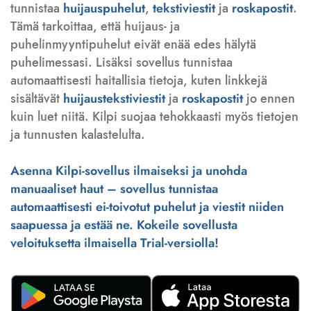
tunnistaa
huijauspuhelut
,
tekstiviestit
ja
roskapostit
.
Tämä tarkoittaa, että huijaus- ja
puhelinmyyntipuhelut eivät enää edes hälytä
puhelimessasi. Lisäksi sovellus tunnistaa
automaattisesti haitallisia tietoja, kuten linkkejä
sisältävät
huijaustekstiviestit
ja
roskapostit
jo ennen
kuin luet niitä. Kilpi suojaa tehokkaasti myös tietojen
ja tunnusten kalastelulta.
Asenna Kilpi-sovellus ilmaiseksi ja unohda
manuaaliset haut – sovellus tunnistaa
automaattisesti ei-toivotut puhelut ja viestit niiden
saapuessa ja estää ne. Kokeile sovellusta
veloituksetta ilmaisella Trial-versiolla!