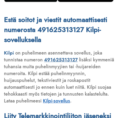
Estä soitot ja viestit automaattisesti
numerosta 491625313127 Kilpi-
sovelluksella
Kilpi
on puhelimeen asennettava sovellus, joka
tunnistaa numeron
491625313127
lisäksi kymmeniä
tuhansia muita puhelinmyyjien tai -huijareiden
numeroita. Kilpi estää puhelinmyynnin,
huijauspuhelut, tekstiviestit ja roskapostit
automaattisesti jo ennen kuin luet niitä. Kilpi suojaa
tehokkaasti myös tietojen ja tunnusten kalastelulta.
Lataa puhelimeesi
Kilpi-sovellus
.
Liity Telemarkkinointiliiton jäseneksi