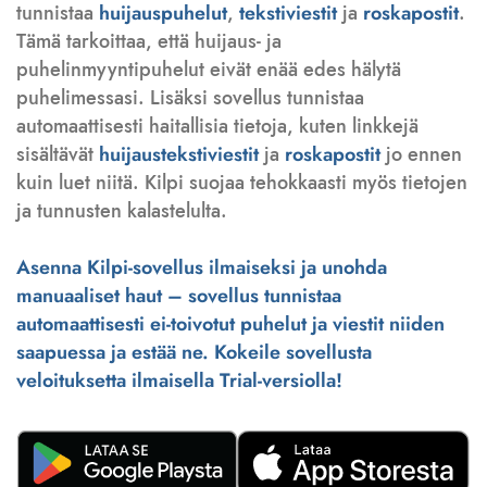
tunnistaa
huijauspuhelut
,
tekstiviestit
ja
roskapostit
.
Tämä tarkoittaa, että huijaus- ja
puhelinmyyntipuhelut eivät enää edes hälytä
puhelimessasi. Lisäksi sovellus tunnistaa
automaattisesti haitallisia tietoja, kuten linkkejä
sisältävät
huijaustekstiviestit
ja
roskapostit
jo ennen
kuin luet niitä. Kilpi suojaa tehokkaasti myös tietojen
ja tunnusten kalastelulta.
Asenna Kilpi-sovellus ilmaiseksi ja unohda
manuaaliset haut – sovellus tunnistaa
automaattisesti ei-toivotut puhelut ja viestit niiden
saapuessa ja estää ne. Kokeile sovellusta
veloituksetta ilmaisella Trial-versiolla!