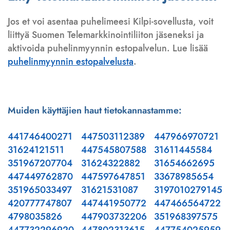
Jos et voi asentaa puhelimeesi Kilpi-sovellusta, voit
liittyä Suomen Telemarkkinointiliiton jäseneksi ja
aktivoida puhelinmyynnin estopalvelun. Lue lisää
puhelinmyynnin estopalvelusta
.
Muiden käyttäjien haut tietokannastamme:
441746400271
447503112389
447966970721
31624121511
447545807588
31611445584
351967207704
31624322882
31654662695
447449762870
447597647851
33678985654
351965033497
31621531087
3197010279145
420777747807
447441950772
447466564722
4798035826
447903732206
351968397575