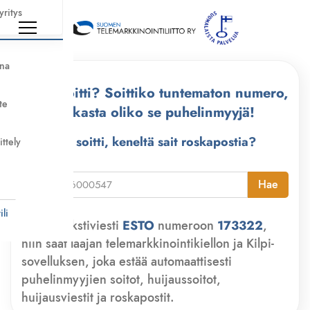
yritys
nna
Kuka soitti? Soittiko tuntematon numero,
te
tarkasta oliko se puhelinmyyjä!
Kuka soitti, keneltä sait roskapostia?
ittely
i
Hae
li
Lähetä tekstiviesti
ESTO
numeroon
173322
,
niin saat laajan telemarkkinointikiellon ja Kilpi-
sovelluksen, joka estää automaattisesti
puhelinmyyjien soitot, huijaussoitot,
huijausviestit ja roskapostit.