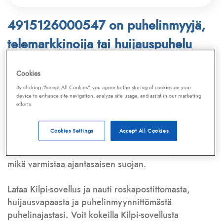
4915126000547 on puhelinmyyjä,
telemarkkinoija tai huijauspuhelu
Puhelinnumero
4915126000547
löytyy
Cookies
Telemarkkinointiliiton ja
Kilpi-sovelluksen
By clicking “Accept All Cookies”, you agree to the storing of cookies on your
device to enhance site navigation, analyze site usage, and assist in our marketing
tietokannasta, joka kattaa satoja tuhansia
efforts.
puhelinmyyjien
ja
telemarkkinoijien numeroita.
Lisäksi tunnistamme automaattisesti, jos kyseessä on
Cookies Settings
Accept All Cookies
puhelinhuijarin numero
,
sähköpostiosoite
tai
huijausviesti
. Tietokantaamme päivitetään jatkuvasti,
mikä varmistaa ajantasaisen suojan.
Lataa Kilpi-sovellus ja nauti roskapostittomasta,
huijausvapaasta ja puhelinmyynnittömästä
puhelinajastasi. Voit kokeilla Kilpi-sovellusta