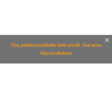
Tilaa puhelinmyyntikielto tästä sms:llä. Saat etuna
Kilpi-sovelluksen!
Etusivu
Kilpi-sovellus
Telemarkkinointikielto
Roskapostikielto
Luotettu yritys
Kuka soitti?
Ilmianna
Palaute
Liiton Esittely
Tuki
Yhteystiedot