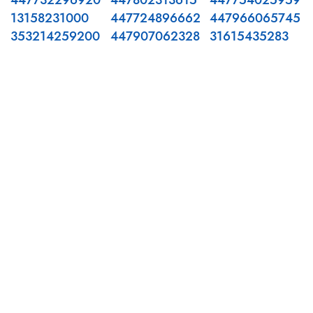
447732296920
447802313615
447754025959
13158231000
447724896662
447966065745
353214259200
447907062328
31615435283