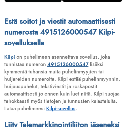
Estä soitot ja viestit automaattisesti
numerosta 4915126000547 Kilpi-
sovelluksella
Kilpi
on puhelimeen asennettava sovellus, joka
tunnistaa numeron
4915126000547
lisäksi
kymmeniä tuhansia muita puhelinmyyjien tai -
huijareiden numeroita. Kilpi estää puhelinmyynnin,
huijauspuhelut, tekstiviestit ja roskapostit
automaattisesti jo ennen kuin luet niitä. Kilpi suojaa
tehokkaasti myös tietojen ja tunnusten kalastelulta.
Lataa puhelimeesi
Kilpi-sovellus
.
Liity Telemarkkinointiliiton jäseneksi