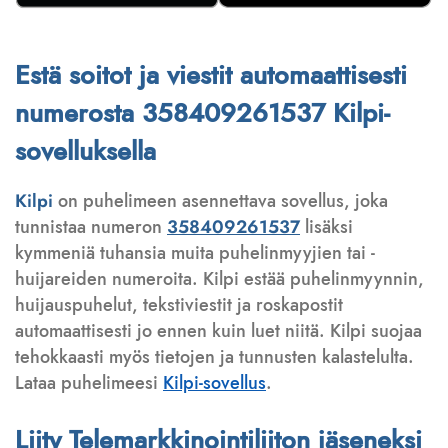
Estä soitot ja viestit automaattisesti
numerosta 358409261537 Kilpi-
sovelluksella
Kilpi
on puhelimeen asennettava sovellus, joka
tunnistaa numeron
358409261537
lisäksi
kymmeniä tuhansia muita puhelinmyyjien tai -
huijareiden numeroita. Kilpi estää puhelinmyynnin,
huijauspuhelut, tekstiviestit ja roskapostit
automaattisesti jo ennen kuin luet niitä. Kilpi suojaa
tehokkaasti myös tietojen ja tunnusten kalastelulta.
Lataa puhelimeesi
Kilpi-sovellus
.
Liity Telemarkkinointiliiton jäseneksi