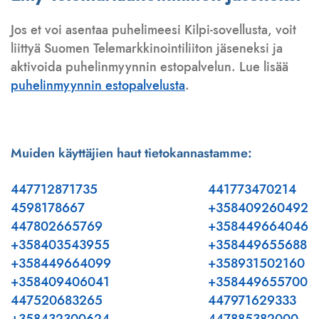
Jos et voi asentaa puhelimeesi Kilpi-sovellusta, voit
liittyä Suomen Telemarkkinointiliiton jäseneksi ja
aktivoida puhelinmyynnin estopalvelun. Lue lisää
puhelinmyynnin estopalvelusta
.
Muiden käyttäjien haut tietokannastamme:
447712871735
441773470214
4598178667
+358409260492
447802665769
+358449664046
+358403543955
+358449655688
+358449664099
+358931502160
+358409406041
+358449655700
447520683265
447971629333