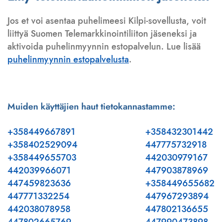
Jos et voi asentaa puhelimeesi Kilpi-sovellusta, voit
liittyä Suomen Telemarkkinointiliiton jäseneksi ja
aktivoida puhelinmyynnin estopalvelun. Lue lisää
puhelinmyynnin estopalvelusta
.
Muiden käyttäjien haut tietokannastamme:
+358449667891
+358432301442
+358402529094
447775732918
+358449655703
442030979167
442039966071
447903878969
447459823636
+358449655682
447771332254
447967293894
442038078958
447802136655