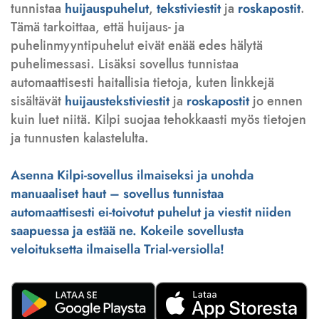
tunnistaa
huijauspuhelut
,
tekstiviestit
ja
roskapostit
.
Tämä tarkoittaa, että huijaus- ja
puhelinmyyntipuhelut eivät enää edes hälytä
puhelimessasi. Lisäksi sovellus tunnistaa
automaattisesti haitallisia tietoja, kuten linkkejä
sisältävät
huijaustekstiviestit
ja
roskapostit
jo ennen
kuin luet niitä. Kilpi suojaa tehokkaasti myös tietojen
ja tunnusten kalastelulta.
Asenna Kilpi-sovellus ilmaiseksi ja unohda
manuaaliset haut – sovellus tunnistaa
automaattisesti ei-toivotut puhelut ja viestit niiden
saapuessa ja estää ne. Kokeile sovellusta
veloituksetta ilmaisella Trial-versiolla!