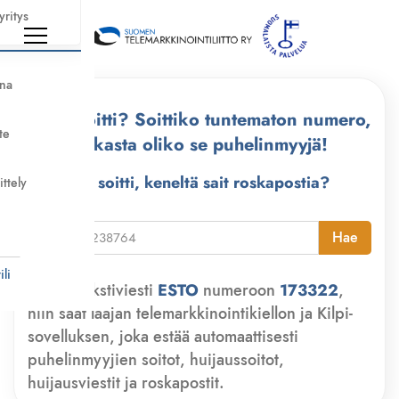
yritys
nna
Kuka soitti? Soittiko tuntematon numero,
te
tarkasta oliko se puhelinmyyjä!
Kuka soitti, keneltä sait roskapostia?
ittely
i
Hae
li
Lähetä tekstiviesti
ESTO
numeroon
173322
,
niin saat laajan telemarkkinointikiellon ja Kilpi-
sovelluksen, joka estää automaattisesti
puhelinmyyjien soitot, huijaussoitot,
huijausviestit ja roskapostit.