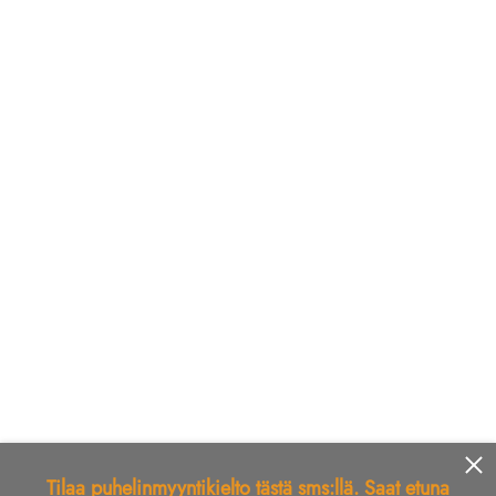
Tilaa puhelinmyyntikielto tästä sms:llä. Saat etuna