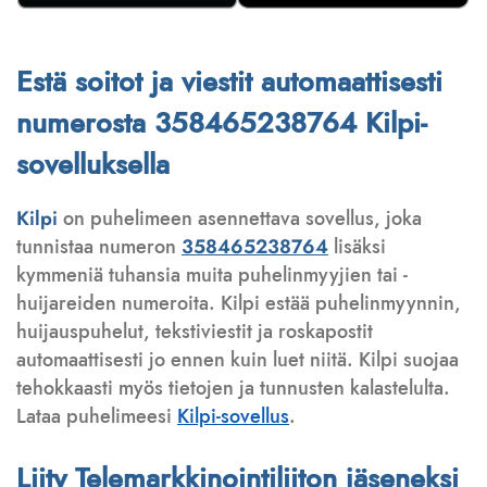
Estä soitot ja viestit automaattisesti
numerosta 358465238764 Kilpi-
sovelluksella
Kilpi
on puhelimeen asennettava sovellus, joka
tunnistaa numeron
358465238764
lisäksi
kymmeniä tuhansia muita puhelinmyyjien tai -
huijareiden numeroita. Kilpi estää puhelinmyynnin,
huijauspuhelut, tekstiviestit ja roskapostit
automaattisesti jo ennen kuin luet niitä. Kilpi suojaa
tehokkaasti myös tietojen ja tunnusten kalastelulta.
Lataa puhelimeesi
Kilpi-sovellus
.
Liity Telemarkkinointiliiton jäseneksi