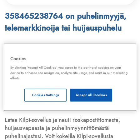
358465238764 on puhelinmyyjä,
telemarkkinoija tai huijauspuhelu
Puhelinnumero
358465238764
löytyy
Telemarkkinointiliiton ja
Kilpi-sovelluksen
Cookies
tietokannasta, joka kattaa satoja tuhansia
By clicking “Accept All Cookies”, you agree to the storing of cookies on your
puhelinmyyjien
ja
telemarkkinoijien numeroita.
device to enhance site navigation, analyze site usage, and assist in our marketing
efforts.
Lisäksi tunnistamme automaattisesti, jos kyseessä on
puhelinhuijarin numero
,
sähköpostiosoite
tai
huijausviesti
. Tietokantaamme päivitetään jatkuvasti,
Cookies Settings
Accept All Cookies
mikä varmistaa ajantasaisen suojan.
Lataa Kilpi-sovellus ja nauti roskapostittomasta,
huijausvapaasta ja puhelinmyynnittömästä
puhelinajastasi. Voit kokeilla Kilpi-sovellusta