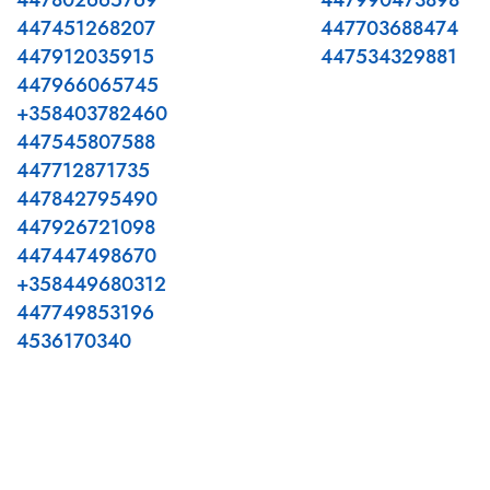
447802665769
447990473898
447451268207
447703688474
447912035915
447534329881
447966065745
+358403782460
447545807588
447712871735
447842795490
447926721098
447447498670
+358449680312
447749853196
4536170340