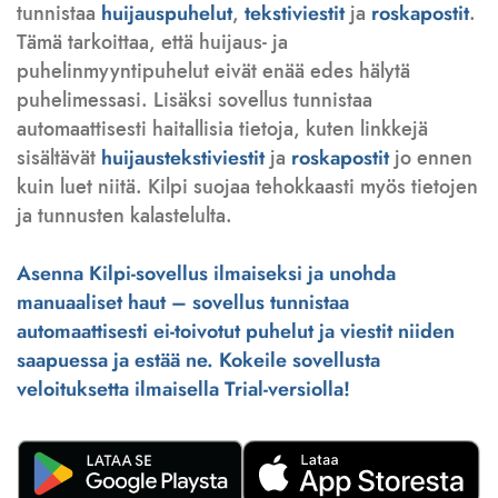
tunnistaa
huijauspuhelut
,
tekstiviestit
ja
roskapostit
.
Tämä tarkoittaa, että huijaus- ja
puhelinmyyntipuhelut eivät enää edes hälytä
puhelimessasi. Lisäksi sovellus tunnistaa
automaattisesti haitallisia tietoja, kuten linkkejä
sisältävät
huijaustekstiviestit
ja
roskapostit
jo ennen
kuin luet niitä. Kilpi suojaa tehokkaasti myös tietojen
ja tunnusten kalastelulta.
Asenna Kilpi-sovellus ilmaiseksi ja unohda
manuaaliset haut – sovellus tunnistaa
automaattisesti ei-toivotut puhelut ja viestit niiden
saapuessa ja estää ne. Kokeile sovellusta
veloituksetta ilmaisella Trial-versiolla!