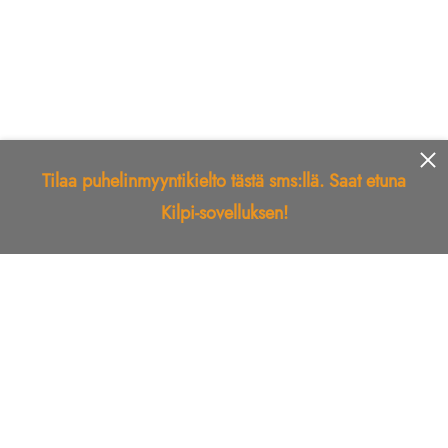
Tilaa puhelinmyyntikielto tästä sms:llä. Saat etuna
Kilpi-sovelluksen!
Etusivu
Kilpi-sovellus
Telemarkkinointikielto
Roskapostikielto
Luotettu yritys
Kuka soitti?
Ilmianna
Palaute
Liiton Esittely
Tuki
Yhteystiedot