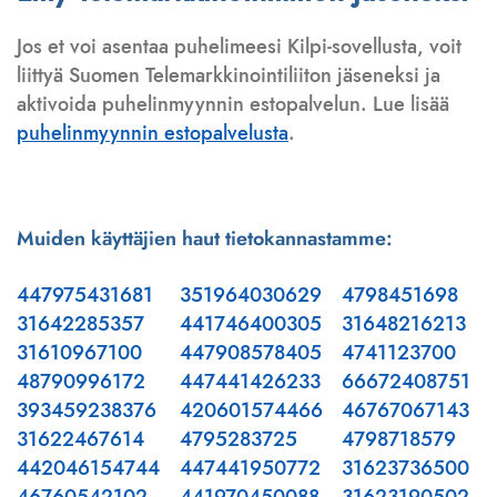
Jos et voi asentaa puhelimeesi Kilpi-sovellusta, voit
liittyä Suomen Telemarkkinointiliiton jäseneksi ja
aktivoida puhelinmyynnin estopalvelun. Lue lisää
puhelinmyynnin estopalvelusta
.
Muiden käyttäjien haut tietokannastamme:
447975431681
351964030629
4798451698
31642285357
441746400305
31648216213
31610967100
447908578405
4741123700
48790996172
447441426233
66672408751
393459238376
420601574466
46767067143
31622467614
4795283725
4798718579
442046154744
447441950772
31623736500