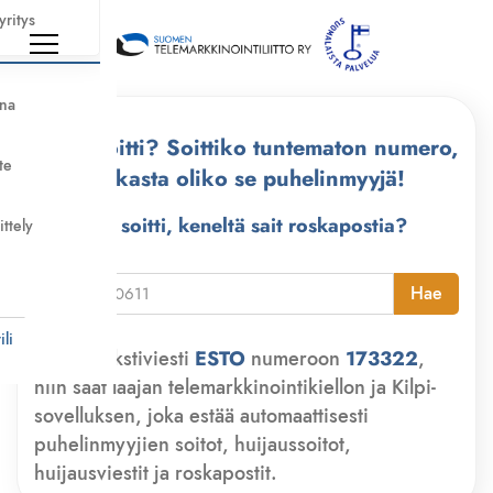
yritys
nna
Kuka soitti? Soittiko tuntematon numero,
te
tarkasta oliko se puhelinmyyjä!
Kuka soitti, keneltä sait roskapostia?
ittely
i
Hae
li
Lähetä tekstiviesti
ESTO
numeroon
173322
,
niin saat laajan telemarkkinointikiellon ja Kilpi-
sovelluksen, joka estää automaattisesti
puhelinmyyjien soitot, huijaussoitot,
huijausviestit ja roskapostit.