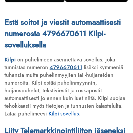
Estä soitot ja viestit automaattisesti
numerosta 4796670611 Kilpi-
sovelluksella
Kilpi
on puhelimeen asennettava sovellus, joka
tunnistaa numeron
4796670611
lisäksi kymmeniä
tuhansia muita puhelinmyyjien tai -huijareiden
numeroita. Kilpi estää puhelinmyynnin,
huijauspuhelut, tekstiviestit ja roskapostit
automaattisesti jo ennen kuin luet niitä. Kilpi suojaa
tehokkaasti myös tietojen ja tunnusten kalastelulta.
Lataa puhelimeesi
Kilpi-sovellus
.
Liity Telemarkkinointiliiton jäseneksi