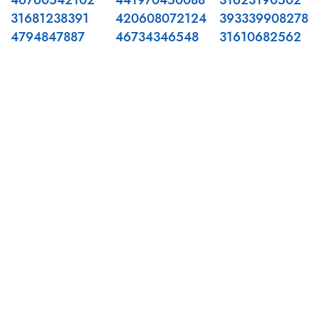
46760542102
441970450088
31623190502
31681238391
420608072124
393339908278
4794847887
46734346548
31610682562