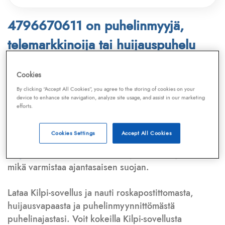
4796670611 on puhelinmyyjä,
telemarkkinoija tai huijauspuhelu
Puhelinnumero
4796670611
löytyy
Cookies
Telemarkkinointiliiton ja
Kilpi-sovelluksen
By clicking “Accept All Cookies”, you agree to the storing of cookies on your
device to enhance site navigation, analyze site usage, and assist in our marketing
tietokannasta, joka kattaa satoja tuhansia
efforts.
puhelinmyyjien
ja
telemarkkinoijien numeroita.
Lisäksi tunnistamme automaattisesti, jos kyseessä on
Cookies Settings
Accept All Cookies
puhelinhuijarin numero
,
sähköpostiosoite
tai
huijausviesti
. Tietokantaamme päivitetään jatkuvasti,
mikä varmistaa ajantasaisen suojan.
Lataa Kilpi-sovellus ja nauti roskapostittomasta,
huijausvapaasta ja puhelinmyynnittömästä
puhelinajastasi. Voit kokeilla Kilpi-sovellusta