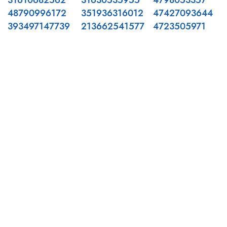
31610682562
31630535955
4798053357
48790996172
351936316012
47427093644
393497147739
213662541577
4723505971