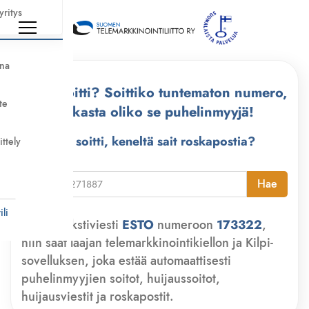
yritys
nna
Kuka soitti? Soittiko tuntematon numero,
te
tarkasta oliko se puhelinmyyjä!
Kuka soitti, keneltä sait roskapostia?
ittely
i
Hae
li
Lähetä tekstiviesti
ESTO
numeroon
173322
,
niin saat laajan telemarkkinointikiellon ja Kilpi-
sovelluksen, joka estää automaattisesti
puhelinmyyjien soitot, huijaussoitot,
huijausviestit ja roskapostit.