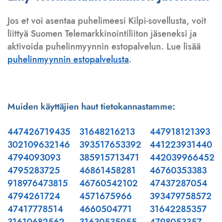
Jos et voi asentaa puhelimeesi Kilpi-sovellusta, voit
liittyä Suomen Telemarkkinointiliiton jäseneksi ja
aktivoida puhelinmyynnin estopalvelun. Lue lisää
puhelinmyynnin estopalvelusta
.
Muiden käyttäjien haut tietokannastamme:
447426719435
31648216213
447918121393
302109632146
393517653392
441223931440
4794093093
385915713471
442039966452
4795283725
46861458281
46760353383
918976473815
46760542102
47437287054
4794261724
4571675966
393479758572
47417778514
4660504771
31642285357