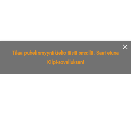
Tilaa puhelinmyyntikielto tästä sms:llä. Saat etuna
Kilpi-sovelluksen!
Etusivu
Kilpi-sovellus
Telemarkkinointikielto
Roskapostikielto
Luotettu yritys
Kuka soitti?
Ilmianna
Palaute
Liiton Esittely
Tuki
Yhteystiedot