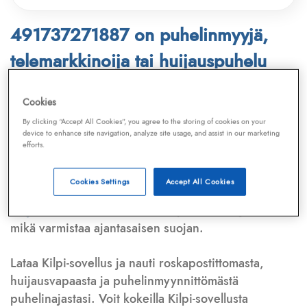
491737271887 on puhelinmyyjä,
telemarkkinoija tai huijauspuhelu
Puhelinnumero
491737271887
löytyy
Cookies
Telemarkkinointiliiton ja
Kilpi-sovelluksen
By clicking “Accept All Cookies”, you agree to the storing of cookies on your
device to enhance site navigation, analyze site usage, and assist in our marketing
tietokannasta, joka kattaa satoja tuhansia
efforts.
puhelinmyyjien
ja
telemarkkinoijien numeroita.
Lisäksi tunnistamme automaattisesti, jos kyseessä on
Cookies Settings
Accept All Cookies
puhelinhuijarin numero
,
sähköpostiosoite
tai
huijausviesti
. Tietokantaamme päivitetään jatkuvasti,
mikä varmistaa ajantasaisen suojan.
Lataa Kilpi-sovellus ja nauti roskapostittomasta,
huijausvapaasta ja puhelinmyynnittömästä
puhelinajastasi. Voit kokeilla Kilpi-sovellusta