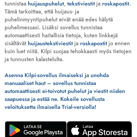
tunnistaa
huijauspuhelut
,
tekstiviestit
ja
roskapostit
.
Tämä tarkoittaa, että huijaus- ja
puhelinmyyntipuhelut eivät enää edes hälytä
puhelimessasi. Lisäksi sovellus tunnistaa
automaattisesti haitallisia tietoja, kuten linkkejä
sisältävät
huijaustekstiviestit
ja
roskapostit
jo ennen
kuin luet niitä. Kilpi suojaa tehokkaasti myös tietojen
ja tunnusten kalastelulta.
Asenna Kilpi-sovellus ilmaiseksi ja unohda
manuaaliset haut – sovellus tunnistaa
automaattisesti ei-toivotut puhelut ja viestit niiden
saapuessa ja estää ne. Kokeile sovellusta
veloituksetta ilmaisella Trial-versiolla!