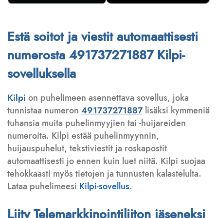
Estä soitot ja viestit automaattisesti
numerosta 491737271887 Kilpi-
sovelluksella
Kilpi
on puhelimeen asennettava sovellus, joka
tunnistaa numeron
491737271887
lisäksi kymmeniä
tuhansia muita puhelinmyyjien tai -huijareiden
numeroita. Kilpi estää puhelinmyynnin,
huijauspuhelut, tekstiviestit ja roskapostit
automaattisesti jo ennen kuin luet niitä. Kilpi suojaa
tehokkaasti myös tietojen ja tunnusten kalastelulta.
Lataa puhelimeesi
Kilpi-sovellus
.
Liity Telemarkkinointiliiton jäseneksi