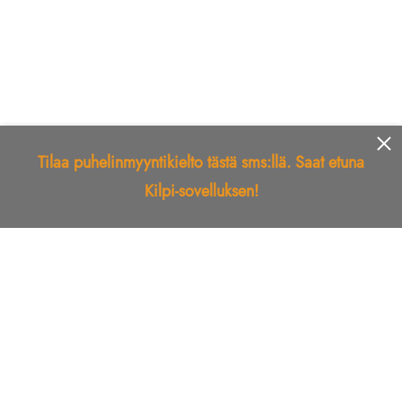
Tilaa puhelinmyyntikielto tästä sms:llä. Saat etuna
Kilpi-sovelluksen!
Etusivu
Kilpi-sovellus
Telemarkkinointikielto
Roskapostikielto
Luotettu yritys
Kuka soitti?
Ilmianna
Palaute
Liiton Esittely
Tuki
Yhteystiedot