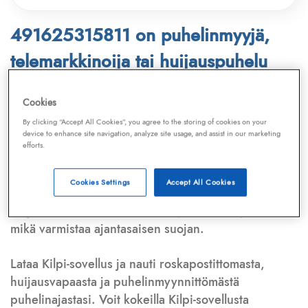
491625315811 on puhelinmyyjä,
telemarkkinoija tai huijauspuhelu
Puhelinnumero
491625315811
löytyy
Cookies
Telemarkkinointiliiton ja
Kilpi-sovelluksen
By clicking “Accept All Cookies”, you agree to the storing of cookies on your
device to enhance site navigation, analyze site usage, and assist in our marketing
tietokannasta, joka kattaa satoja tuhansia
efforts.
puhelinmyyjien
ja
telemarkkinoijien numeroita.
Lisäksi tunnistamme automaattisesti, jos kyseessä on
Cookies Settings
Accept All Cookies
puhelinhuijarin numero
,
sähköpostiosoite
tai
huijausviesti
. Tietokantaamme päivitetään jatkuvasti,
mikä varmistaa ajantasaisen suojan.
Lataa Kilpi-sovellus ja nauti roskapostittomasta,
huijausvapaasta ja puhelinmyynnittömästä
puhelinajastasi. Voit kokeilla Kilpi-sovellusta