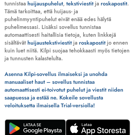
tunnistaa
huijauspuhelut
,
tekstiviestit
ja
roskapostit
.
Tämä tarkoittaa, että huijaus- ja
puhelinmyyntipuhelut eivät enää edes hälytä
puhelimessasi. Lisäksi sovellus tunnistaa
automaattisesti haitallisia tietoja, kuten linkkejä
sisältävät
huijaustekstiviestit
ja
roskapostit
jo ennen
kuin luet niitä. Kilpi suojaa tehokkaasti myös tietojen
ja tunnusten kalastelulta.
Asenna Kilpi-sovellus ilmaiseksi ja unohda
manuaaliset haut – sovellus tunnistaa
automaattisesti ei-toivotut puhelut ja viestit niiden
saapuessa ja estää ne. Kokeile sovellusta
veloituksetta ilmaisella Trial-versiolla!