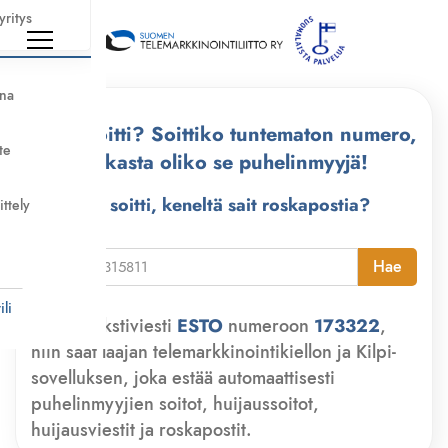
yritys
nna
Kuka soitti? Soittiko tuntematon numero,
te
tarkasta oliko se puhelinmyyjä!
Kuka soitti, keneltä sait roskapostia?
ittely
i
Hae
li
Lähetä tekstiviesti
ESTO
numeroon
173322
,
niin saat laajan telemarkkinointikiellon ja Kilpi-
sovelluksen, joka estää automaattisesti
puhelinmyyjien soitot, huijaussoitot,
huijausviestit ja roskapostit.