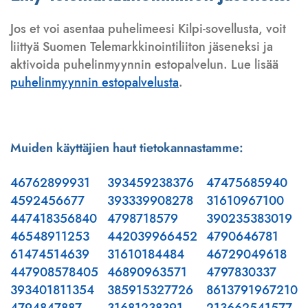
Jos et voi asentaa puhelimeesi Kilpi-sovellusta, voit
liittyä Suomen Telemarkkinointiliiton jäseneksi ja
aktivoida puhelinmyynnin estopalvelun. Lue lisää
puhelinmyynnin estopalvelusta
.
Muiden käyttäjien haut tietokannastamme:
46762899931
393459238376
47475685940
4592456677
393339908278
31610967100
447418356840
4798718579
390235383019
46548911253
442039966452
4790646781
61474514639
31610184484
46729049618
447908578405
46890963571
4797830337
393401811354
385915327726
8613791967210