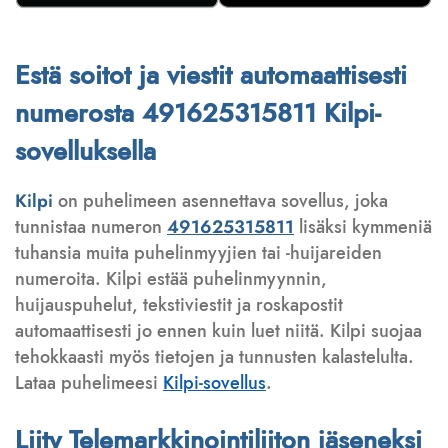
Estä soitot ja viestit automaattisesti
numerosta 491625315811 Kilpi-
sovelluksella
Kilpi
on puhelimeen asennettava sovellus, joka
tunnistaa numeron
491625315811
lisäksi kymmeniä
tuhansia muita puhelinmyyjien tai -huijareiden
numeroita. Kilpi estää puhelinmyynnin,
huijauspuhelut, tekstiviestit ja roskapostit
automaattisesti jo ennen kuin luet niitä. Kilpi suojaa
tehokkaasti myös tietojen ja tunnusten kalastelulta.
Lataa puhelimeesi
Kilpi-sovellus
.
Liity Telemarkkinointiliiton jäseneksi