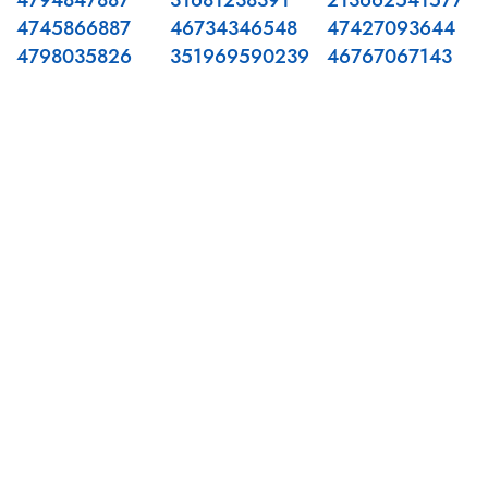
4794847887
31681238391
213662541577
4745866887
46734346548
47427093644
4798035826
351969590239
46767067143