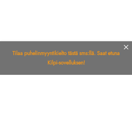
Tilaa puhelinmyyntikielto tästä sms:llä. Saat etuna
Kilpi-sovelluksen!
Etusivu
Kilpi-sovellus
Telemarkkinointikielto
Roskapostikielto
Luotettu yritys
Kuka soitti?
Ilmianna
Palaute
Liiton Esittely
Tuki
Yhteystiedot