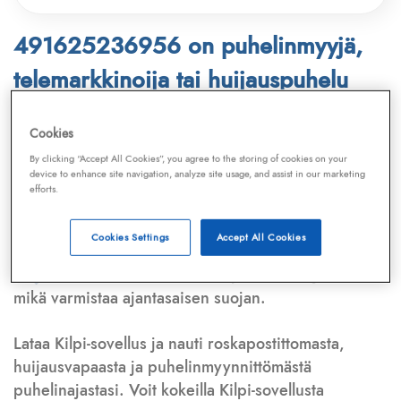
491625236956 on puhelinmyyjä,
telemarkkinoija tai huijauspuhelu
Puhelinnumero
491625236956
löytyy
Cookies
Telemarkkinointiliiton ja
Kilpi-sovelluksen
By clicking “Accept All Cookies”, you agree to the storing of cookies on your
device to enhance site navigation, analyze site usage, and assist in our marketing
tietokannasta, joka kattaa satoja tuhansia
efforts.
puhelinmyyjien
ja
telemarkkinoijien numeroita.
Lisäksi tunnistamme automaattisesti, jos kyseessä on
Cookies Settings
Accept All Cookies
puhelinhuijarin numero
,
sähköpostiosoite
tai
huijausviesti
. Tietokantaamme päivitetään jatkuvasti,
mikä varmistaa ajantasaisen suojan.
Lataa Kilpi-sovellus ja nauti roskapostittomasta,
huijausvapaasta ja puhelinmyynnittömästä
puhelinajastasi. Voit kokeilla Kilpi-sovellusta