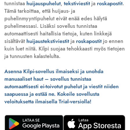
tunnistaa
huijauspuhelut
,
tekstiviestit
ja
roskapostit
.
Tämä tarkoittaa, että huijaus- ja
puhelinmyyntipuhelut eivät enää edes hälytä
puhelimessasi. Lisäksi sovellus tunnistaa
automaattisesti haitallisia tietoja, kuten linkkejä
sisältävät
huijaustekstiviestit
ja
roskapostit
jo ennen
kuin luet niitä. Kilpi suojaa tehokkaasti myös tietojen
ja tunnusten kalastelulta.
Asenna Kilpi-sovellus ilmaiseksi ja unohda
manuaaliset haut – sovellus tunnistaa
automaattisesti ei-toivotut puhelut ja viestit niiden
saapuessa ja estää ne. Kokeile sovellusta
veloituksetta ilmaisella Trial-versiolla!