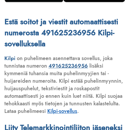
Estä soitot ja viestit automaattisesti
numerosta 491625236956 Kilpi-
sovelluksella
Kilpi
on puhelimeen asennettava sovellus, joka
tunnistaa numeron
491625236956
lisäksi
kymmeniä tuhansia muita puhelinmyyjien tai -
huijareiden numeroita. Kilpi estää puhelinmyynnin,
huijauspuhelut, tekstiviestit ja roskapostit
automaattisesti jo ennen kuin luet niitä. Kilpi suojaa
tehokkaasti myös tietojen ja tunnusten kalastelulta.
Lataa puhelimeesi
Kilpi-sovellus
.
Liity Telemarkkinointiliiton jäseneksi