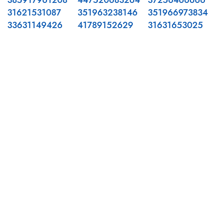
385917961208
447520683264
37256466666
31621531087
351963238146
351966973834
33631149426
41789152629
31631653025