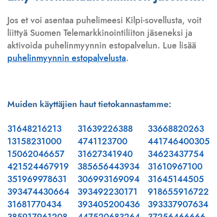
Jos et voi asentaa puhelimeesi Kilpi-sovellusta, voit
liittyä Suomen Telemarkkinointiliiton jäseneksi ja
aktivoida puhelinmyynnin estopalvelun. Lue lisää
puhelinmyynnin estopalvelusta
.
Muiden käyttäjien haut tietokannastamme:
31648216213
31639226388
33668820263
13158231000
4741123700
441746400305
15062046657
31627341940
34623437754
421524467919
385656443934
31610967100
351969978631
306993169094
31645144505
393474430664
393492230171
918655916722
31681770434
393405200436
393337907634