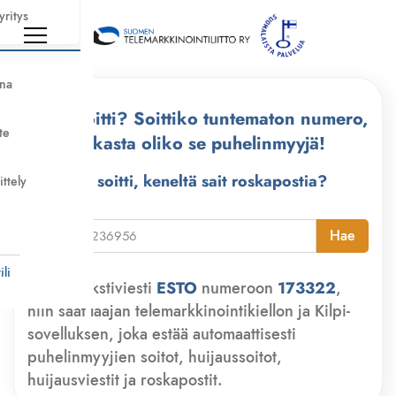
yritys
nna
Kuka soitti? Soittiko tuntematon numero,
te
tarkasta oliko se puhelinmyyjä!
Kuka soitti, keneltä sait roskapostia?
ittely
i
Hae
li
Lähetä tekstiviesti
ESTO
numeroon
173322
,
niin saat laajan telemarkkinointikiellon ja Kilpi-
sovelluksen, joka estää automaattisesti
puhelinmyyjien soitot, huijaussoitot,
huijausviestit ja roskapostit.