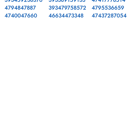
393459238376
393389159133
47417778514
4794847887
393479758572
4795536659
4740047660
46634473348
47437287054