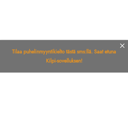
Tilaa puhelinmyyntikielto tästä sms:llä. Saat etuna
Kilpi-sovelluksen!
Etusivu
Kilpi-sovellus
Telemarkkinointikielto
Roskapostikielto
Luotettu yritys
Kuka soitti?
Ilmianna
Palaute
Liiton Esittely
Tuki
Yhteystiedot