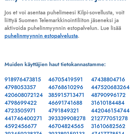
Jos et voi asentaa puhelimeesi Kilpi-sovellusta, voit
liittyä Suomen Telemarkkinointiliiton jäseneksi ja
aktivoida puhelinmyynnin estopalvelun. Lue lisää
puhelinmyynnin estopalvelusta
.
Muiden käyttäjien haut tietokannastamme:
918976473815
46705419591
47438804716
4798053357
46768610296
447520683264
420608072124
385915713471
48790996172
4798699422
46691741688
31610184484
4723505971
4791849321
442046154744
441746400271
393339908278
212777051278
4592456677
46704824565
31610682562