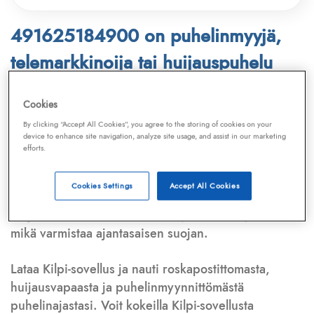
491625184900 on puhelinmyyjä,
telemarkkinoija tai huijauspuhelu
Puhelinnumero
491625184900
löytyy
Cookies
Telemarkkinointiliiton ja
Kilpi-sovelluksen
By clicking “Accept All Cookies”, you agree to the storing of cookies on your
device to enhance site navigation, analyze site usage, and assist in our marketing
tietokannasta, joka kattaa satoja tuhansia
efforts.
puhelinmyyjien
ja
telemarkkinoijien numeroita.
Lisäksi tunnistamme automaattisesti, jos kyseessä on
Cookies Settings
Accept All Cookies
puhelinhuijarin numero
,
sähköpostiosoite
tai
huijausviesti
. Tietokantaamme päivitetään jatkuvasti,
mikä varmistaa ajantasaisen suojan.
Lataa Kilpi-sovellus ja nauti roskapostittomasta,
huijausvapaasta ja puhelinmyynnittömästä
puhelinajastasi. Voit kokeilla Kilpi-sovellusta