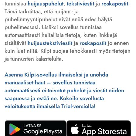
tunnistaa
huijauspuhelut
,
tekstiviestit
ja
roskapostit
.
Tämä tarkoittaa, että huijaus- ja
puhelinmyyntipuhelut eivät enää edes hälytä
puhelimessasi. Lisäksi sovellus tunnistaa
automaattisesti haitallisia tietoja, kuten linkkejä
sisältävät
huijaustekstiviestit
ja
roskapostit
jo ennen
kuin luet niitä. Kilpi suojaa tehokkaasti myös tietojen
ja tunnusten kalastelulta.
Asenna Kilpi-sovellus ilmaiseksi ja unohda
manuaaliset haut – sovellus tunnistaa
automaattisesti ei-toivotut puhelut ja viestit niiden
saapuessa ja estää ne. Kokeile sovellusta
veloituksetta ilmaisella Trial-versiolla!