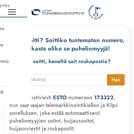
yritys
nna
Kuka soitti? Soittiko tuntematon numero,
te
tarkasta oliko se puhelinmyyjä!
Kuka soitti, keneltä sait roskapostia?
ittely
i
Hae
li
Lähetä tekstiviesti
ESTO
numeroon
173322
,
niin saat laajan telemarkkinointikiellon ja Kilpi-
sovelluksen, joka estää automaattisesti
puhelinmyyjien soitot, huijaussoitot,
huijausviestit ja roskapostit.