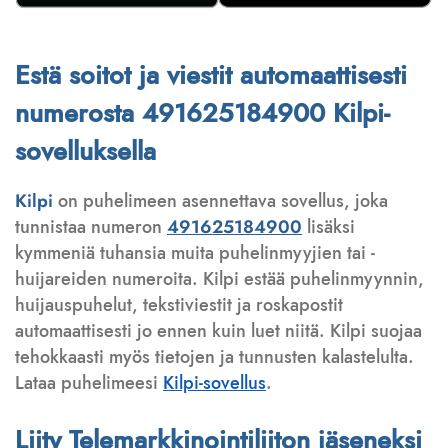
Estä soitot ja viestit automaattisesti
numerosta 491625184900 Kilpi-
sovelluksella
Kilpi
on puhelimeen asennettava sovellus, joka
tunnistaa numeron
491625184900
lisäksi
kymmeniä tuhansia muita puhelinmyyjien tai -
huijareiden numeroita. Kilpi estää puhelinmyynnin,
huijauspuhelut, tekstiviestit ja roskapostit
automaattisesti jo ennen kuin luet niitä. Kilpi suojaa
tehokkaasti myös tietojen ja tunnusten kalastelulta.
Lataa puhelimeesi
Kilpi-sovellus
.
Liity Telemarkkinointiliiton jäseneksi