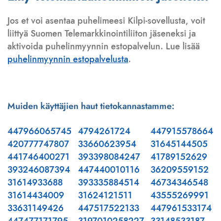
Jos et voi asentaa puhelimeesi Kilpi-sovellusta, voit
liittyä Suomen Telemarkkinointiliiton jäseneksi ja
aktivoida puhelinmyynnin estopalvelun. Lue lisää
puhelinmyynnin estopalvelusta
.
Muiden käyttäjien haut tietokannastamme:
447966065745
4794261724
447915578664
420777747807
33660623954
31645144505
441746400271
393398084247
41789152629
393246087394
447440010116
36209559152
31614933688
393335884514
46734346548
31614434009
31624121511
43555269991
33631149426
447517522133
447961533174