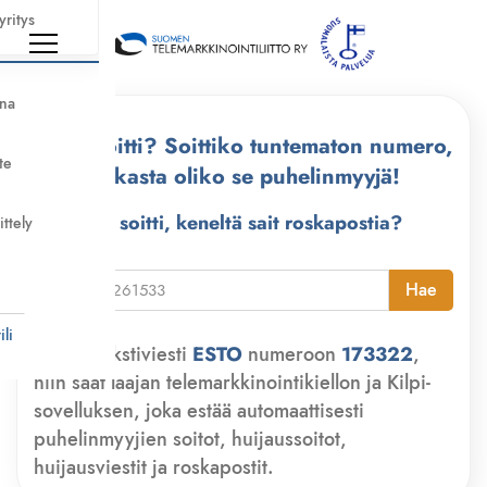
yritys
nna
Kuka soitti? Soittiko tuntematon numero,
te
tarkasta oliko se puhelinmyyjä!
Kuka soitti, keneltä sait roskapostia?
ittely
i
Hae
li
Lähetä tekstiviesti
ESTO
numeroon
173322
,
niin saat laajan telemarkkinointikiellon ja Kilpi-
sovelluksen, joka estää automaattisesti
puhelinmyyjien soitot, huijaussoitot,
huijausviestit ja roskapostit.