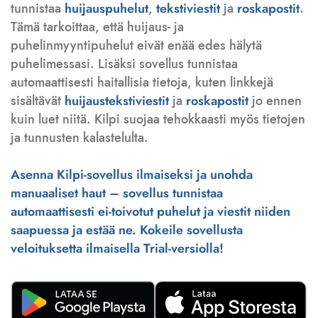
tunnistaa
huijauspuhelut
,
tekstiviestit
ja
roskapostit
.
Tämä tarkoittaa, että huijaus- ja
puhelinmyyntipuhelut eivät enää edes hälytä
puhelimessasi. Lisäksi sovellus tunnistaa
automaattisesti haitallisia tietoja, kuten linkkejä
sisältävät
huijaustekstiviestit
ja
roskapostit
jo ennen
kuin luet niitä. Kilpi suojaa tehokkaasti myös tietojen
ja tunnusten kalastelulta.
Asenna Kilpi-sovellus ilmaiseksi ja unohda
manuaaliset haut – sovellus tunnistaa
automaattisesti ei-toivotut puhelut ja viestit niiden
saapuessa ja estää ne. Kokeile sovellusta
veloituksetta ilmaisella Trial-versiolla!