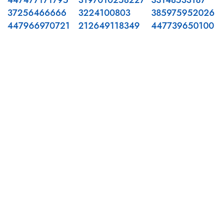
447477171795
3197010258227
33148533187
37256466666
3224100803
385975952026
447966970721
212649118349
447739650100