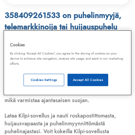
358409261533 on puhelinmyyjä,
telemarkkinoija tai huijauspuhelu
Puhelinnumero
358409261533
löytyy
Cookies
Telemarkkinointiliiton ja
Kilpi-sovelluksen
By clicking “Accept All Cookies”, you agree to the storing of cookies on your
device to enhance site navigation, analyze site usage, and assist in our marketing
tietokannasta, joka kattaa satoja tuhansia
efforts.
puhelinmyyjien
ja
telemarkkinoijien numeroita.
Lisäksi tunnistamme automaattisesti, jos kyseessä on
Cookies Settings
Accept All Cookies
puhelinhuijarin numero
,
sähköpostiosoite
tai
huijausviesti
. Tietokantaamme päivitetään jatkuvasti,
mikä varmistaa ajantasaisen suojan.
Lataa Kilpi-sovellus ja nauti roskapostittomasta,
huijausvapaasta ja puhelinmyynnittömästä
puhelinajastasi. Voit kokeilla Kilpi-sovellusta