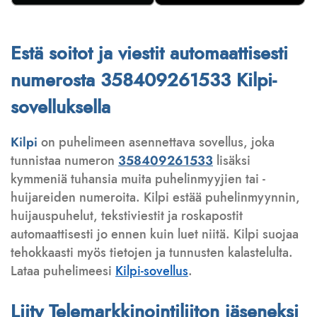
Estä soitot ja viestit automaattisesti
numerosta 358409261533 Kilpi-
sovelluksella
Kilpi
on puhelimeen asennettava sovellus, joka
tunnistaa numeron
358409261533
lisäksi
kymmeniä tuhansia muita puhelinmyyjien tai -
huijareiden numeroita. Kilpi estää puhelinmyynnin,
huijauspuhelut, tekstiviestit ja roskapostit
automaattisesti jo ennen kuin luet niitä. Kilpi suojaa
tehokkaasti myös tietojen ja tunnusten kalastelulta.
Lataa puhelimeesi
Kilpi-sovellus
.
Liity Telemarkkinointiliiton jäseneksi