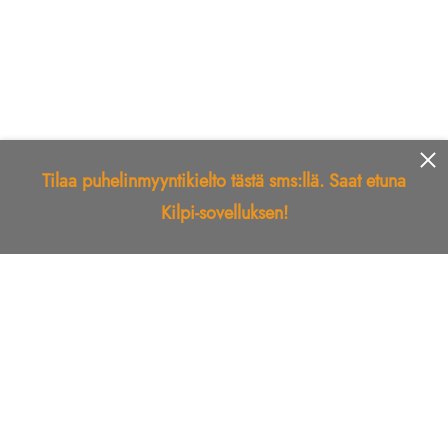
Tilaa puhelinmyyntikielto tästä sms:llä. Saat etuna
Kilpi-sovelluksen!
Etusivu
Kilpi-sovellus
Telemarkkinointikielto
Roskapostikielto
Luotettu yritys
Kuka soitti?
Ilmianna
Palaute
Liiton Esittely
Tuki
Yhteystiedot