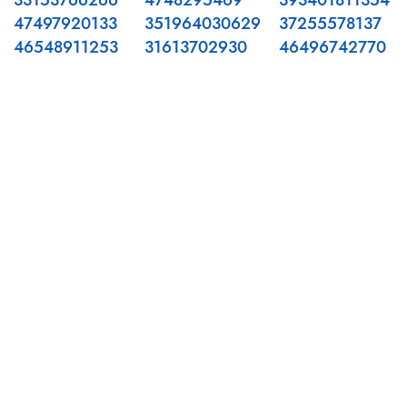
33153766266
4748295469
393401811354
47497920133
351964030629
37255578137
46548911253
31613702930
46496742770