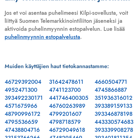
Jos et voi asentaa puhelimeesi Kilpi-sovellusta, voit
liittyä Suomen Telemarkkinointiliiton jäseneksi ja
aktivoida puhelinmyynnin estopalvelun. Lue lisää
puhelinmyynnin estopalvelusta
.
Muiden käyttäjien haut tietokannastamme:
46729392004
31642478611
4660504771
4952471300
4741123700
4745866887
393492230171
441746400305
351936316012
4571675966
46760263989
393389159133
48790996172
4799201607
393346878198
4795536659
4798718579
443330574683
47438804716
46729049618
393339908278