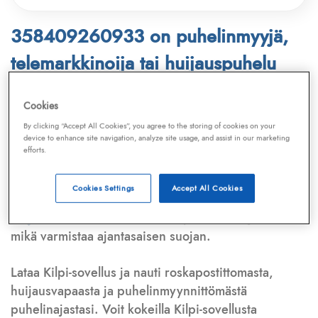
358409260933 on puhelinmyyjä,
telemarkkinoija tai huijauspuhelu
Puhelinnumero
358409260933
löytyy
Cookies
Telemarkkinointiliiton ja
Kilpi-sovelluksen
By clicking “Accept All Cookies”, you agree to the storing of cookies on your
device to enhance site navigation, analyze site usage, and assist in our marketing
tietokannasta, joka kattaa satoja tuhansia
efforts.
puhelinmyyjien
ja
telemarkkinoijien numeroita.
Lisäksi tunnistamme automaattisesti, jos kyseessä on
Cookies Settings
Accept All Cookies
puhelinhuijarin numero
,
sähköpostiosoite
tai
huijausviesti
. Tietokantaamme päivitetään jatkuvasti,
mikä varmistaa ajantasaisen suojan.
Lataa Kilpi-sovellus ja nauti roskapostittomasta,
huijausvapaasta ja puhelinmyynnittömästä
puhelinajastasi. Voit kokeilla Kilpi-sovellusta