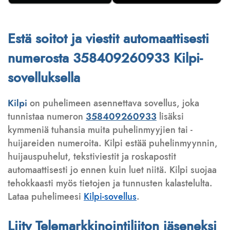
Estä soitot ja viestit automaattisesti
numerosta 358409260933 Kilpi-
sovelluksella
Kilpi
on puhelimeen asennettava sovellus, joka
tunnistaa numeron
358409260933
lisäksi
kymmeniä tuhansia muita puhelinmyyjien tai -
huijareiden numeroita. Kilpi estää puhelinmyynnin,
huijauspuhelut, tekstiviestit ja roskapostit
automaattisesti jo ennen kuin luet niitä. Kilpi suojaa
tehokkaasti myös tietojen ja tunnusten kalastelulta.
Lataa puhelimeesi
Kilpi-sovellus
.
Liity Telemarkkinointiliiton jäseneksi