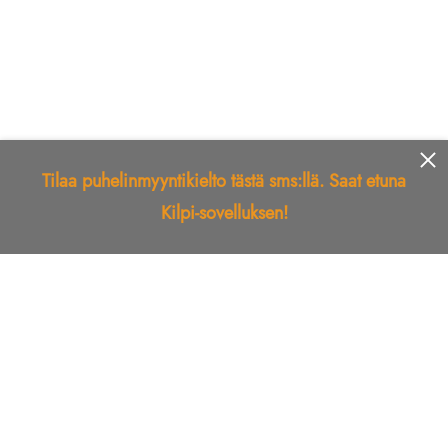
Tilaa puhelinmyyntikielto tästä sms:llä. Saat etuna
Kilpi-sovelluksen!
Etusivu
Kilpi-sovellus
Telemarkkinointikielto
Roskapostikielto
Luotettu yritys
Kuka soitti?
Ilmianna
Palaute
Liiton Esittely
Tuki
Yhteystiedot