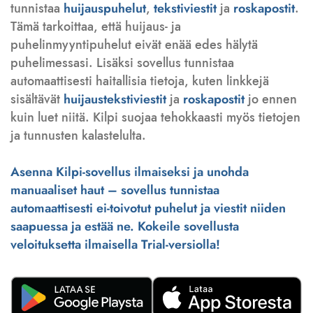
tunnistaa
huijauspuhelut
,
tekstiviestit
ja
roskapostit
.
Tämä tarkoittaa, että huijaus- ja
puhelinmyyntipuhelut eivät enää edes hälytä
puhelimessasi. Lisäksi sovellus tunnistaa
automaattisesti haitallisia tietoja, kuten linkkejä
sisältävät
huijaustekstiviestit
ja
roskapostit
jo ennen
kuin luet niitä. Kilpi suojaa tehokkaasti myös tietojen
ja tunnusten kalastelulta.
Asenna Kilpi-sovellus ilmaiseksi ja unohda
manuaaliset haut – sovellus tunnistaa
automaattisesti ei-toivotut puhelut ja viestit niiden
saapuessa ja estää ne. Kokeile sovellusta
veloituksetta ilmaisella Trial-versiolla!