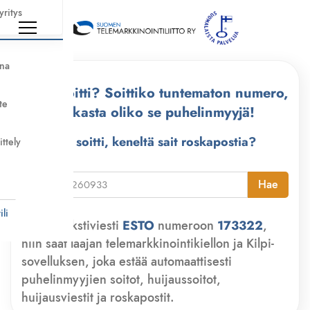
yritys
nna
Kuka soitti? Soittiko tuntematon numero,
te
tarkasta oliko se puhelinmyyjä!
Kuka soitti, keneltä sait roskapostia?
ittely
i
Hae
li
Lähetä tekstiviesti
ESTO
numeroon
173322
,
niin saat laajan telemarkkinointikiellon ja Kilpi-
sovelluksen, joka estää automaattisesti
puhelinmyyjien soitot, huijaussoitot,
huijausviestit ja roskapostit.