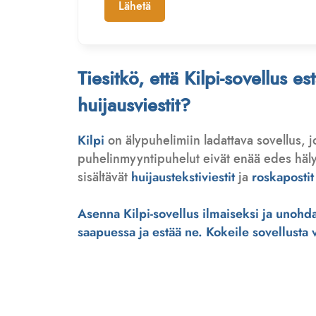
Lähetä
Tiesitkö, että Kilpi-sovellus e
huijausviestit?
Kilpi
on älypuhelimiin ladattava sovellus, 
puhelinmyyntipuhelut eivät enää edes hälytä
sisältävät
huijaustekstiviestit
ja
roskapostit
Asenna Kilpi-sovellus ilmaiseksi ja unohda 
saapuessa ja estää ne. Kokeile sovellusta ve