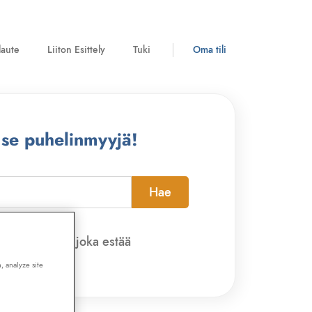
laute
Liiton Esittely
Tuki
Oma tili
 se puhelinmyyjä!
Hae
pi-sovelluksen, joka estää
, analyze site