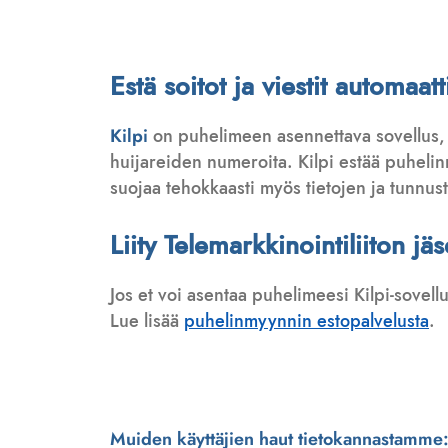
Estä soitot ja viestit automaa
Kilpi
on puhelimeen asennettava sovellus,
huijareiden numeroita. Kilpi estää puhelinmy
suojaa tehokkaasti myös tietojen ja tunnus
Liity Telemarkkinointiliiton jä
Jos et voi asentaa puhelimeesi Kilpi-sovell
Lue lisää
puhelinmyynnin estopalvelusta
.
Muiden käyttäjien haut tietokannastamme