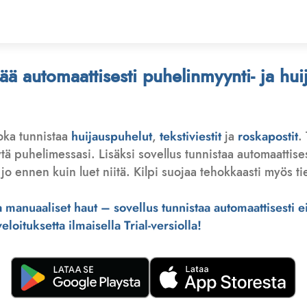
stää automaattisesti puhelinmyynti- ja hu
joka tunnistaa
huijauspuhelut
,
tekstiviestit
ja
roskapostit
.
 puhelimessasi. Lisäksi sovellus tunnistaa automaattisesti 
jo ennen kuin luet niitä. Kilpi suojaa tehokkaasti myös tie
manuaaliset haut – sovellus tunnistaa automaattisesti ei-
loituksetta ilmaisella Trial-versiolla!