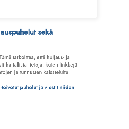
ijauspuhelut sekä
 Tämä tarkoittaa, että huijaus- ja
haitallisia tietoja, kuten linkkejä
tojen ja tunnusten kalastelulta.
toivotut puhelut ja viestit niiden