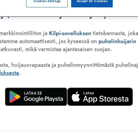
Cookies Settings
Accept All Cookies
, telemarkkinoija tai huijauspuhelu
markkinointiliiton ja
Kilpi-sovelluksen
tietokannasta, joka
istamme automaattisesti, jos kyseessä on
puhelinhuijari
atkuvasti, mikä varmistaa ajantasaisen suojan.
asta, huijausvapaasta ja puhelinmyynnittömästä puhelinajas
lluksesta
.