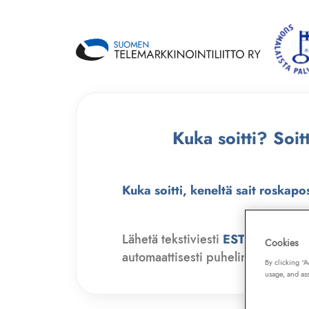
Kuka soitti? Soi
Kuka soitti, keneltä sait roskapo
Lähetä tekstiviesti
ESTO
numero
Cookies
automaattisesti puhelinmyyjien soit
By clicking “
usage, and ass