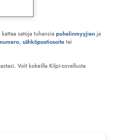
 kattaa satoja tuhansia
puhelinmyyjien
ja
n numero
,
sähköpostiosoite
tai
tasi. Voit kokeilla Kilpi-sovellusta