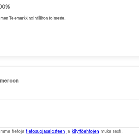
00%
men Telemarkkinointiliiton toimesta.
numeroon
lemme tietoja
tietosuojaselosteen
ja
käyttöehtojen
mukaisesti.