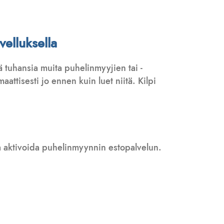
velluksella
 tuhansia muita puhelinmyyjien tai -
attisesti jo ennen kuin luet niitä. Kilpi
 ja aktivoida puhelinmyynnin estopalvelun.