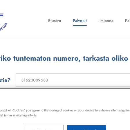
Etusivu
Palvelut
Ilmianna
Pa
ttiko tuntematon numero, tarkasta oliko
stia?
on
173322
, niin saat laajan telemarkkinointikiellon ja Kil
ot, huijaussoitot, huijausviestit ja roskapostit.
Accept All Cookies”, you agree to the storing of cookies on your device to enhance site navigation
ist in our marketing efforts.