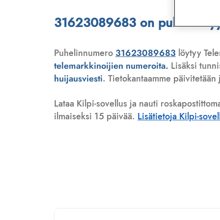
31623089683 on puhelinmyyjä
Puhelinnumero
31623089683
löytyy Tele
telemarkkinoijien numeroita.
Lisäksi tunn
huijausviesti
. Tietokantaamme päivitetään j
Lataa Kilpi-sovellus ja nauti roskapostittom
ilmaiseksi 15 päivää.
Lisätietoja Kilpi-sove