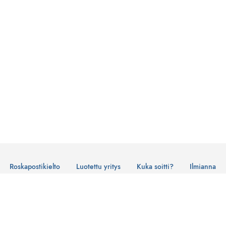
Roskapostikielto
Luotettu yritys
Kuka soitti?
Ilmianna
Käyttöehdot