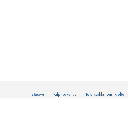
Etusivu
Kilpi-sovellus
Telemarkkinointikielto
© Suomen Telemarkkinointiliitto Ry
Tietosuojaseloste
Lataa Kilpi-sovellus