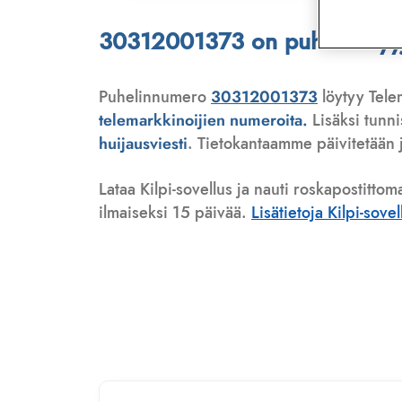
30312001373 on puhelinmyyjä,
Puhelinnumero
30312001373
löytyy Telem
telemarkkinoijien numeroita.
Lisäksi tunn
huijausviesti
. Tietokantaamme päivitetään j
Lataa Kilpi-sovellus ja nauti roskapostittom
ilmaiseksi 15 päivää.
Lisätietoja Kilpi-sove