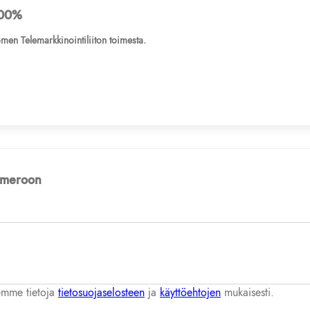
00%
men Telemarkkinointiliiton toimesta.
numeroon
lemme tietoja
tietosuojaselosteen
ja
käyttöehtojen
mukaisesti.