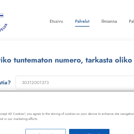
Etusivu
Palvelut
Ilmianna
Pa
ttiko tuntematon numero, tarkasta oliko
stia?
on
173322
, niin saat laajan telemarkkinointikiellon ja Kil
ot, huijaussoitot, huijausviestit ja roskapostit.
Accept All Cookies”, you agree to the storing of cookies on your device to enhance site navigation
ist in our marketing efforts.