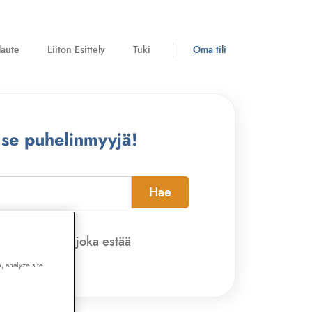
laute
Liiton Esittely
Tuki
Oma tili
 se puhelinmyyjä!
Hae
pi-sovelluksen, joka estää
, analyze site