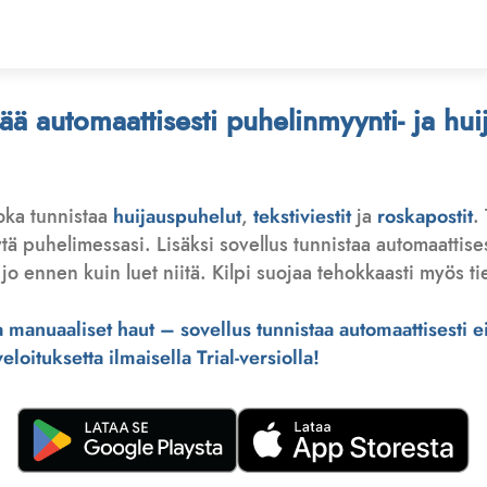
stää automaattisesti puhelinmyynti- ja hu
joka tunnistaa
huijauspuhelut
,
tekstiviestit
ja
roskapostit
.
 puhelimessasi. Lisäksi sovellus tunnistaa automaattisesti 
jo ennen kuin luet niitä. Kilpi suojaa tehokkaasti myös tie
manuaaliset haut – sovellus tunnistaa automaattisesti ei-
loituksetta ilmaisella Trial-versiolla!