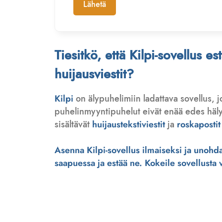
Lähetä
Tiesitkö, että Kilpi-sovellus e
huijausviestit?
Kilpi
on älypuhelimiin ladattava sovellus, 
puhelinmyyntipuhelut eivät enää edes hälytä
sisältävät
huijaustekstiviestit
ja
roskapostit
Asenna Kilpi-sovellus ilmaiseksi ja unohda 
saapuessa ja estää ne. Kokeile sovellusta ve