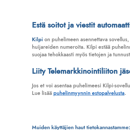
Estä soitot ja viestit automaa
Kilpi
on puhelimeen asennettava sovellus,
huijareiden numeroita. Kilpi estää puhelinmy
suojaa tehokkaasti myös tietojen ja tunnus
Liity Telemarkkinointiliiton jä
Jos et voi asentaa puhelimeesi Kilpi-sovell
Lue lisää
puhelinmyynnin estopalvelusta
.
Muiden käyttäjien haut tietokannastamme