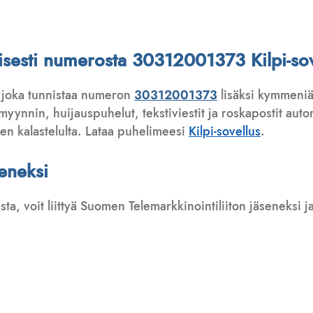
ttisesti numerosta 30312001373 Kilpi-sov
 joka tunnistaa numeron
30312001373
lisäksi kymmeniä 
ynnin, huijauspuhelut, tekstiviestit ja roskapostit automa
ten kalastelulta. Lataa puhelimeesi
Kilpi-sovellus
.
seneksi
usta, voit liittyä Suomen Telemarkkinointiliiton jäseneksi
: