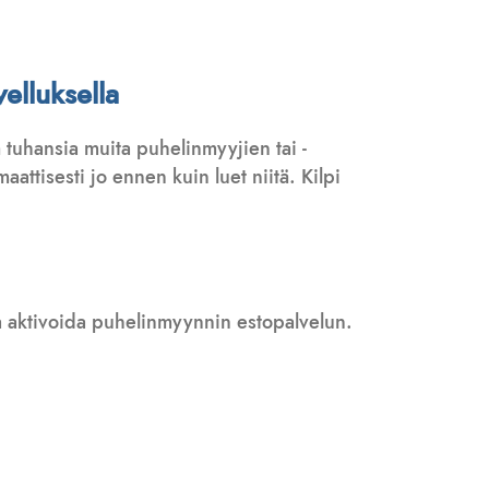
elluksella
tuhansia muita puhelinmyyjien tai -
attisesti jo ennen kuin luet niitä. Kilpi
 ja aktivoida puhelinmyynnin estopalvelun.