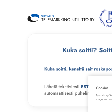
Kuka soitti? Soi
Kuka soitti, keneltä sait roskapo
Lähetä tekstiviesti
ESTO
numero
Cookies
automaattisesti puhelinmyyjien soit
By clicking “
usage, and ass