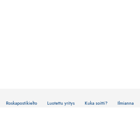
Roskapostikielto
Luotettu yritys
Kuka soitti?
Ilmianna
Käyttöehdot