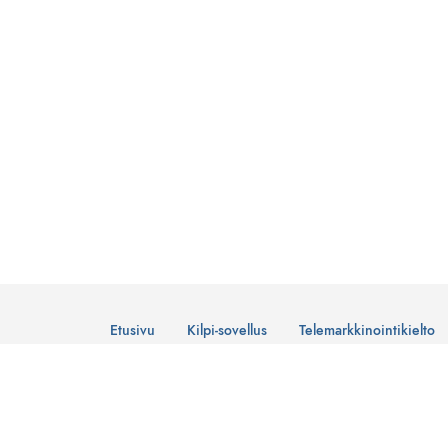
Etusivu
Kilpi-sovellus
Telemarkkinointikielto
© Suomen Telemarkkinointiliitto Ry
Tietosuojaseloste
Lataa Kilpi-sovellus