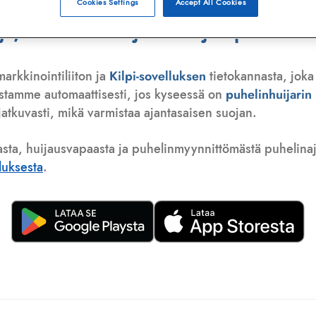
Cookies Settings
Accept All Cookies
 telemarkkinoija tai huijauspuhelu
arkkinointiliiton ja
Kilpi-sovelluksen
tietokannasta, joka
istamme automaattisesti, jos kyseessä on
puhelinhuijari
atkuvasti, mikä varmistaa ajantasaisen suojan.
asta, huijausvapaasta ja puhelinmyynnittömästä puhelinajas
lluksesta
.