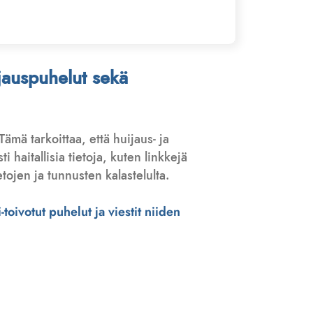
ijauspuhelut sekä
 Tämä tarkoittaa, että huijaus- ja
haitallisia tietoja, kuten linkkejä
tojen ja tunnusten kalastelulta.
toivotut puhelut ja viestit niiden