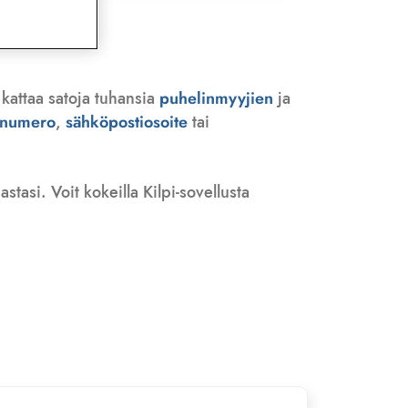
 kattaa satoja tuhansia
puhelinmyyjien
ja
n numero
,
sähköpostiosoite
tai
tasi. Voit kokeilla Kilpi-sovellusta