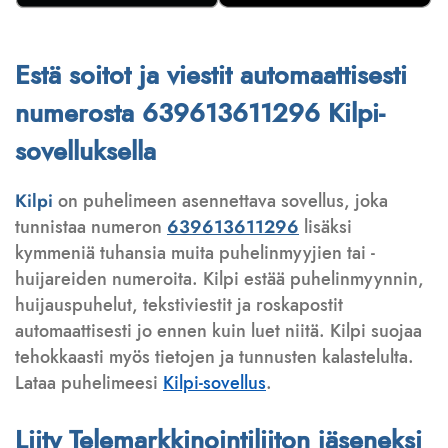
Estä soitot ja viestit automaattisesti
numerosta 639613611296 Kilpi-
sovelluksella
Kilpi
on puhelimeen asennettava sovellus, joka
tunnistaa numeron
639613611296
lisäksi
kymmeniä tuhansia muita puhelinmyyjien tai -
huijareiden numeroita. Kilpi estää puhelinmyynnin,
huijauspuhelut, tekstiviestit ja roskapostit
automaattisesti jo ennen kuin luet niitä. Kilpi suojaa
tehokkaasti myös tietojen ja tunnusten kalastelulta.
Lataa puhelimeesi
Kilpi-sovellus
.
Liity Telemarkkinointiliiton jäseneksi