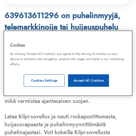
639613611296 on puhelinmyyjä,
telemarkkinoija tai huijauspuhelu
Puhelinnumero
639613611296
löytyy
Cookies
Telemarkkinointiliiton ja
Kilpi-sovelluksen
By clicking “Accept All Cookies”, you agree to the storing of cookies on your
device to enhance site navigation, analyze site usage, and assist in our marketing
tietokannasta, joka kattaa satoja tuhansia
efforts.
puhelinmyyjien
ja
telemarkkinoijien numeroita.
Lisäksi tunnistamme automaattisesti, jos kyseessä on
Cookies Settings
Accept All Cookies
puhelinhuijarin numero
,
sähköpostiosoite
tai
huijausviesti
. Tietokantaamme päivitetään jatkuvasti,
mikä varmistaa ajantasaisen suojan.
Lataa Kilpi-sovellus ja nauti roskapostittomasta,
huijausvapaasta ja puhelinmyynnittömästä
puhelinajastasi. Voit kokeilla Kilpi-sovellusta