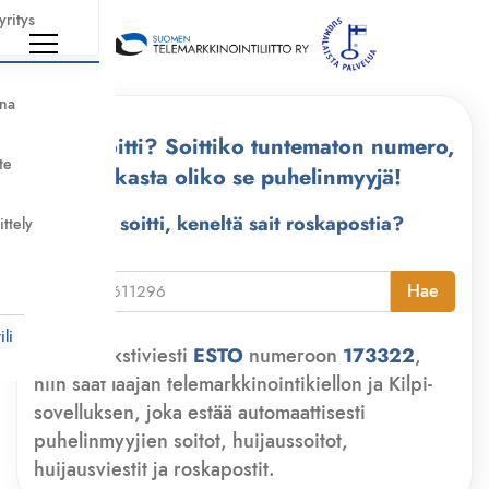
yritys
nna
Kuka soitti? Soittiko tuntematon numero,
te
tarkasta oliko se puhelinmyyjä!
Kuka soitti, keneltä sait roskapostia?
ittely
i
Hae
li
Lähetä tekstiviesti
ESTO
numeroon
173322
,
niin saat laajan telemarkkinointikiellon ja Kilpi-
sovelluksen, joka estää automaattisesti
puhelinmyyjien soitot, huijaussoitot,
huijausviestit ja roskapostit.