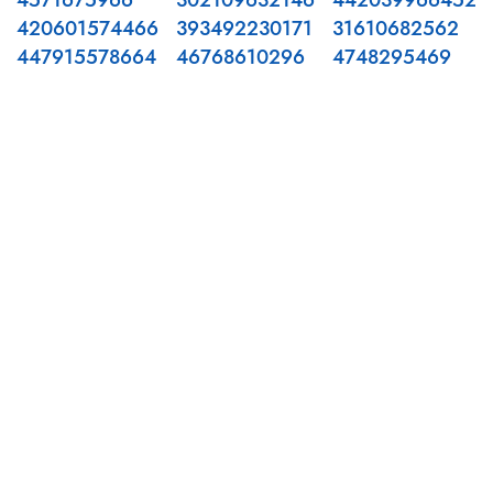
4571675966
302109632146
442039966452
420601574466
393492230171
31610682562
447915578664
46768610296
4748295469