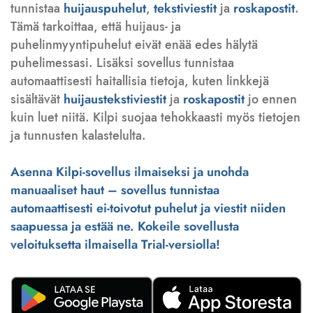
tunnistaa
huijauspuhelut
,
tekstiviestit
ja
roskapostit
.
Tämä tarkoittaa, että huijaus- ja
puhelinmyyntipuhelut eivät enää edes hälytä
puhelimessasi. Lisäksi sovellus tunnistaa
automaattisesti haitallisia tietoja, kuten linkkejä
sisältävät
huijaustekstiviestit
ja
roskapostit
jo ennen
kuin luet niitä. Kilpi suojaa tehokkaasti myös tietojen
ja tunnusten kalastelulta.
Asenna Kilpi-sovellus ilmaiseksi ja unohda
manuaaliset haut – sovellus tunnistaa
automaattisesti ei-toivotut puhelut ja viestit niiden
saapuessa ja estää ne. Kokeile sovellusta
veloituksetta ilmaisella Trial-versiolla!