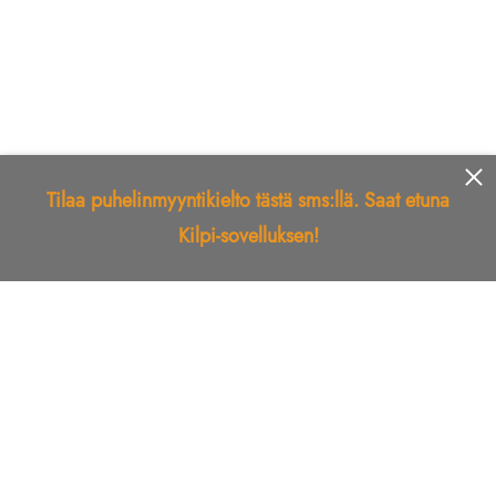
Tilaa puhelinmyyntikielto tästä sms:llä. Saat etuna
Kilpi-sovelluksen!
Etusivu
Kilpi-sovellus
Telemarkkinointikielto
Roskapostikielto
Luotettu yritys
Kuka soitti?
Ilmianna
Palaute
Liiton Esittely
Tuki
Yhteystiedot