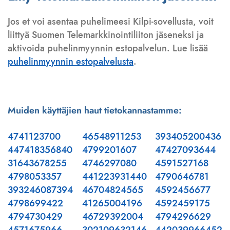
Jos et voi asentaa puhelimeesi Kilpi-sovellusta, voit
liittyä Suomen Telemarkkinointiliiton jäseneksi ja
aktivoida puhelinmyynnin estopalvelun. Lue lisää
puhelinmyynnin estopalvelusta
.
Muiden käyttäjien haut tietokannastamme:
4741123700
46548911253
393405200436
447418356840
4799201607
47427093644
31643678255
4746297080
4591527168
4798053357
441223931440
4790646781
393246087394
46704824565
4592456677
4798699422
41265004196
4592459175
4794730429
46729392004
4794296629