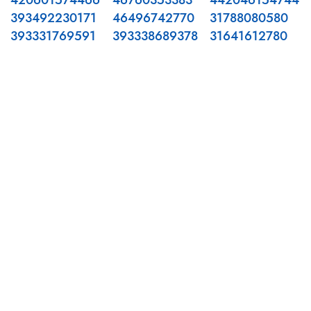
420601574466
46760353383
442046154744
393492230171
46496742770
31788080580
393331769591
393338689378
31641612780