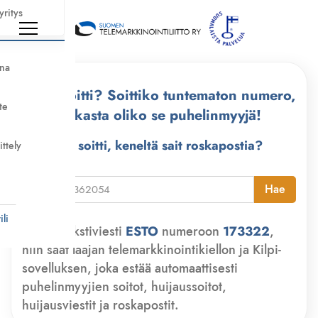
yritys
nna
Kuka soitti? Soittiko tuntematon numero,
te
tarkasta oliko se puhelinmyyjä!
Kuka soitti, keneltä sait roskapostia?
ittely
i
Hae
li
Lähetä tekstiviesti
ESTO
numeroon
173322
,
niin saat laajan telemarkkinointikiellon ja Kilpi-
sovelluksen, joka estää automaattisesti
puhelinmyyjien soitot, huijaussoitot,
huijausviestit ja roskapostit.