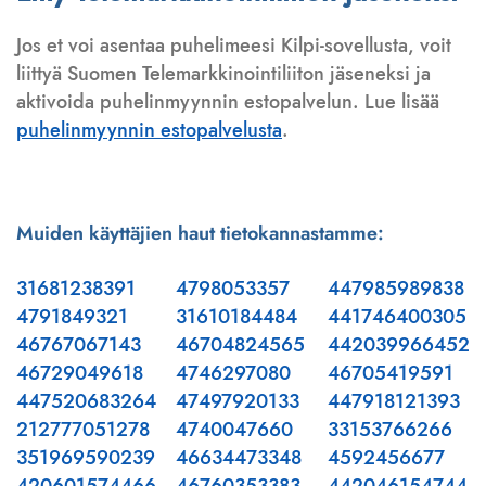
Jos et voi asentaa puhelimeesi Kilpi-sovellusta, voit
liittyä Suomen Telemarkkinointiliiton jäseneksi ja
aktivoida puhelinmyynnin estopalvelun. Lue lisää
puhelinmyynnin estopalvelusta
.
Muiden käyttäjien haut tietokannastamme:
31681238391
4798053357
447985989838
4791849321
31610184484
441746400305
46767067143
46704824565
442039966452
46729049618
4746297080
46705419591
447520683264
47497920133
447918121393
212777051278
4740047660
33153766266
351969590239
46634473348
4592456677