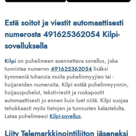
Estä soitot ja viestit automaattisesti
numerosta 491625362054 Kilpi-
sovelluksella
Kilpi
on puhelimeen asennettava sovellus, joka
tunnistaa numeron
491625362054
lisäksi
kymmeniä tuhansia muita puhelinmyyjien tai -
huijareiden numeroita. Kilpi estää puhelinmyynnin,
huijauspuhelut, tekstiviestit ja roskapostit
automaattisesti jo ennen kuin luet niitä. Kilpi suojaa
tehokkaasti myös tietojen ja tunnusten kalastelulta.
Lataa puhelimeesi
Kilpi-sovellus
.
Liity Telemarkkinointiliiton jäseneksi