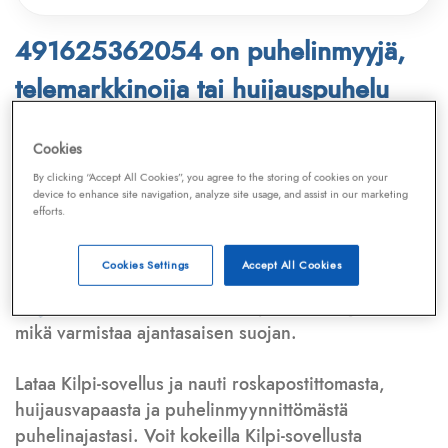
491625362054 on puhelinmyyjä,
telemarkkinoija tai huijauspuhelu
Puhelinnumero
491625362054
löytyy
Cookies
Telemarkkinointiliiton ja
Kilpi-sovelluksen
By clicking “Accept All Cookies”, you agree to the storing of cookies on your
device to enhance site navigation, analyze site usage, and assist in our marketing
tietokannasta, joka kattaa satoja tuhansia
efforts.
puhelinmyyjien
ja
telemarkkinoijien numeroita.
Lisäksi tunnistamme automaattisesti, jos kyseessä on
Cookies Settings
Accept All Cookies
puhelinhuijarin numero
,
sähköpostiosoite
tai
huijausviesti
. Tietokantaamme päivitetään jatkuvasti,
mikä varmistaa ajantasaisen suojan.
Lataa Kilpi-sovellus ja nauti roskapostittomasta,
huijausvapaasta ja puhelinmyynnittömästä
puhelinajastasi. Voit kokeilla Kilpi-sovellusta