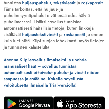
tunnistaa
huijauspuhelut
,
tekstiviestit
ja
roskapostit
.
Tämä tarkoittaa, että huijaus- ja
puhelinmyyntipuhelut eivät enää edes hälytä
puhelimessasi. Lisäksi sovellus tunnistaa
automaattisesti haitallisia tietoja, kuten linkkejä
sisältävät
huijaustekstiviestit
ja
roskapostit
jo ennen
kuin luet niitä. Kilpi suojaa tehokkaasti myös tietojen
ja tunnusten kalastelulta.
Asenna Kilpi-sovellus ilmaiseksi ja unohda
manuaaliset haut – sovellus tunnistaa
automaattisesti ei-toivotut puhelut ja viestit niiden
saapuessa ja estää ne. Kokeile sovellusta
veloituksetta ilmaisella Trial-versiolla!