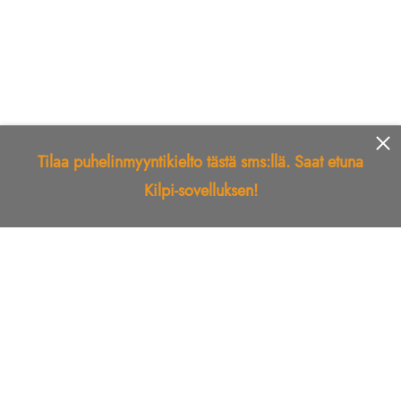
Tilaa puhelinmyyntikielto tästä sms:llä. Saat etuna
Kilpi-sovelluksen!
Etusivu
Kilpi-sovellus
Telemarkkinointikielto
Roskapostikielto
Luotettu yritys
Kuka soitti?
Ilmianna
Palaute
Liiton Esittely
Tuki
Yhteystiedot