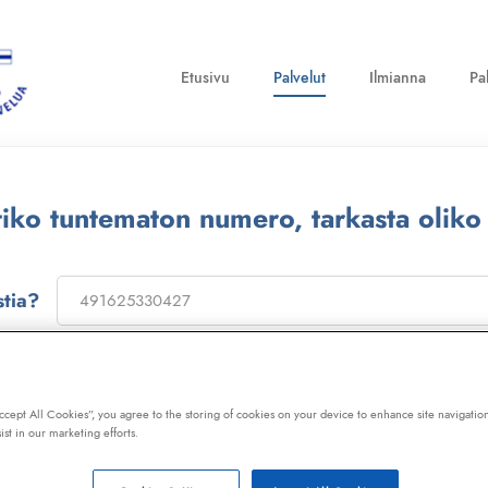
Etusivu
Palvelut
Ilmianna
Pa
ttiko tuntematon numero, tarkasta oliko
stia?
on
173322
, niin saat laajan telemarkkinointikiellon ja Kil
ot, huijaussoitot, huijausviestit ja roskapostit.
Accept All Cookies”, you agree to the storing of cookies on your device to enhance site navigation
ist in our marketing efforts.