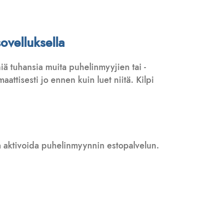
ovelluksella
ä tuhansia muita puhelinmyyjien tai -
attisesti jo ennen kuin luet niitä. Kilpi
 ja aktivoida puhelinmyynnin estopalvelun.