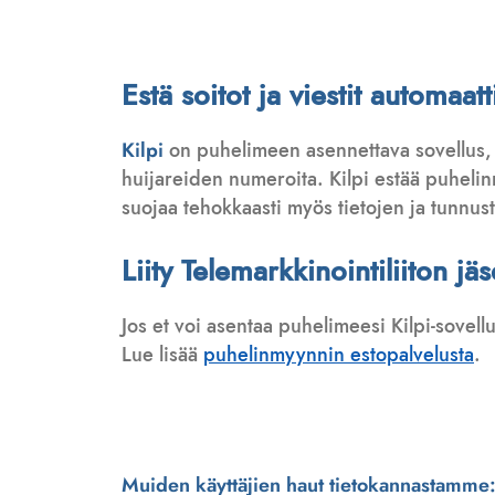
Estä soitot ja viestit automa
Kilpi
on puhelimeen asennettava sovellus,
huijareiden numeroita. Kilpi estää puhelinmy
suojaa tehokkaasti myös tietojen ja tunnus
Liity Telemarkkinointiliiton jä
Jos et voi asentaa puhelimeesi Kilpi-sovell
Lue lisää
puhelinmyynnin estopalvelusta
.
Muiden käyttäjien haut tietokannastamme