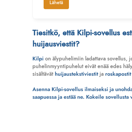
Lähetä
Tiesitkö, että Kilpi-sovellus e
huijausviestit?
Kilpi
on älypuhelimiin ladattava sovellus, 
puhelinmyyntipuhelut eivät enää edes hälytä
sisältävät
huijaustekstiviestit
ja
roskapostit
Asenna Kilpi-sovellus ilmaiseksi ja unohda 
saapuessa ja estää ne. Kokeile sovellusta ve