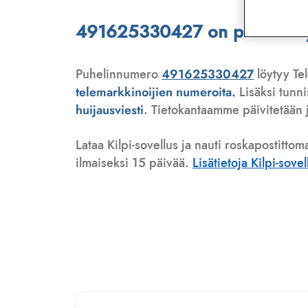
491625330427 on puhelinmyyj
Puhelinnumero
491625330427
löytyy Tel
telemarkkinoijien numeroita.
Lisäksi tunn
huijausviesti
. Tietokantaamme päivitetään j
Lataa Kilpi-sovellus ja nauti roskapostittom
ilmaiseksi 15 päivää.
Lisätietoja Kilpi-sove