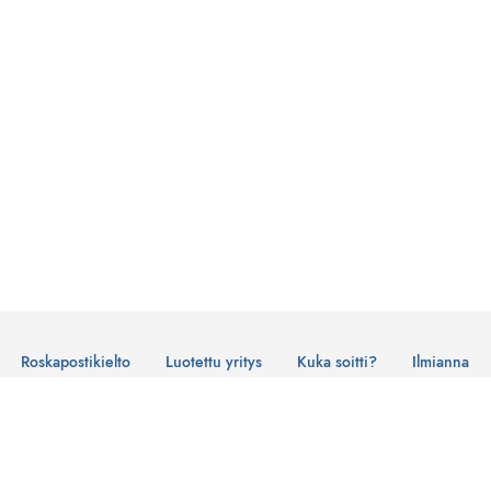
Roskapostikielto
Luotettu yritys
Kuka soitti?
Ilmianna
Käyttöehdot