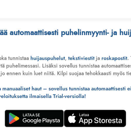
stää automaattisesti puhelinmyynti- ja hu
joka tunnistaa
huijauspuhelut
,
tekstiviestit
ja
roskapostit
.
 puhelimessasi. Lisäksi sovellus tunnistaa automaattisesti 
jo ennen kuin luet niitä. Kilpi suojaa tehokkaasti myös tie
manuaaliset haut – sovellus tunnistaa automaattisesti ei-
loituksetta ilmaisella Trial-versiolla!