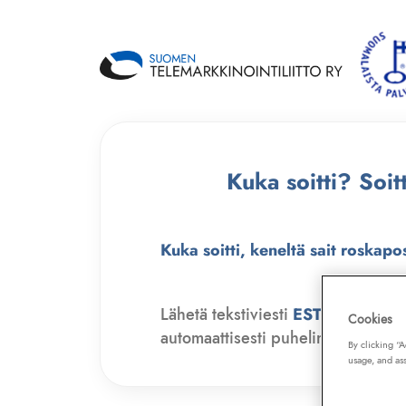
Kuka soitti? Soi
Kuka soitti, keneltä sait roskapo
Lähetä tekstiviesti
ESTO
numero
Cookies
automaattisesti puhelinmyyjien soit
By clicking “
usage, and ass