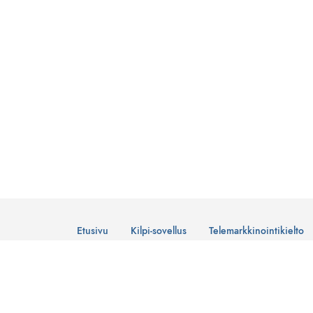
Etusivu
Kilpi-sovellus
Telemarkkinointikielto
© Suomen Telemarkkinointiliitto Ry
Tietosuojaseloste
Lataa Kilpi-sovellus