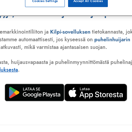
Cookies Settings
Accept All Cookies
ä, telemarkkinoija tai huijauspuhelu
emarkkinointiliiton ja
Kilpi-sovelluksen
tietokannasta, jo
istamme automaattisesti, jos kyseessä on
puhelinhuijari
atkuvasti, mikä varmistaa ajantasaisen suojan.
asta, huijausvapaasta ja puhelinmyynnittömästä puhelinajas
lluksesta
.