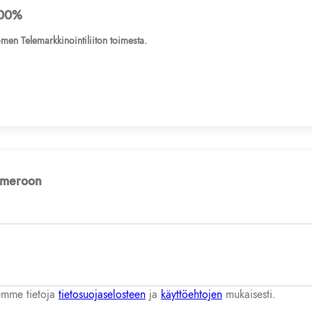
00%
men Telemarkkinointiliiton toimesta.
numeroon
lemme tietoja
tietosuojaselosteen
ja
käyttöehtojen
mukaisesti.