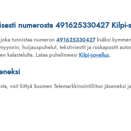
attisesti numerosta 491625330427 Kilpi-s
 joka tunnistaa numeron
491625330427
lisäksi kymmeni
ynnin, huijauspuhelut, tekstiviestit ja roskapostit automa
ten kalastelulta. Lataa puhelimeesi
Kilpi-sovellus
.
seneksi
usta, voit liittyä Suomen Telemarkkinointiliiton jäseneksi
: