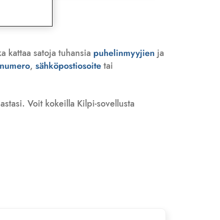
ka kattaa satoja tuhansia
puhelinmyyjien
ja
n numero
,
sähköpostiosoite
tai
tasi. Voit kokeilla Kilpi-sovellusta