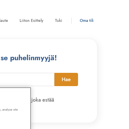
laute
Liiton Esittely
Tuki
Oma tili
 se puhelinmyyjä!
Hae
pi-sovelluksen, joka estää
, analyze site