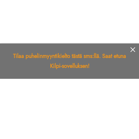
Tilaa puhelinmyyntikielto tästä sms:llä. Saat etuna
Kilpi-sovelluksen!
Etusivu
Kilpi-sovellus
Telemarkkinointikielto
Roskapostikielto
Luotettu yritys
Kuka soitti?
Ilmianna
Palaute
Liiton Esittely
Tuki
Yhteystiedot