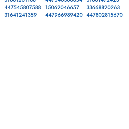
31681261188
447540300854
31681472423
447545807588
15062046657
33668820263
31641241359
447966989420
447802815670