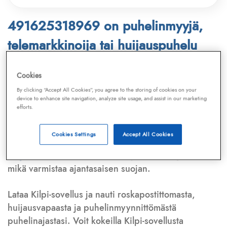
491625318969 on puhelinmyyjä,
telemarkkinoija tai huijauspuhelu
Puhelinnumero
491625318969
löytyy
Cookies
Telemarkkinointiliiton ja
Kilpi-sovelluksen
By clicking “Accept All Cookies”, you agree to the storing of cookies on your
device to enhance site navigation, analyze site usage, and assist in our marketing
tietokannasta, joka kattaa satoja tuhansia
efforts.
puhelinmyyjien
ja
telemarkkinoijien numeroita.
Lisäksi tunnistamme automaattisesti, jos kyseessä on
Cookies Settings
Accept All Cookies
puhelinhuijarin numero
,
sähköpostiosoite
tai
huijausviesti
. Tietokantaamme päivitetään jatkuvasti,
mikä varmistaa ajantasaisen suojan.
Lataa Kilpi-sovellus ja nauti roskapostittomasta,
huijausvapaasta ja puhelinmyynnittömästä
puhelinajastasi. Voit kokeilla Kilpi-sovellusta