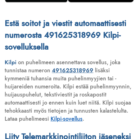
Estä soitot ja viestit automaattisesti
numerosta 491625318969 Kilpi-
sovelluksella
Kilpi
on puhelimeen asennettava sovellus, joka
tunnistaa numeron
491625318969
lisäksi
kymmeniä tuhansia muita puhelinmyyjien tai -
huijareiden numeroita. Kilpi estää puhelinmyynnin,
huijauspuhelut, tekstiviestit ja roskapostit
automaattisesti jo ennen kuin luet niitä. Kilpi suojaa
tehokkaasti myös tietojen ja tunnusten kalastelulta.
Lataa puhelimeesi
Kilpi-sovellus
.
Liity Telemarkkinointiliiton jäseneksi