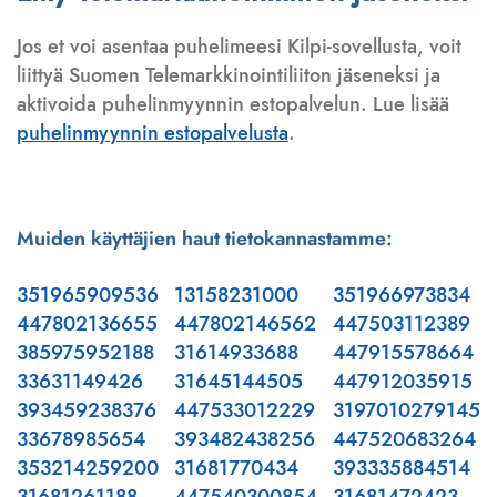
Jos et voi asentaa puhelimeesi Kilpi-sovellusta, voit
liittyä Suomen Telemarkkinointiliiton jäseneksi ja
aktivoida puhelinmyynnin estopalvelun. Lue lisää
puhelinmyynnin estopalvelusta
.
Muiden käyttäjien haut tietokannastamme:
351965909536
13158231000
351966973834
447802136655
447802146562
447503112389
385975952188
31614933688
447915578664
33631149426
31645144505
447912035915
393459238376
447533012229
3197010279145
33678985654
393482438256
447520683264
353214259200
31681770434
393335884514