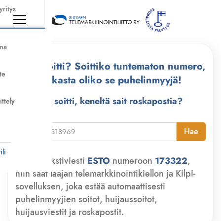
yritys
nna
Kuka soitti? Soittiko tuntematon numero,
te
tarkasta oliko se puhelinmyyjä!
Kuka soitti, keneltä sait roskapostia?
ittely
i
Hae
li
Lähetä tekstiviesti
ESTO
numeroon
173322
,
niin saat laajan telemarkkinointikiellon ja Kilpi-
sovelluksen, joka estää automaattisesti
puhelinmyyjien soitot, huijaussoitot,
huijausviestit ja roskapostit.