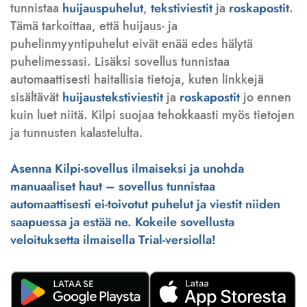
tunnistaa
huijauspuhelut
,
tekstiviestit
ja
roskapostit
.
Tämä tarkoittaa, että huijaus- ja
puhelinmyyntipuhelut eivät enää edes hälytä
puhelimessasi. Lisäksi sovellus tunnistaa
automaattisesti haitallisia tietoja, kuten linkkejä
sisältävät
huijaustekstiviestit
ja
roskapostit
jo ennen
kuin luet niitä. Kilpi suojaa tehokkaasti myös tietojen
ja tunnusten kalastelulta.
Asenna Kilpi-sovellus ilmaiseksi ja unohda
manuaaliset haut – sovellus tunnistaa
automaattisesti ei-toivotut puhelut ja viestit niiden
saapuessa ja estää ne. Kokeile sovellusta
veloituksetta ilmaisella Trial-versiolla!