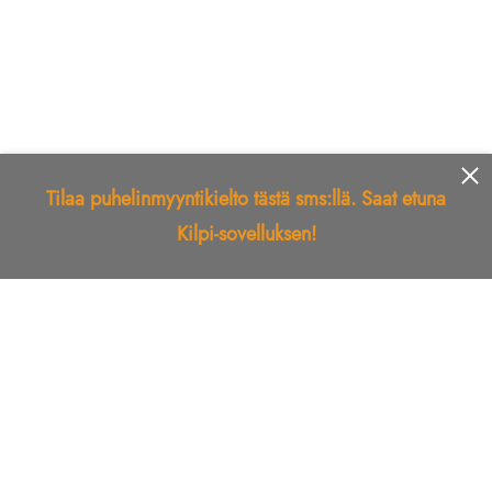
Tilaa puhelinmyyntikielto tästä sms:llä. Saat etuna
Kilpi-sovelluksen!
Etusivu
Kilpi-sovellus
Telemarkkinointikielto
Roskapostikielto
Luotettu yritys
Kuka soitti?
Ilmianna
Palaute
Liiton Esittely
Tuki
Yhteystiedot