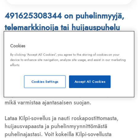
491625308344 on puhelinmyyjä,
telemarkkinoija tai huijauspuhelu
Puhelinnumero
491625308344
löytyy
Cookies
Telemarkkinointiliiton ja
Kilpi-sovelluksen
By clicking “Accept All Cookies”, you agree to the storing of cookies on your
device to enhance site navigation, analyze site usage, and assist in our marketing
tietokannasta, joka kattaa satoja tuhansia
efforts.
puhelinmyyjien
ja
telemarkkinoijien numeroita.
Lisäksi tunnistamme automaattisesti, jos kyseessä on
Cookies Settings
Accept All Cookies
puhelinhuijarin numero
,
sähköpostiosoite
tai
huijausviesti
. Tietokantaamme päivitetään jatkuvasti,
mikä varmistaa ajantasaisen suojan.
Lataa Kilpi-sovellus ja nauti roskapostittomasta,
huijausvapaasta ja puhelinmyynnittömästä
puhelinajastasi. Voit kokeilla Kilpi-sovellusta