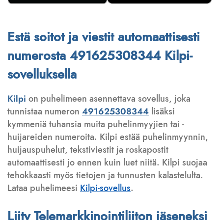
Estä soitot ja viestit automaattisesti
numerosta 491625308344 Kilpi-
sovelluksella
Kilpi
on puhelimeen asennettava sovellus, joka
tunnistaa numeron
491625308344
lisäksi
kymmeniä tuhansia muita puhelinmyyjien tai -
huijareiden numeroita. Kilpi estää puhelinmyynnin,
huijauspuhelut, tekstiviestit ja roskapostit
automaattisesti jo ennen kuin luet niitä. Kilpi suojaa
tehokkaasti myös tietojen ja tunnusten kalastelulta.
Lataa puhelimeesi
Kilpi-sovellus
.
Liity Telemarkkinointiliiton jäseneksi