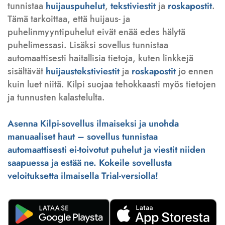
tunnistaa
huijauspuhelut
,
tekstiviestit
ja
roskapostit
.
Tämä tarkoittaa, että huijaus- ja
puhelinmyyntipuhelut eivät enää edes hälytä
puhelimessasi. Lisäksi sovellus tunnistaa
automaattisesti haitallisia tietoja, kuten linkkejä
sisältävät
huijaustekstiviestit
ja
roskapostit
jo ennen
kuin luet niitä. Kilpi suojaa tehokkaasti myös tietojen
ja tunnusten kalastelulta.
Asenna Kilpi-sovellus ilmaiseksi ja unohda
manuaaliset haut – sovellus tunnistaa
automaattisesti ei-toivotut puhelut ja viestit niiden
saapuessa ja estää ne. Kokeile sovellusta
veloituksetta ilmaisella Trial-versiolla!