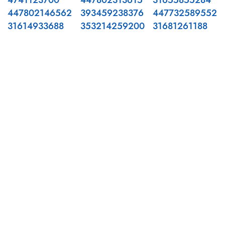
4741123700
447802313615
31655855284
447802146562
393459238376
447732589552
31614933688
353214259200
31681261188