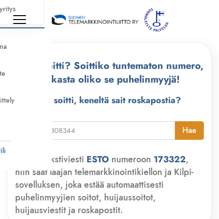
yritys
nna
Kuka soitti? Soittiko tuntematon numero,
te
tarkasta oliko se puhelinmyyjä!
Kuka soitti, keneltä sait roskapostia?
ittely
i
Hae
li
Lähetä tekstiviesti
ESTO
numeroon
173322
,
niin saat laajan telemarkkinointikiellon ja Kilpi-
sovelluksen, joka estää automaattisesti
puhelinmyyjien soitot, huijaussoitot,
huijausviestit ja roskapostit.