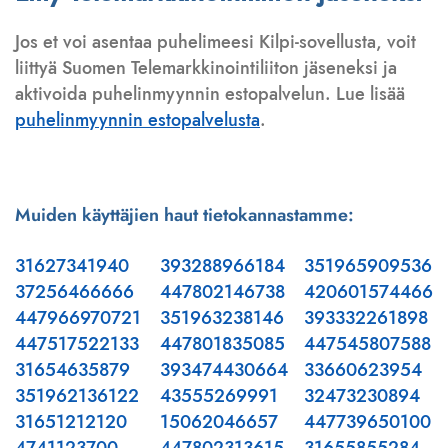
Jos et voi asentaa puhelimeesi Kilpi-sovellusta, voit
liittyä Suomen Telemarkkinointiliiton jäseneksi ja
aktivoida puhelinmyynnin estopalvelun. Lue lisää
puhelinmyynnin estopalvelusta
.
Muiden käyttäjien haut tietokannastamme:
31627341940
393288966184
351965909536
37256466666
447802146738
420601574466
447966970721
351963238146
393332261898
447517522133
447801835085
447545807588
31654635879
393474430664
33660623954
351962136122
43555269991
32473230894
31651212120
15062046657
447739650100