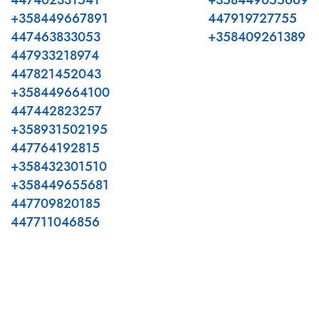
447402331541
+358449655669
+358449667891
447919727755
447463833053
+358409261389
447933218974
447821452043
+358449664100
447442823257
+358931502195
447764192815
+358432301510
+358449655681
447709820185
447711046856