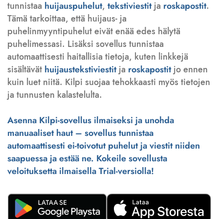
tunnistaa
huijauspuhelut
,
tekstiviestit
ja
roskapostit
.
Tämä tarkoittaa, että huijaus- ja
puhelinmyyntipuhelut eivät enää edes hälytä
puhelimessasi. Lisäksi sovellus tunnistaa
automaattisesti haitallisia tietoja, kuten linkkejä
sisältävät
huijaustekstiviestit
ja
roskapostit
jo ennen
kuin luet niitä. Kilpi suojaa tehokkaasti myös tietojen
ja tunnusten kalastelulta.
Asenna Kilpi-sovellus ilmaiseksi ja unohda
manuaaliset haut – sovellus tunnistaa
automaattisesti ei-toivotut puhelut ja viestit niiden
saapuessa ja estää ne. Kokeile sovellusta
veloituksetta ilmaisella Trial-versiolla!