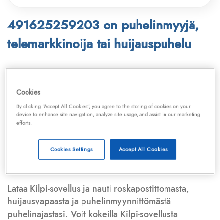
491625259203 on puhelinmyyjä,
telemarkkinoija tai huijauspuhelu
Puhelinnumero
491625259203
löytyy
Telemarkkinointiliiton ja
Kilpi-sovelluksen
Cookies
tietokannasta, joka kattaa satoja tuhansia
By clicking “Accept All Cookies”, you agree to the storing of cookies on your
puhelinmyyjien
ja
telemarkkinoijien numeroita.
device to enhance site navigation, analyze site usage, and assist in our marketing
efforts.
Lisäksi tunnistamme automaattisesti, jos kyseessä on
puhelinhuijarin numero
,
sähköpostiosoite
tai
huijausviesti
. Tietokantaamme päivitetään jatkuvasti,
Cookies Settings
Accept All Cookies
mikä varmistaa ajantasaisen suojan.
Lataa Kilpi-sovellus ja nauti roskapostittomasta,
huijausvapaasta ja puhelinmyynnittömästä
puhelinajastasi. Voit kokeilla Kilpi-sovellusta