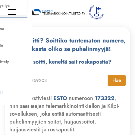
yritys
nna
Kuka soitti? Soittiko tuntematon numero,
te
tarkasta oliko se puhelinmyyjä!
Kuka soitti, keneltä sait roskapostia?
ittely
i
Hae
li
Lähetä tekstiviesti
ESTO
numeroon
173322
,
niin saat laajan telemarkkinointikiellon ja Kilpi-
sovelluksen, joka estää automaattisesti
puhelinmyyjien soitot, huijaussoitot,
huijausviestit ja roskapostit.