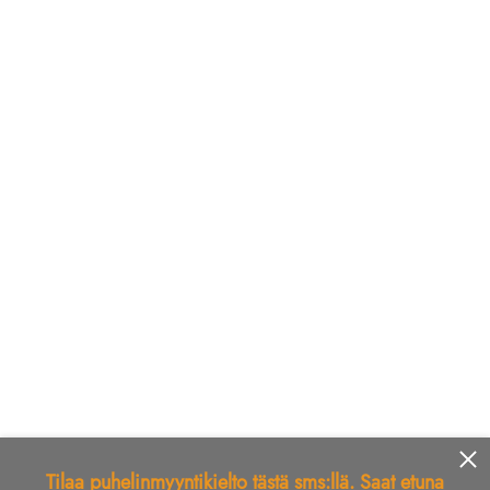
Tilaa puhelinmyyntikielto tästä sms:llä. Saat etuna