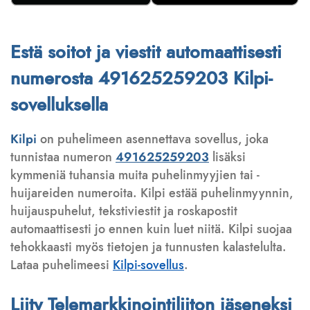
Estä soitot ja viestit automaattisesti
numerosta 491625259203 Kilpi-
sovelluksella
Kilpi
on puhelimeen asennettava sovellus, joka
tunnistaa numeron
491625259203
lisäksi
kymmeniä tuhansia muita puhelinmyyjien tai -
huijareiden numeroita. Kilpi estää puhelinmyynnin,
huijauspuhelut, tekstiviestit ja roskapostit
automaattisesti jo ennen kuin luet niitä. Kilpi suojaa
tehokkaasti myös tietojen ja tunnusten kalastelulta.
Lataa puhelimeesi
Kilpi-sovellus
.
Liity Telemarkkinointiliiton jäseneksi