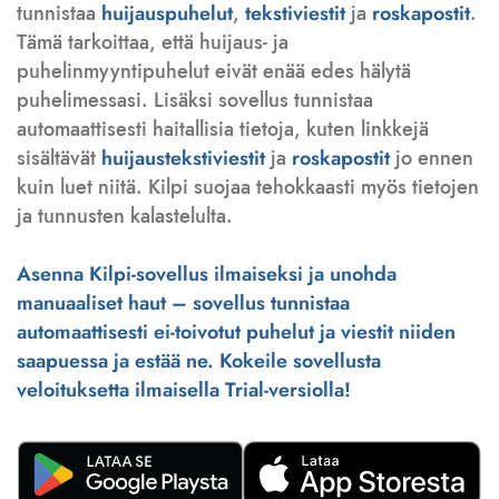
tunnistaa
huijauspuhelut
,
tekstiviestit
ja
roskapostit
.
Tämä tarkoittaa, että huijaus- ja
puhelinmyyntipuhelut eivät enää edes hälytä
puhelimessasi. Lisäksi sovellus tunnistaa
automaattisesti haitallisia tietoja, kuten linkkejä
sisältävät
huijaustekstiviestit
ja
roskapostit
jo ennen
kuin luet niitä. Kilpi suojaa tehokkaasti myös tietojen
ja tunnusten kalastelulta.
Asenna Kilpi-sovellus ilmaiseksi ja unohda
manuaaliset haut – sovellus tunnistaa
automaattisesti ei-toivotut puhelut ja viestit niiden
saapuessa ja estää ne. Kokeile sovellusta
veloituksetta ilmaisella Trial-versiolla!