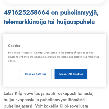
491625258664 on puhelinmyyjä,
telemarkkinoija tai huijauspuhelu
Puhelinnumero
491625258664
löytyy
Telemarkkinointiliiton ja
Kilpi-sovelluksen
Cookies
tietokannasta, joka kattaa satoja tuhansia
By clicking “Accept All Cookies”, you agree to the storing of cookies on your
puhelinmyyjien
ja
telemarkkinoijien numeroita.
device to enhance site navigation, analyze site usage, and assist in our marketing
efforts.
Lisäksi tunnistamme automaattisesti, jos kyseessä on
puhelinhuijarin numero
,
sähköpostiosoite
tai
huijausviesti
. Tietokantaamme päivitetään jatkuvasti,
Cookies Settings
Accept All Cookies
mikä varmistaa ajantasaisen suojan.
Lataa Kilpi-sovellus ja nauti roskapostittomasta,
huijausvapaasta ja puhelinmyynnittömästä
puhelinajastasi. Voit kokeilla Kilpi-sovellusta