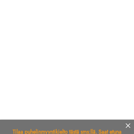
Tilaa puhelinmyyntikielto tästä sms:llä. Saat etuna