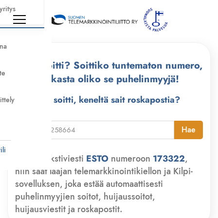
yritys
nna
Kuka soitti? Soittiko tuntematon numero,
te
tarkasta oliko se puhelinmyyjä!
Kuka soitti, keneltä sait roskapostia?
ittely
i
Hae
li
Lähetä tekstiviesti
ESTO
numeroon
173322
,
niin saat laajan telemarkkinointikiellon ja Kilpi-
sovelluksen, joka estää automaattisesti
puhelinmyyjien soitot, huijaussoitot,
huijausviestit ja roskapostit.