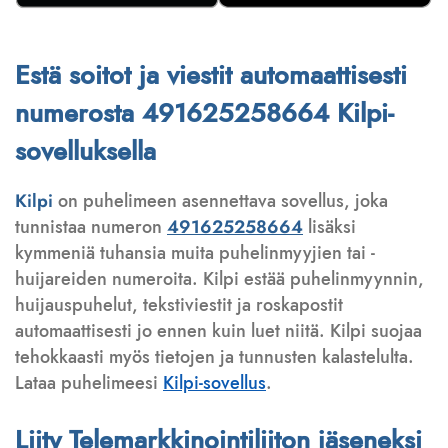
Estä soitot ja viestit automaattisesti
numerosta 491625258664 Kilpi-
sovelluksella
Kilpi
on puhelimeen asennettava sovellus, joka
tunnistaa numeron
491625258664
lisäksi
kymmeniä tuhansia muita puhelinmyyjien tai -
huijareiden numeroita. Kilpi estää puhelinmyynnin,
huijauspuhelut, tekstiviestit ja roskapostit
automaattisesti jo ennen kuin luet niitä. Kilpi suojaa
tehokkaasti myös tietojen ja tunnusten kalastelulta.
Lataa puhelimeesi
Kilpi-sovellus
.
Liity Telemarkkinointiliiton jäseneksi