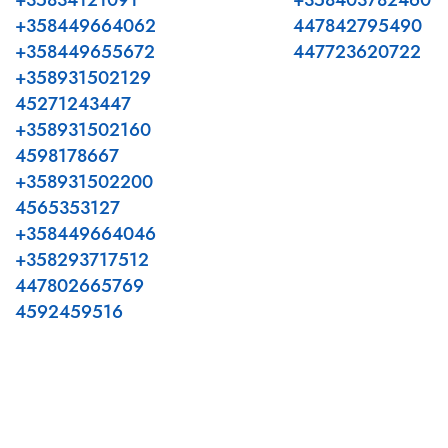
+35834121091
+358403782460
+358449664062
447842795490
+358449655672
447723620722
+358931502129
45271243447
+358931502160
4598178667
+358931502200
4565353127
+358449664046
+358293717512
447802665769
4592459516