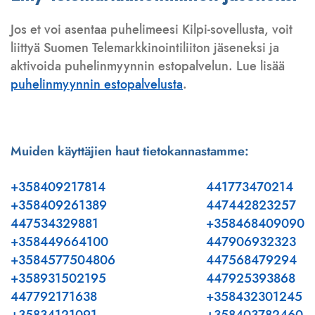
Jos et voi asentaa puhelimeesi Kilpi-sovellusta, voit
liittyä Suomen Telemarkkinointiliiton jäseneksi ja
aktivoida puhelinmyynnin estopalvelun. Lue lisää
puhelinmyynnin estopalvelusta
.
Muiden käyttäjien haut tietokannastamme:
+358409217814
441773470214
+358409261389
447442823257
447534329881
+358468409090
+358449664100
447906932323
+3584577504806
447568479294
+358931502195
447925393868
447792171638
+358432301245