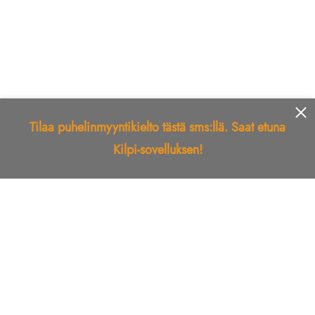
Tilaa puhelinmyyntikielto tästä sms:llä. Saat etuna
Kilpi-sovelluksen!
Etusivu
Kilpi-sovellus
Telemarkkinointikielto
Roskapostikielto
Luotettu yritys
Kuka soitti?
Ilmianna
Palaute
Liiton Esittely
Tuki
Yhteystiedot