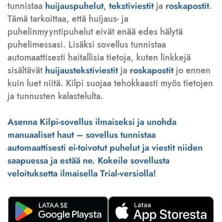
tunnistaa
huijauspuhelut
,
tekstiviestit
ja
roskapostit
.
Tämä tarkoittaa, että huijaus- ja
puhelinmyyntipuhelut eivät enää edes hälytä
puhelimessasi. Lisäksi sovellus tunnistaa
automaattisesti haitallisia tietoja, kuten linkkejä
sisältävät
huijaustekstiviestit
ja
roskapostit
jo ennen
kuin luet niitä. Kilpi suojaa tehokkaasti myös tietojen
ja tunnusten kalastelulta.
Asenna Kilpi-sovellus ilmaiseksi ja unohda
manuaaliset haut – sovellus tunnistaa
automaattisesti ei-toivotut puhelut ja viestit niiden
saapuessa ja estää ne. Kokeile sovellusta
veloituksetta ilmaisella Trial-versiolla!