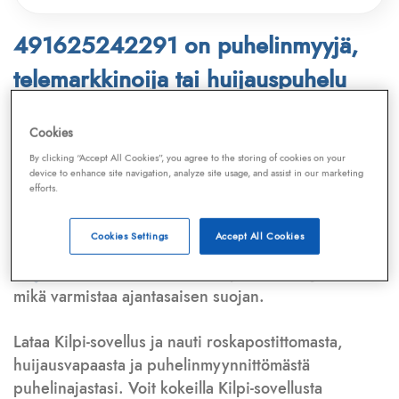
491625242291 on puhelinmyyjä,
telemarkkinoija tai huijauspuhelu
Puhelinnumero
491625242291
löytyy
Cookies
Telemarkkinointiliiton ja
Kilpi-sovelluksen
By clicking “Accept All Cookies”, you agree to the storing of cookies on your
device to enhance site navigation, analyze site usage, and assist in our marketing
tietokannasta, joka kattaa satoja tuhansia
efforts.
puhelinmyyjien
ja
telemarkkinoijien numeroita.
Lisäksi tunnistamme automaattisesti, jos kyseessä on
Cookies Settings
Accept All Cookies
puhelinhuijarin numero
,
sähköpostiosoite
tai
huijausviesti
. Tietokantaamme päivitetään jatkuvasti,
mikä varmistaa ajantasaisen suojan.
Lataa Kilpi-sovellus ja nauti roskapostittomasta,
huijausvapaasta ja puhelinmyynnittömästä
puhelinajastasi. Voit kokeilla Kilpi-sovellusta