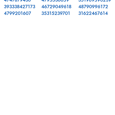
4747879430
4795536659
351969590239
393338427173
46729049618
48790996172
4799201607
35315239701
31622467614