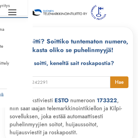
yritys
nna
Kuka soitti? Soittiko tuntematon numero,
te
tarkasta oliko se puhelinmyyjä!
Kuka soitti, keneltä sait roskapostia?
ittely
i
Hae
li
Lähetä tekstiviesti
ESTO
numeroon
173322
,
niin saat laajan telemarkkinointikiellon ja Kilpi-
sovelluksen, joka estää automaattisesti
puhelinmyyjien soitot, huijaussoitot,
huijausviestit ja roskapostit.