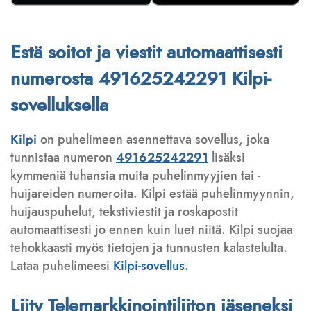
Estä soitot ja viestit automaattisesti
numerosta 491625242291 Kilpi-
sovelluksella
Kilpi
on puhelimeen asennettava sovellus, joka
tunnistaa numeron
491625242291
lisäksi
kymmeniä tuhansia muita puhelinmyyjien tai -
huijareiden numeroita. Kilpi estää puhelinmyynnin,
huijauspuhelut, tekstiviestit ja roskapostit
automaattisesti jo ennen kuin luet niitä. Kilpi suojaa
tehokkaasti myös tietojen ja tunnusten kalastelulta.
Lataa puhelimeesi
Kilpi-sovellus
.
Liity Telemarkkinointiliiton jäseneksi