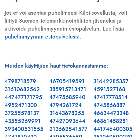
Jos et voi asentaa puhelimeesi Kilpi-sovellusta, voit
liittyä Suomen Telemarkkinointiliiton jäseneksi ja
aktivoida puhelinmyynnin estopalvelun. Lue lisää
puhelinmyynnin estopalvelusta
.
Muiden käyttäjien haut tietokannastamme:
4798718579
46705419591
31642285357
31610682562
385915713471
4591527168
447477171795
47475685940
47417778514
4952471300
4794261724
4745866887
37255578137
31643678255
46634473348
43555269991
47427093644
46861458281
393400531555
213662541577
441746400305