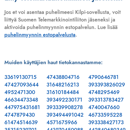
Jos et voi asentaa puhelimeesi Kilpi-sovellusta, voit
liittyä Suomen Telemarkkinointiliiton jäseneksi ja
aktivoida puhelinmyynnin estopalvelun. Lue lisää
puhelinmyynnin estopalvelusta
.
Muiden käyttäjien haut tietokannastamme:
33619130715
47438804716
4790646781
47427093644
31648216213
393393826029
4952471300
31610184484
4748295469
46634473348
393492230171
393313783427
447975431681
393339908278
4740047660
4747879430
393494491042
46733595228
61474514639
4571675966
393338427173