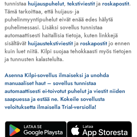
tunnistaa
huijauspuhelut
,
tekstiviestit
ja
roskapostit
.
Tämä tarkoittaa, että huijaus- ja
puhelinmyyntipuhelut eivät enää edes hälytä
puhelimessasi. Lisäksi sovellus tunnistaa
automaattisesti haitallisia tietoja, kuten linkkejä
sisältävät
huijaustekstiviestit
ja
roskapostit
jo ennen
kuin luet niitä. Kilpi suojaa tehokkaasti myös tietojen
ja tunnusten kalastelulta.
Asenna Kilpi-sovellus ilmaiseksi ja unohda
manuaaliset haut – sovellus tunnistaa
automaattisesti ei-toivotut puhelut ja viestit niiden
saapuessa ja estää ne. Kokeile sovellusta
veloituksetta ilmaisella Trial-versiolla!