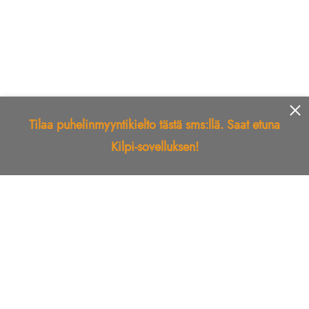
Tilaa puhelinmyyntikielto tästä sms:llä. Saat etuna
Kilpi-sovelluksen!
Etusivu
Kilpi-sovellus
Telemarkkinointikielto
Roskapostikielto
Luotettu yritys
Kuka soitti?
Ilmianna
Palaute
Liiton Esittely
Tuki
Yhteystiedot