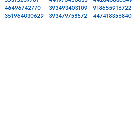
35315239701
441970450088
442840680349
46496742770
393493403109
918655916722
351964030629
393479758572
447418356840