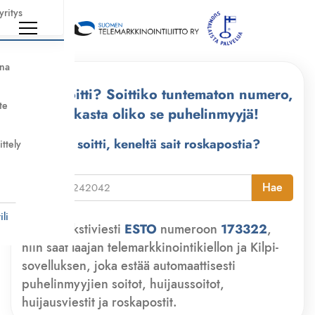
yritys
nna
Kuka soitti? Soittiko tuntematon numero,
te
tarkasta oliko se puhelinmyyjä!
Kuka soitti, keneltä sait roskapostia?
ittely
i
Hae
li
Lähetä tekstiviesti
ESTO
numeroon
173322
,
niin saat laajan telemarkkinointikiellon ja Kilpi-
sovelluksen, joka estää automaattisesti
puhelinmyyjien soitot, huijaussoitot,
huijausviestit ja roskapostit.