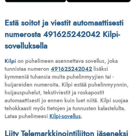
Estä soitot ja viestit automaattisesti
numerosta 491625242042 Kilpi-
sovelluksella
Kilpi
on puhelimeen asennettava sovellus, joka
tunnistaa numeron
491625242042
lisäksi
kymmeniä tuhansia muita puhelinmyyjien tai -
huijareiden numeroita. Kilpi estää puhelinmyynnin,
huijauspuhelut, tekstiviestit ja roskapostit
automaattisesti jo ennen kuin luet niitä. Kilpi suojaa
tehokkaasti myös tietojen ja tunnusten kalastelulta.
Lataa puhelimeesi
Kilpi-sovellus
.
Liity Telemarkkinointiliiton jäseneksi