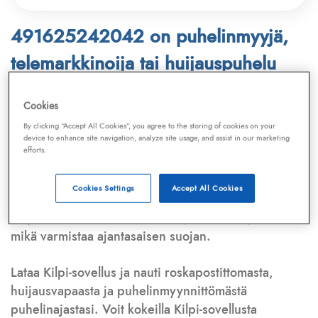
491625242042 on puhelinmyyjä,
telemarkkinoija tai huijauspuhelu
Puhelinnumero
491625242042
löytyy
Cookies
Telemarkkinointiliiton ja
Kilpi-sovelluksen
By clicking “Accept All Cookies”, you agree to the storing of cookies on your
device to enhance site navigation, analyze site usage, and assist in our marketing
tietokannasta, joka kattaa satoja tuhansia
efforts.
puhelinmyyjien
ja
telemarkkinoijien numeroita.
Lisäksi tunnistamme automaattisesti, jos kyseessä on
Cookies Settings
Accept All Cookies
puhelinhuijarin numero
,
sähköpostiosoite
tai
huijausviesti
. Tietokantaamme päivitetään jatkuvasti,
mikä varmistaa ajantasaisen suojan.
Lataa Kilpi-sovellus ja nauti roskapostittomasta,
huijausvapaasta ja puhelinmyynnittömästä
puhelinajastasi. Voit kokeilla Kilpi-sovellusta