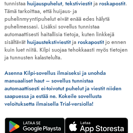
tunnistaa
huijauspuhelut
,
tekstiviestit
ja
roskapostit
.
Tämä tarkoittaa, että huijaus- ja
puhelinmyyntipuhelut eivät enää edes hälytä
puhelimessasi. Lisäksi sovellus tunnistaa
automaattisesti haitallisia tietoja, kuten linkkejä
sisältävät
huijaustekstiviestit
ja
roskapostit
jo ennen
kuin luet niitä. Kilpi suojaa tehokkaasti myös tietojen
ja tunnusten kalastelulta.
Asenna Kilpi-sovellus ilmaiseksi ja unohda
manuaaliset haut – sovellus tunnistaa
automaattisesti ei-toivotut puhelut ja viestit niiden
saapuessa ja estää ne. Kokeile sovellusta
veloituksetta ilmaisella Trial-versiolla!