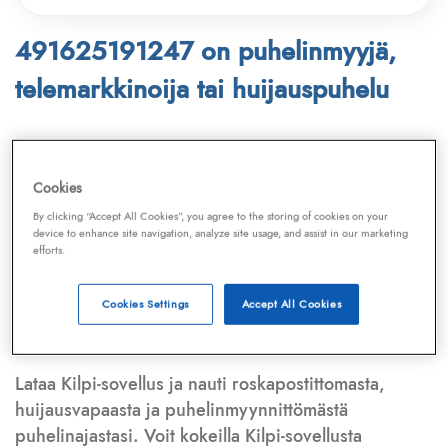
491625191247 on puhelinmyyjä,
telemarkkinoija tai huijauspuhelu
Puhelinnumero
491625191247
löytyy
Telemarkkinointiliiton ja
Kilpi-sovelluksen
Cookies
tietokannasta, joka kattaa satoja tuhansia
By clicking “Accept All Cookies”, you agree to the storing of cookies on your
puhelinmyyjien
ja
telemarkkinoijien numeroita.
device to enhance site navigation, analyze site usage, and assist in our marketing
efforts.
Lisäksi tunnistamme automaattisesti, jos kyseessä on
puhelinhuijarin numero
,
sähköpostiosoite
tai
huijausviesti
. Tietokantaamme päivitetään jatkuvasti,
Cookies Settings
Accept All Cookies
mikä varmistaa ajantasaisen suojan.
Lataa Kilpi-sovellus ja nauti roskapostittomasta,
huijausvapaasta ja puhelinmyynnittömästä
puhelinajastasi. Voit kokeilla Kilpi-sovellusta