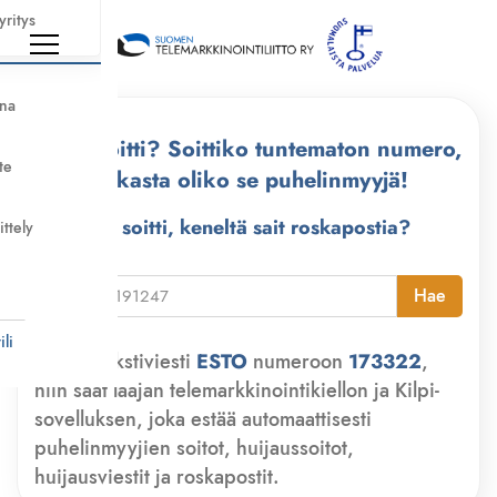
yritys
nna
Kuka soitti? Soittiko tuntematon numero,
te
tarkasta oliko se puhelinmyyjä!
Kuka soitti, keneltä sait roskapostia?
ittely
i
Hae
li
Lähetä tekstiviesti
ESTO
numeroon
173322
,
niin saat laajan telemarkkinointikiellon ja Kilpi-
sovelluksen, joka estää automaattisesti
puhelinmyyjien soitot, huijaussoitot,
huijausviestit ja roskapostit.