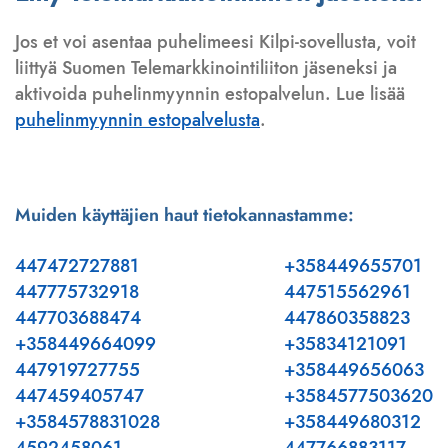
Jos et voi asentaa puhelimeesi Kilpi-sovellusta, voit
liittyä Suomen Telemarkkinointiliiton jäseneksi ja
aktivoida puhelinmyynnin estopalvelun. Lue lisää
puhelinmyynnin estopalvelusta
.
Muiden käyttäjien haut tietokannastamme:
447472727881
+358449655701
447775732918
447515562961
447703688474
447860358823
+358449664099
+35834121091
447919727755
+358449656063
447459405747
+3584577503620
+3584578831028
+358449680312