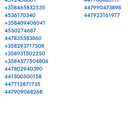
4592458061
447766883117
+358465832535
447990473898
4536170340
447923161977
+358409406041
4550274687
447835583860
+358293717508
+358931502250
+3584577504806
447802940390
441300500158
447712871735
447909068268