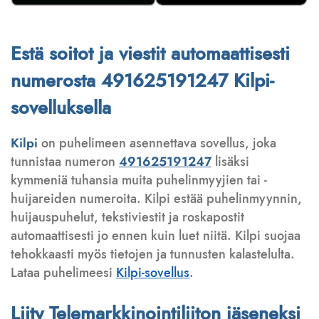
Estä soitot ja viestit automaattisesti
numerosta 491625191247 Kilpi-
sovelluksella
Kilpi
on puhelimeen asennettava sovellus, joka
tunnistaa numeron
491625191247
lisäksi
kymmeniä tuhansia muita puhelinmyyjien tai -
huijareiden numeroita. Kilpi estää puhelinmyynnin,
huijauspuhelut, tekstiviestit ja roskapostit
automaattisesti jo ennen kuin luet niitä. Kilpi suojaa
tehokkaasti myös tietojen ja tunnusten kalastelulta.
Lataa puhelimeesi
Kilpi-sovellus
.
Liity Telemarkkinointiliiton jäseneksi