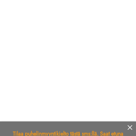
Tilaa puhelinmyyntikielto tästä sms:llä. Saat etuna