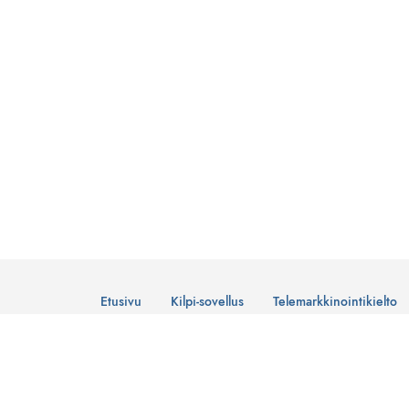
Etusivu
Kilpi-sovellus
Telemarkkinointikielto
© Suomen Telemarkkinointiliitto Ry
Tietosuojaseloste
Lataa Kilpi-sovellus