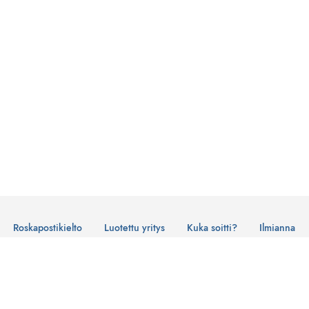
Roskapostikielto
Luotettu yritys
Kuka soitti?
Ilmianna
Käyttöehdot