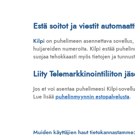
Estä soitot ja viestit automa
Kilpi
on puhelimeen asennettava sovellus,
huijareiden numeroita. Kilpi estää puhelinmy
suojaa tehokkaasti myös tietojen ja tunnus
Liity Telemarkkinointiliiton jä
Jos et voi asentaa puhelimeesi Kilpi-sovell
Lue lisää
puhelinmyynnin estopalvelusta
.
Muiden käyttäjien haut tietokannastamme