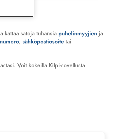
a kattaa satoja tuhansia
puhelinmyyjien
ja
n numero
,
sähköpostiosoite
tai
tasi. Voit kokeilla Kilpi-sovellusta