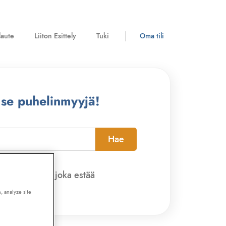
laute
Liiton Esittely
Tuki
Oma tili
 se puhelinmyyjä!
Hae
pi-sovelluksen, joka estää
, analyze site