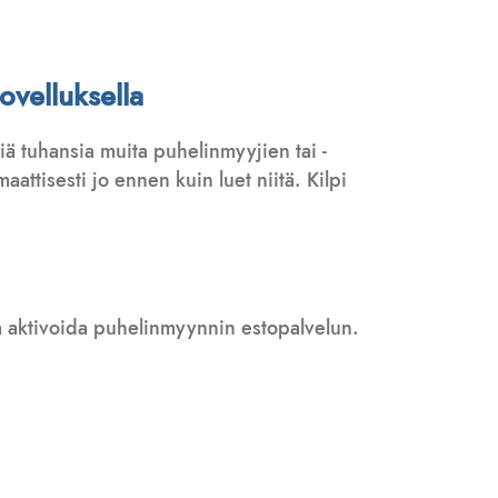
ovelluksella
ä tuhansia muita puhelinmyyjien tai -
attisesti jo ennen kuin luet niitä. Kilpi
 ja aktivoida puhelinmyynnin estopalvelun.