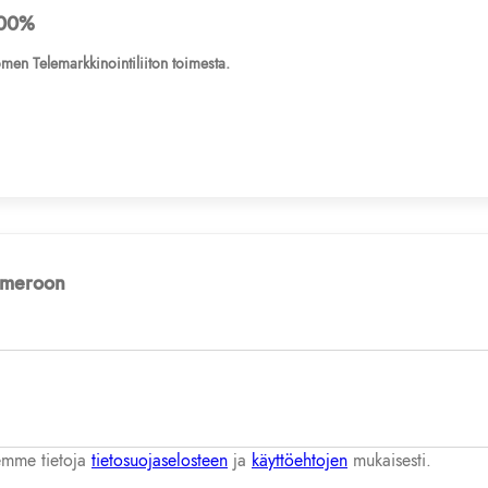
00%
men Telemarkkinointiliiton toimesta.
numeroon
lemme tietoja
tietosuojaselosteen
ja
käyttöehtojen
mukaisesti.