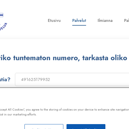
Etusivu
Palvelut
Ilmianna
Pa
ttiko tuntematon numero, tarkasta oliko
stia?
on
173322
, niin saat laajan telemarkkinointikiellon ja Kil
ot, huijaussoitot, huijausviestit ja roskapostit.
Accept All Cookies”, you agree to the storing of cookies on your device to enhance site navigation
ist in our marketing efforts.