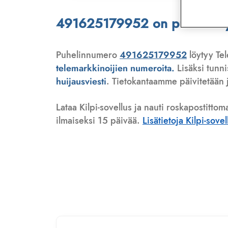
491625179952 on puhelinmyyj
Puhelinnumero
491625179952
löytyy Tel
telemarkkinoijien numeroita.
Lisäksi tunn
huijausviesti
. Tietokantaamme päivitetään j
Lataa Kilpi-sovellus ja nauti roskapostittom
ilmaiseksi 15 päivää.
Lisätietoja Kilpi-sove