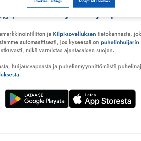
Cookies Settings
Accept All Cookies
ä, telemarkkinoija tai huijauspuhelu
emarkkinointiliiton ja
Kilpi-sovelluksen
tietokannasta, jok
istamme automaattisesti, jos kyseessä on
puhelinhuijari
atkuvasti, mikä varmistaa ajantasaisen suojan.
asta, huijausvapaasta ja puhelinmyynnittömästä puhelinajas
lluksesta
.