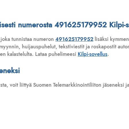
attisesti numerosta 491625179952 Kilpi-s
 joka tunnistaa numeron
491625179952
lisäksi kymmeni
ynnin, huijauspuhelut, tekstiviestit ja roskapostit automa
ten kalastelulta. Lataa puhelimeesi
Kilpi-sovellus
.
seneksi
usta, voit liittyä Suomen Telemarkkinointiliiton jäseneksi
: