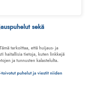
ijauspuhelut sekä
 Tämä tarkoittaa, että huijaus- ja
haitallisia tietoja, kuten linkkejä
tojen ja tunnusten kalastelulta.
toivotut puhelut ja viestit niiden