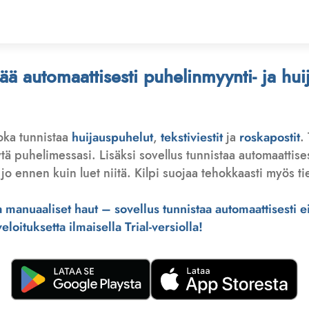
stää automaattisesti puhelinmyynti- ja hu
joka tunnistaa
huijauspuhelut
,
tekstiviestit
ja
roskapostit
.
 puhelimessasi. Lisäksi sovellus tunnistaa automaattisesti 
jo ennen kuin luet niitä. Kilpi suojaa tehokkaasti myös tie
manuaaliset haut – sovellus tunnistaa automaattisesti ei-
loituksetta ilmaisella Trial-versiolla!