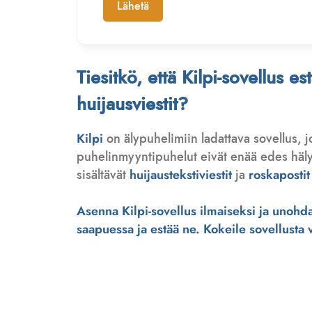
Lähetä
Tiesitkö, että Kilpi-sovellus e
huijausviestit?
Kilpi
on älypuhelimiin ladattava sovellus, 
puhelinmyyntipuhelut eivät enää edes hälytä
sisältävät
huijaustekstiviestit
ja
roskapostit
Asenna Kilpi-sovellus ilmaiseksi ja unohda 
saapuessa ja estää ne. Kokeile sovellusta ve