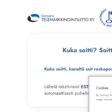
Kuka soitti? Soi
Kuka soitti, keneltä sait roskapo
Lähetä tekstiviesti
ESTO
numero
Cookies
automaattisesti puhelinmyyjien soit
By clicking “
usage, and ass