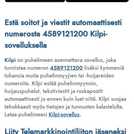
Estä soitot ja viestit automaattisesti
numerosta 4589121200 Kilpi-
sovelluksella
Kilpi
on puhelimeen asennettava sovellus, joka
tunnistaa numeron
4589121200
lisäksi kymmeniä
tuhansia muita puhelinmyyjien tai -huijareiden
numeroita. Kilpi estää puhelinmyynnin,
huijauspuhelut, tekstiviestit ja roskapostit
automaattisesti jo ennen kuin luet niitä. Kilpi suojaa
tehokkaasti myös tietojen ja tunnusten kalastelulta.
Lataa puhelimeesi
Kilpi-sovellus
.
Liity Telemarkkinointiliiton jäseneksi