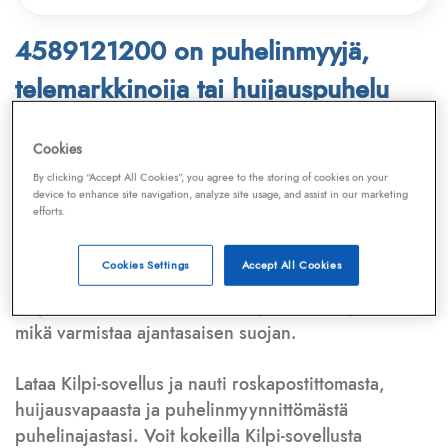
4589121200 on puhelinmyyjä,
telemarkkinoija tai huijauspuhelu
Puhelinnumero
4589121200
löytyy
Cookies
Telemarkkinointiliiton ja
Kilpi-sovelluksen
By clicking “Accept All Cookies”, you agree to the storing of cookies on your
device to enhance site navigation, analyze site usage, and assist in our marketing
tietokannasta, joka kattaa satoja tuhansia
efforts.
puhelinmyyjien
ja
telemarkkinoijien numeroita.
Lisäksi tunnistamme automaattisesti, jos kyseessä on
Cookies Settings
Accept All Cookies
puhelinhuijarin numero
,
sähköpostiosoite
tai
huijausviesti
. Tietokantaamme päivitetään jatkuvasti,
mikä varmistaa ajantasaisen suojan.
Lataa Kilpi-sovellus ja nauti roskapostittomasta,
huijausvapaasta ja puhelinmyynnittömästä
puhelinajastasi. Voit kokeilla Kilpi-sovellusta