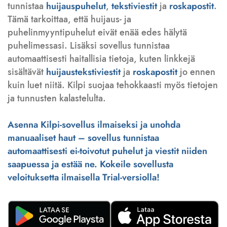
tunnistaa
huijauspuhelut
,
tekstiviestit
ja
roskapostit
.
Tämä tarkoittaa, että huijaus- ja
puhelinmyyntipuhelut eivät enää edes hälytä
puhelimessasi. Lisäksi sovellus tunnistaa
automaattisesti haitallisia tietoja, kuten linkkejä
sisältävät
huijaustekstiviestit
ja
roskapostit
jo ennen
kuin luet niitä. Kilpi suojaa tehokkaasti myös tietojen
ja tunnusten kalastelulta.
Asenna Kilpi-sovellus ilmaiseksi ja unohda
manuaaliset haut – sovellus tunnistaa
automaattisesti ei-toivotut puhelut ja viestit niiden
saapuessa ja estää ne. Kokeile sovellusta
veloituksetta ilmaisella Trial-versiolla!