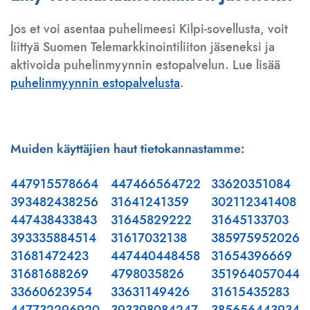
Jos et voi asentaa puhelimeesi Kilpi-sovellusta, voit
liittyä Suomen Telemarkkinointiliiton jäseneksi ja
aktivoida puhelinmyynnin estopalvelun. Lue lisää
puhelinmyynnin estopalvelusta
.
Muiden käyttäjien haut tietokannastamme:
447915578664
447466564722
33620351084
393482438256
31641241359
302112341408
447438433843
31645829222
31645133703
393335884514
31617032138
385975952026
31681472423
447440448458
31654396669
31681688269
4798035826
351964057044
33660623954
33631149426
31615435283