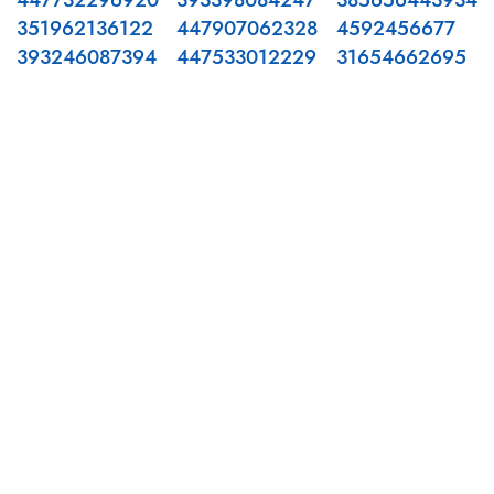
447732296920
393398084247
385656443934
351962136122
447907062328
4592456677
393246087394
447533012229
31654662695