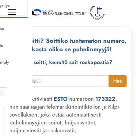
yritys
nna
Kuka soitti? Soittiko tuntematon numero,
te
tarkasta oliko se puhelinmyyjä!
Kuka soitti, keneltä sait roskapostia?
ittely
i
Hae
li
Lähetä tekstiviesti
ESTO
numeroon
173322
,
niin saat laajan telemarkkinointikiellon ja Kilpi-
sovelluksen, joka estää automaattisesti
puhelinmyyjien soitot, huijaussoitot,
huijausviestit ja roskapostit.