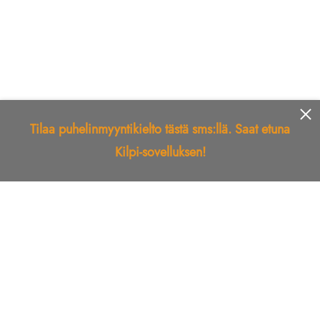
Tilaa puhelinmyyntikielto tästä sms:llä. Saat etuna
Kilpi-sovelluksen!
Etusivu
Kilpi-sovellus
Telemarkkinointikielto
Roskapostikielto
Luotettu yritys
Kuka soitti?
Ilmianna
Palaute
Liiton Esittely
Tuki
Yhteystiedot