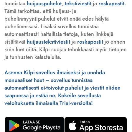
tunnistaa
huijauspuhelut
,
tekstiviestit
ja
roskapostit
.
Tämä tarkoittaa, että huijaus- ja
puhelinmyyntipuhelut eivät enää edes hälytä
puhelimessasi. Lisäksi sovellus tunnistaa
automaattisesti haitallisia tietoja, kuten linkkejä
sisältävät
huijaustekstiviestit
ja
roskapostit
jo ennen
kuin luet niitä. Kilpi suojaa tehokkaasti myös tietojen
ja tunnusten kalastelulta.
Asenna Kilpi-sovellus ilmaiseksi ja unohda
manuaaliset haut – sovellus tunnistaa
automaattisesti ei-toivotut puhelut ja viestit niiden
saapuessa ja estää ne. Kokeile sovellusta
veloituksetta ilmaisella Trial-versiolla!