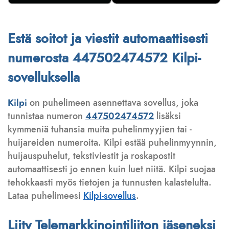
Estä soitot ja viestit automaattisesti
numerosta 447502474572 Kilpi-
sovelluksella
Kilpi
on puhelimeen asennettava sovellus, joka
tunnistaa numeron
447502474572
lisäksi
kymmeniä tuhansia muita puhelinmyyjien tai -
huijareiden numeroita. Kilpi estää puhelinmyynnin,
huijauspuhelut, tekstiviestit ja roskapostit
automaattisesti jo ennen kuin luet niitä. Kilpi suojaa
tehokkaasti myös tietojen ja tunnusten kalastelulta.
Lataa puhelimeesi
Kilpi-sovellus
.
Liity Telemarkkinointiliiton jäseneksi