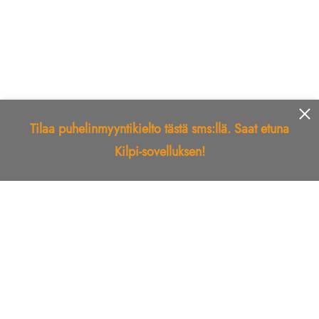
Tilaa puhelinmyyntikielto tästä sms:llä. Saat etuna
Kilpi-sovelluksen!
Etusivu
Kilpi-sovellus
Telemarkkinointikielto
Roskapostikielto
Luotettu yritys
Kuka soitti?
Ilmianna
Palaute
Liiton Esittely
Tuki
Yhteystiedot