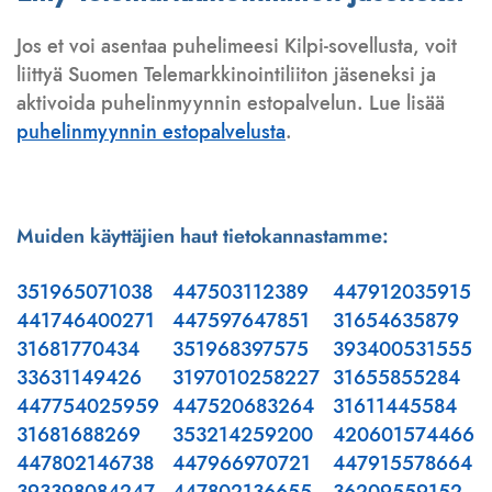
Jos et voi asentaa puhelimeesi Kilpi-sovellusta, voit
liittyä Suomen Telemarkkinointiliiton jäseneksi ja
aktivoida puhelinmyynnin estopalvelun. Lue lisää
puhelinmyynnin estopalvelusta
.
Muiden käyttäjien haut tietokannastamme:
351965071038
447503112389
447912035915
441746400271
447597647851
31654635879
31681770434
351968397575
393400531555
33631149426
3197010258227
31655855284
447754025959
447520683264
31611445584
31681688269
353214259200
420601574466
447802146738
447966970721
447915578664