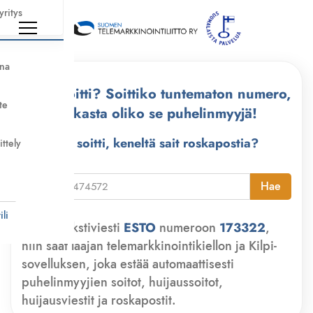
yritys
nna
Kuka soitti? Soittiko tuntematon numero,
te
tarkasta oliko se puhelinmyyjä!
Kuka soitti, keneltä sait roskapostia?
ittely
i
Hae
li
Lähetä tekstiviesti
ESTO
numeroon
173322
,
niin saat laajan telemarkkinointikiellon ja Kilpi-
sovelluksen, joka estää automaattisesti
puhelinmyyjien soitot, huijaussoitot,
huijausviestit ja roskapostit.