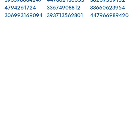
393398084247
447802136655
36209559152
4794261724
33674908812
33660623954
306993169094
393713562801
447966989420