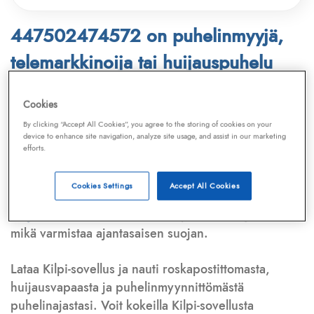
447502474572 on puhelinmyyjä,
telemarkkinoija tai huijauspuhelu
Puhelinnumero
447502474572
löytyy
Cookies
Telemarkkinointiliiton ja
Kilpi-sovelluksen
By clicking “Accept All Cookies”, you agree to the storing of cookies on your
device to enhance site navigation, analyze site usage, and assist in our marketing
tietokannasta, joka kattaa satoja tuhansia
efforts.
puhelinmyyjien
ja
telemarkkinoijien numeroita.
Lisäksi tunnistamme automaattisesti, jos kyseessä on
Cookies Settings
Accept All Cookies
puhelinhuijarin numero
,
sähköpostiosoite
tai
huijausviesti
. Tietokantaamme päivitetään jatkuvasti,
mikä varmistaa ajantasaisen suojan.
Lataa Kilpi-sovellus ja nauti roskapostittomasta,
huijausvapaasta ja puhelinmyynnittömästä
puhelinajastasi. Voit kokeilla Kilpi-sovellusta