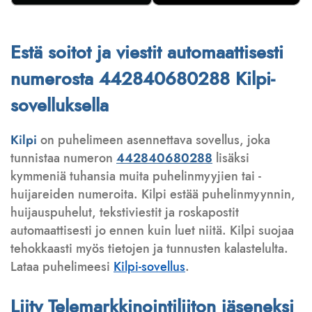
Estä soitot ja viestit automaattisesti
numerosta 442840680288 Kilpi-
sovelluksella
Kilpi
on puhelimeen asennettava sovellus, joka
tunnistaa numeron
442840680288
lisäksi
kymmeniä tuhansia muita puhelinmyyjien tai -
huijareiden numeroita. Kilpi estää puhelinmyynnin,
huijauspuhelut, tekstiviestit ja roskapostit
automaattisesti jo ennen kuin luet niitä. Kilpi suojaa
tehokkaasti myös tietojen ja tunnusten kalastelulta.
Lataa puhelimeesi
Kilpi-sovellus
.
Liity Telemarkkinointiliiton jäseneksi