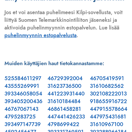
Jos et voi asentaa puhelimeesi Kilpi-sovellusta, voit
liittyä Suomen Telemarkkinointiliiton jäseneksi ja
aktivoida puhelinmyynnin estopalvelun. Lue lisää
puhelinmyynnin estopalvelusta
.
Muiden käyttäjien haut tietokannastamme:
525584611297
46729392004
46705419591
43555269991
31623736500
31610682562
393346058054
441223931440
302108222013
393405200436
31610184484
918655916722
46767067143
46861458281
447915578664
4795283725
447441426233
447975431681
393497147739
4798699422
31610967100