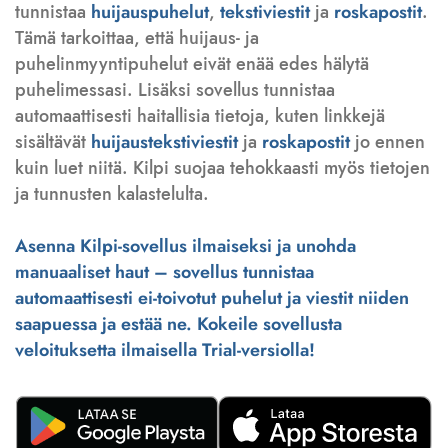
tunnistaa
huijauspuhelut
,
tekstiviestit
ja
roskapostit
.
Tämä tarkoittaa, että huijaus- ja
puhelinmyyntipuhelut eivät enää edes hälytä
puhelimessasi. Lisäksi sovellus tunnistaa
automaattisesti haitallisia tietoja, kuten linkkejä
sisältävät
huijaustekstiviestit
ja
roskapostit
jo ennen
kuin luet niitä. Kilpi suojaa tehokkaasti myös tietojen
ja tunnusten kalastelulta.
Asenna Kilpi-sovellus ilmaiseksi ja unohda
manuaaliset haut – sovellus tunnistaa
automaattisesti ei-toivotut puhelut ja viestit niiden
saapuessa ja estää ne. Kokeile sovellusta
veloituksetta ilmaisella Trial-versiolla!