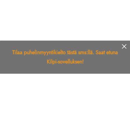
Tilaa puhelinmyyntikielto tästä sms:llä. Saat etuna
Kilpi-sovelluksen!
Etusivu
Kilpi-sovellus
Telemarkkinointikielto
Roskapostikielto
Luotettu yritys
Kuka soitti?
Ilmianna
Palaute
Liiton Esittely
Tuki
Yhteystiedot