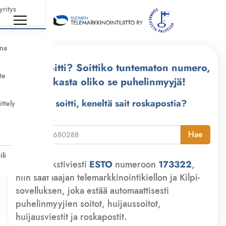
yritys
nna
Kuka soitti? Soittiko tuntematon numero,
te
tarkasta oliko se puhelinmyyjä!
Kuka soitti, keneltä sait roskapostia?
ittely
i
Hae
li
Lähetä tekstiviesti
ESTO
numeroon
173322
,
niin saat laajan telemarkkinointikiellon ja Kilpi-
sovelluksen, joka estää automaattisesti
puhelinmyyjien soitot, huijaussoitot,
huijausviestit ja roskapostit.