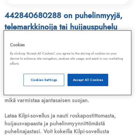
442840680288 on puhelinmyyjä,
telemarkkinoija tai huijauspuhelu
Puhelinnumero
442840680288
löytyy
Cookies
Telemarkkinointiliiton ja
Kilpi-sovelluksen
By clicking “Accept All Cookies”, you agree to the storing of cookies on your
device to enhance site navigation, analyze site usage, and assist in our marketing
tietokannasta, joka kattaa satoja tuhansia
efforts.
puhelinmyyjien
ja
telemarkkinoijien numeroita.
Lisäksi tunnistamme automaattisesti, jos kyseessä on
Cookies Settings
Accept All Cookies
puhelinhuijarin numero
,
sähköpostiosoite
tai
huijausviesti
. Tietokantaamme päivitetään jatkuvasti,
mikä varmistaa ajantasaisen suojan.
Lataa Kilpi-sovellus ja nauti roskapostittomasta,
huijausvapaasta ja puhelinmyynnittömästä
puhelinajastasi. Voit kokeilla Kilpi-sovellusta