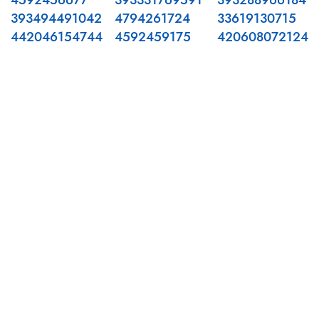
4592456677
393331769591
393288966184
393494491042
4794261724
33619130715
442046154744
4592459175
420608072124