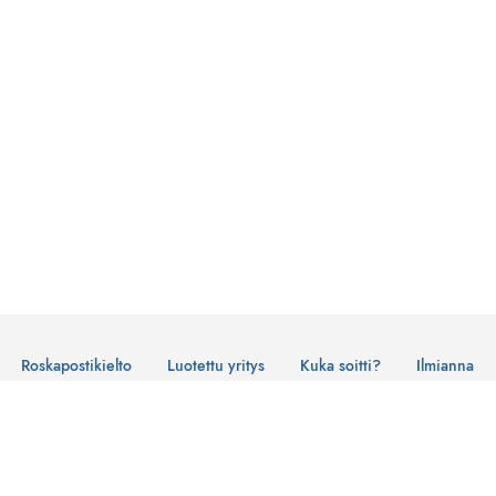
Roskapostikielto
Luotettu yritys
Kuka soitti?
Ilmianna
Käyttöehdot