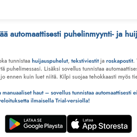
stää automaattisesti puhelinmyynti- ja hu
joka tunnistaa
huijauspuhelut
,
tekstiviestit
ja
roskapostit
.
 puhelimessasi. Lisäksi sovellus tunnistaa automaattisesti 
jo ennen kuin luet niitä. Kilpi suojaa tehokkaasti myös tie
manuaaliset haut – sovellus tunnistaa automaattisesti ei-
loituksetta ilmaisella Trial-versiolla!