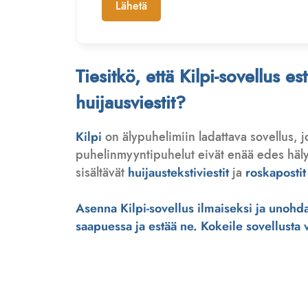
Lähetä
Tiesitkö, että Kilpi-sovellus e
huijausviestit?
Kilpi
on älypuhelimiin ladattava sovellus, 
puhelinmyyntipuhelut eivät enää edes hälytä
sisältävät
huijaustekstiviestit
ja
roskapostit
Asenna Kilpi-sovellus ilmaiseksi ja unohda 
saapuessa ja estää ne. Kokeile sovellusta ve