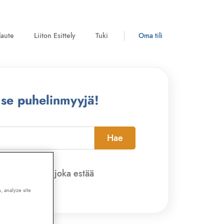
laute
Liiton Esittely
Tuki
Oma tili
 se puhelinmyyjä!
Hae
pi-sovelluksen, joka estää
, analyze site