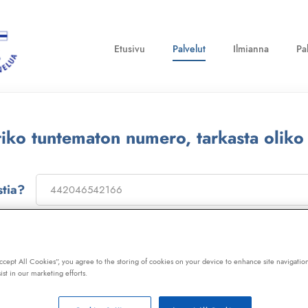
Etusivu
Palvelut
Ilmianna
Pa
ttiko tuntematon numero, tarkasta oliko
stia?
on
173322
, niin saat laajan telemarkkinointikiellon ja Kil
ot, huijaussoitot, huijausviestit ja roskapostit.
Accept All Cookies”, you agree to the storing of cookies on your device to enhance site navigation
ist in our marketing efforts.