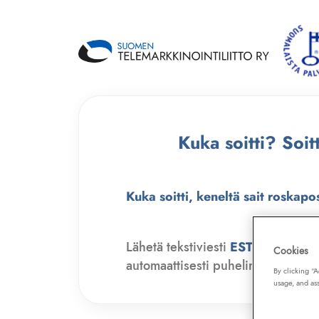
Kuka soitti? Soi
Kuka soitti, keneltä sait roskapo
Lähetä tekstiviesti
ESTO
numero
Cookies
automaattisesti puhelinmyyjien soit
By clicking “
usage, and ass