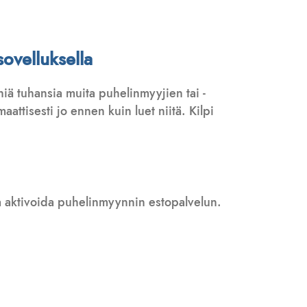
ovelluksella
iä tuhansia muita puhelinmyyjien tai -
attisesti jo ennen kuin luet niitä. Kilpi
 ja aktivoida puhelinmyynnin estopalvelun.