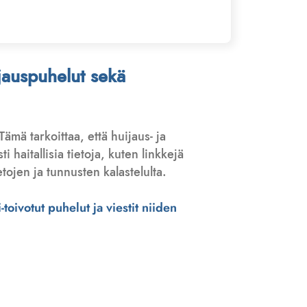
ijauspuhelut sekä
 Tämä tarkoittaa, että huijaus- ja
haitallisia tietoja, kuten linkkejä
tojen ja tunnusten kalastelulta.
toivotut puhelut ja viestit niiden