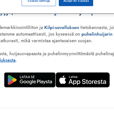
Cookies Settings
Accept All Cookies
ä, telemarkkinoija tai huijauspuhelu
lemarkkinointiliiton ja
Kilpi-sovelluksen
tietokannasta, jo
istamme automaattisesti, jos kyseessä on
puhelinhuijari
atkuvasti, mikä varmistaa ajantasaisen suojan.
asta, huijausvapaasta ja puhelinmyynnittömästä puhelinajas
lluksesta
.