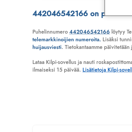
442046542166 on puhelinmyyj
Puhelinnumero
442046542166
löytyy Te
telemarkkinoijien numeroita.
Lisäksi tunn
huijausviesti
. Tietokantaamme päivitetään j
Lataa Kilpi-sovellus ja nauti roskapostittom
ilmaiseksi 15 päivää.
Lisätietoja Kilpi-sove