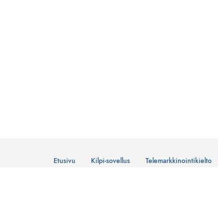
Etusivu
Kilpi-sovellus
Telemarkkinointikielto
© Suomen Telemarkkinointiliitto Ry
Tietosuojaseloste
Lataa Kilpi-sovellus