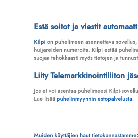
Estä soitot ja viestit automa
Kilpi
on puhelimeen asennettava sovellus,
huijareiden numeroita. Kilpi estää puhelinmy
suojaa tehokkaasti myös tietojen ja tunnus
Liity Telemarkkinointiliiton jä
Jos et voi asentaa puhelimeesi Kilpi-sovell
Lue lisää
puhelinmyynnin estopalvelusta
.
Muiden käyttäjien haut tietokannastamme