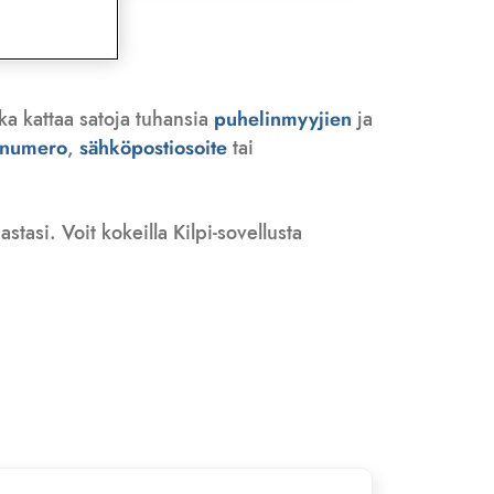
ka kattaa satoja tuhansia
puhelinmyyjien
ja
n numero
,
sähköpostiosoite
tai
tasi. Voit kokeilla Kilpi-sovellusta