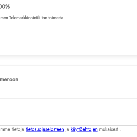
00%
men Telemarkkinointiliiton toimesta.
numeroon
lemme tietoja
tietosuojaselosteen
ja
käyttöehtojen
mukaisesti.