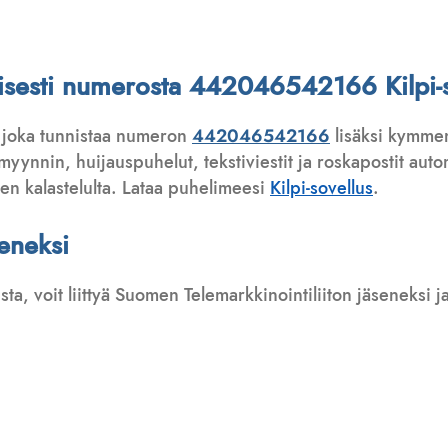
attisesti numerosta 442046542166 Kilpi-s
 joka tunnistaa numeron
442046542166
lisäksi kymmen
ynnin, huijauspuhelut, tekstiviestit ja roskapostit automa
ten kalastelulta. Lataa puhelimeesi
Kilpi-sovellus
.
seneksi
usta, voit liittyä Suomen Telemarkkinointiliiton jäseneksi
: