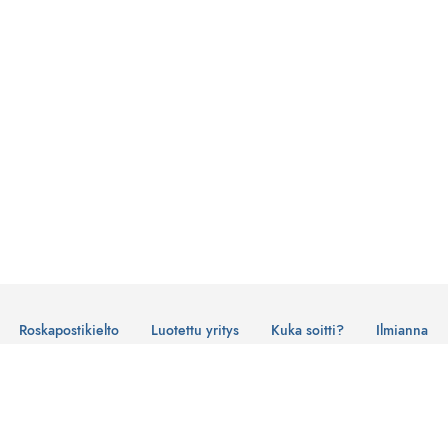
Roskapostikielto
Luotettu yritys
Kuka soitti?
Ilmianna
Käyttöehdot