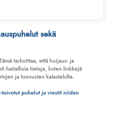
ijauspuhelut sekä
 Tämä tarkoittaa, että huijaus- ja
haitallisia tietoja, kuten linkkejä
tojen ja tunnusten kalastelulta.
toivotut puhelut ja viestit niiden