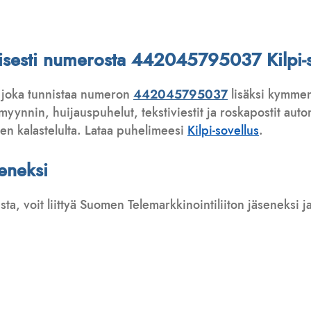
attisesti numerosta 442045795037 Kilpi-s
 joka tunnistaa numeron
442045795037
lisäksi kymmen
ynnin, huijauspuhelut, tekstiviestit ja roskapostit automa
ten kalastelulta. Lataa puhelimeesi
Kilpi-sovellus
.
seneksi
usta, voit liittyä Suomen Telemarkkinointiliiton jäseneksi
: