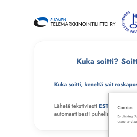
Kuka soitti? Soi
Kuka soitti, keneltä sait roskapo
Lähetä tekstiviesti
ESTO
numero
Cookies
automaattisesti puhelinmyyjien soit
By clicking “
usage, and ass