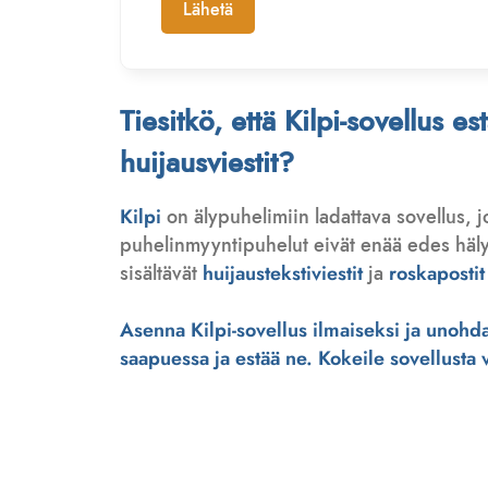
Lähetä
Tiesitkö, että Kilpi-sovellus e
huijausviestit?
Kilpi
on älypuhelimiin ladattava sovellus, 
puhelinmyyntipuhelut eivät enää edes hälytä
sisältävät
huijaustekstiviestit
ja
roskapostit
Asenna Kilpi-sovellus ilmaiseksi ja unohda 
saapuessa ja estää ne. Kokeile sovellusta ve