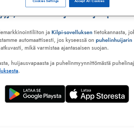
Cookies Settings
Accept All Cookies
ä, telemarkkinoija tai huijauspuhelu
lemarkkinointiliiton ja
Kilpi-sovelluksen
tietokannasta, jo
istamme automaattisesti, jos kyseessä on
puhelinhuijari
atkuvasti, mikä varmistaa ajantasaisen suojan.
asta, huijausvapaasta ja puhelinmyynnittömästä puhelinajas
lluksesta
.