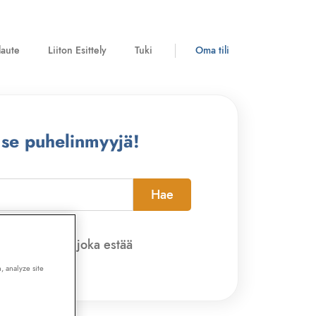
laute
Liiton Esittely
Tuki
Oma tili
 se puhelinmyyjä!
Hae
pi-sovelluksen, joka estää
, analyze site