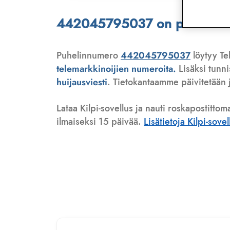
442045795037 on puhelinmyyj
Puhelinnumero
442045795037
löytyy Te
telemarkkinoijien numeroita.
Lisäksi tunn
huijausviesti
. Tietokantaamme päivitetään j
Lataa Kilpi-sovellus ja nauti roskapostittom
ilmaiseksi 15 päivää.
Lisätietoja Kilpi-sove