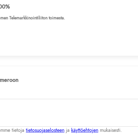
00%
men Telemarkkinointiliiton toimesta.
numeroon
lemme tietoja
tietosuojaselosteen
ja
käyttöehtojen
mukaisesti.