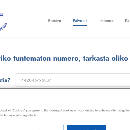
Etusivu
Palvelut
Ilmianna
Pa
ttiko tuntematon numero, tarkasta oliko
stia?
on
173322
, niin saat laajan telemarkkinointikiellon ja Kil
ot, huijaussoitot, huijausviestit ja roskapostit.
Accept All Cookies”, you agree to the storing of cookies on your device to enhance site navigation
ist in our marketing efforts.