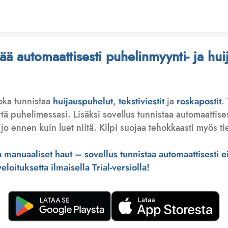
stää automaattisesti puhelinmyynti- ja hu
joka tunnistaa
huijauspuhelut
,
tekstiviestit
ja
roskapostit
.
 puhelimessasi. Lisäksi sovellus tunnistaa automaattisesti 
jo ennen kuin luet niitä. Kilpi suojaa tehokkaasti myös tie
manuaaliset haut – sovellus tunnistaa automaattisesti ei-
loituksetta ilmaisella Trial-versiolla!