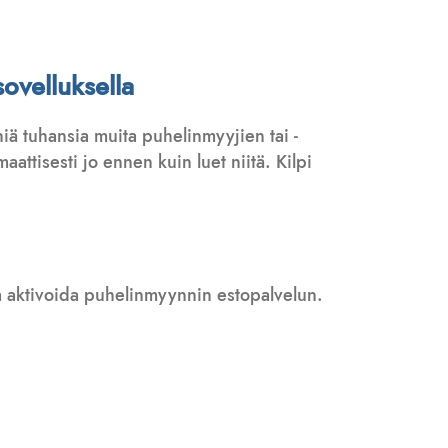
ovelluksella
iä tuhansia muita puhelinmyyjien tai -
attisesti jo ennen kuin luet niitä. Kilpi
 ja aktivoida puhelinmyynnin estopalvelun.