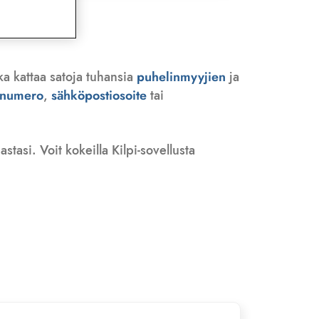
ka kattaa satoja tuhansia
puhelinmyyjien
ja
n numero
,
sähköpostiosoite
tai
tasi. Voit kokeilla Kilpi-sovellusta