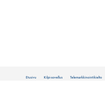
Etusivu
Kilpi-sovellus
Telemarkkinointikielto
© Suomen Telemarkkinointiliitto Ry
Tietosuojaseloste
Lataa Kilpi-sovellus