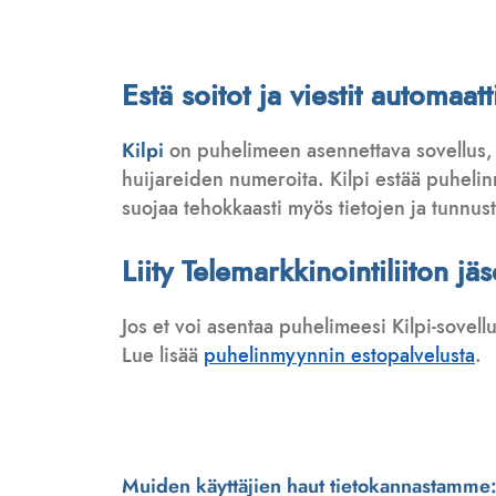
Estä soitot ja viestit automa
Kilpi
on puhelimeen asennettava sovellus,
huijareiden numeroita. Kilpi estää puhelinmy
suojaa tehokkaasti myös tietojen ja tunnus
Liity Telemarkkinointiliiton jä
Jos et voi asentaa puhelimeesi Kilpi-sovell
Lue lisää
puhelinmyynnin estopalvelusta
.
Muiden käyttäjien haut tietokannastamme