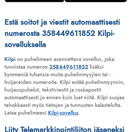
Estä soitot ja viestit automaattisesti
numerosta 358449611852 Kilpi-
sovelluksella
Kilpi
on puhelimeen asennettava sovellus, joka
tunnistaa numeron
358449611852
lisäksi
kymmeniä tuhansia muita puhelinmyyjien tai -
huijareiden numeroita. Kilpi estää puhelinmyynnin,
huijauspuhelut, tekstiviestit ja roskapostit
automaattisesti jo ennen kuin luet niitä. Kilpi suojaa
tehokkaasti myös tietojen ja tunnusten kalastelulta.
Lataa puhelimeesi
Kilpi-sovellus
.
Liity Telemarkkinointiliiton jäseneksi