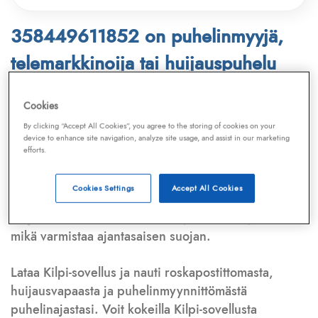
358449611852 on puhelinmyyjä,
telemarkkinoija tai huijauspuhelu
Puhelinnumero
358449611852
löytyy
Cookies
Telemarkkinointiliiton ja
Kilpi-sovelluksen
By clicking “Accept All Cookies”, you agree to the storing of cookies on your
device to enhance site navigation, analyze site usage, and assist in our marketing
tietokannasta, joka kattaa satoja tuhansia
efforts.
puhelinmyyjien
ja
telemarkkinoijien numeroita.
Lisäksi tunnistamme automaattisesti, jos kyseessä on
Cookies Settings
Accept All Cookies
puhelinhuijarin numero
,
sähköpostiosoite
tai
huijausviesti
. Tietokantaamme päivitetään jatkuvasti,
mikä varmistaa ajantasaisen suojan.
Lataa Kilpi-sovellus ja nauti roskapostittomasta,
huijausvapaasta ja puhelinmyynnittömästä
puhelinajastasi. Voit kokeilla Kilpi-sovellusta