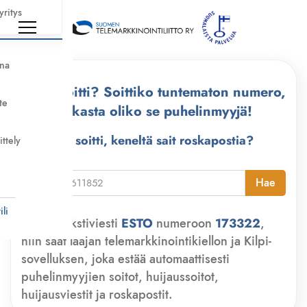
yritys
nna
Kuka soitti? Soittiko tuntematon numero,
te
tarkasta oliko se puhelinmyyjä!
Kuka soitti, keneltä sait roskapostia?
ittely
i
Hae
li
Lähetä tekstiviesti
ESTO
numeroon
173322
,
niin saat laajan telemarkkinointikiellon ja Kilpi-
sovelluksen, joka estää automaattisesti
puhelinmyyjien soitot, huijaussoitot,
huijausviestit ja roskapostit.