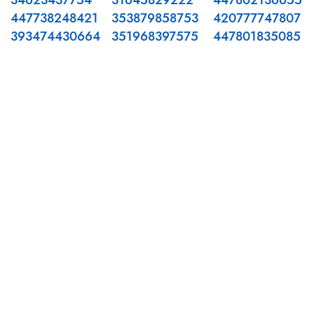
34623437754
31645829222
447802136655
447738248421
353879858753
420777747807
393474430664
351968397575
447801835085