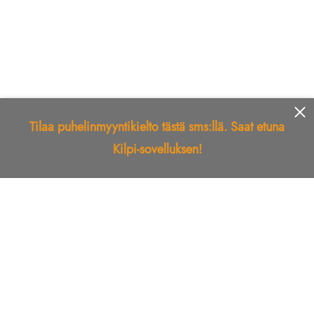
Tilaa puhelinmyyntikielto tästä sms:llä. Saat etuna
Kilpi-sovelluksen!
Etusivu
Kilpi-sovellus
Telemarkkinointikielto
Roskapostikielto
Luotettu yritys
Kuka soitti?
Ilmianna
Palaute
Liiton Esittely
Tuki
Yhteystiedot