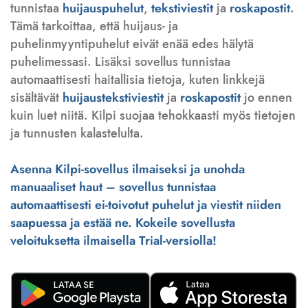
tunnistaa
huijauspuhelut
,
tekstiviestit
ja
roskapostit
.
Tämä tarkoittaa, että huijaus- ja
puhelinmyyntipuhelut eivät enää edes hälytä
puhelimessasi. Lisäksi sovellus tunnistaa
automaattisesti haitallisia tietoja, kuten linkkejä
sisältävät
huijaustekstiviestit
ja
roskapostit
jo ennen
kuin luet niitä. Kilpi suojaa tehokkaasti myös tietojen
ja tunnusten kalastelulta.
Asenna Kilpi-sovellus ilmaiseksi ja unohda
manuaaliset haut – sovellus tunnistaa
automaattisesti ei-toivotut puhelut ja viestit niiden
saapuessa ja estää ne. Kokeile sovellusta
veloituksetta ilmaisella Trial-versiolla!