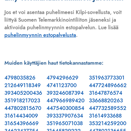
Jos et voi asentaa puhelimeesi Kilpi-sovellusta, voit
liittyä Suomen Telemarkkinointiliiton jäseneksi ja
aktivoida puhelinmyynnin estopalvelun. Lue lisää
puhelinmyynnin estopalvelusta
.
Muiden käyttäjien haut tietokannastamme:
4798035826
4794296629
351963773301
212649118349
4741123700
447724896662
393405200436
393246087394
31647876574
351918217023
447966989420
33668820263
447802815670
447540300854
447732589552
31614434009
393337907634
31614933688
31654396669
351965071038
353214259200