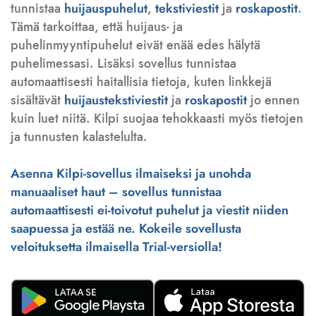
tunnistaa
huijauspuhelut
,
tekstiviestit
ja
roskapostit
.
Tämä tarkoittaa, että huijaus- ja
puhelinmyyntipuhelut eivät enää edes hälytä
puhelimessasi. Lisäksi sovellus tunnistaa
automaattisesti haitallisia tietoja, kuten linkkejä
sisältävät
huijaustekstiviestit
ja
roskapostit
jo ennen
kuin luet niitä. Kilpi suojaa tehokkaasti myös tietojen
ja tunnusten kalastelulta.
Asenna Kilpi-sovellus ilmaiseksi ja unohda
manuaaliset haut – sovellus tunnistaa
automaattisesti ei-toivotut puhelut ja viestit niiden
saapuessa ja estää ne. Kokeile sovellusta
veloituksetta ilmaisella Trial-versiolla!