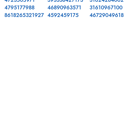
4723505971
393338427173
31624284002
4795177988
46890963571
31610967100
8618265321927
4592459175
46729049618