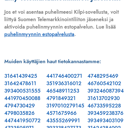
Jos et voi asentaa puhelimeesi Kilpi-sovellusta, voit
liittyä Suomen Telemarkkinointiliiton jäseneksi ja
aktivoida puhelinmyynnin estopalvelun. Lue lisää
puhelinmyynnin estopalvelusta
.
Muiden käyttäjien haut tietokannastamme:
31641439425
441746400271
4748295469
31642478611
351936316012
46760542102
393400531555
46548911253
393246087394
441970450088
4791849321
31613702930
4794730429
3197010279145
46733595228
4798035826
4571675966
393459238376
447441950772
43555269991
393493403109