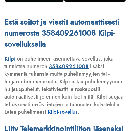
Estä soitot ja viestit automaattisesti
numerosta 358409261008 Kilpi-
sovelluksella
Kilpi
on puhelimeen asennettava sovellus, joka
tunnistaa numeron
358409261008
lisäksi
kymmeniä tuhansia muita puhelinmyyjien tai -
huijareiden numeroita. Kilpi estää puhelinmyynnin,
huijauspuhelut, tekstiviestit ja roskapostit
automaattisesti jo ennen kuin luet niitä. Kilpi suojaa
tehokkaasti myös tietojen ja tunnusten kalastelulta.
Lataa puhelimeesi
Kilpi-sovellus
.
Liity Telemarkkinointiliiton jäseneksi