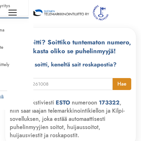
yritys
nna
Kuka soitti? Soittiko tuntematon numero,
te
tarkasta oliko se puhelinmyyjä!
Kuka soitti, keneltä sait roskapostia?
ittely
i
Hae
li
Lähetä tekstiviesti
ESTO
numeroon
173322
,
niin saat laajan telemarkkinointikiellon ja Kilpi-
sovelluksen, joka estää automaattisesti
puhelinmyyjien soitot, huijaussoitot,
huijausviestit ja roskapostit.