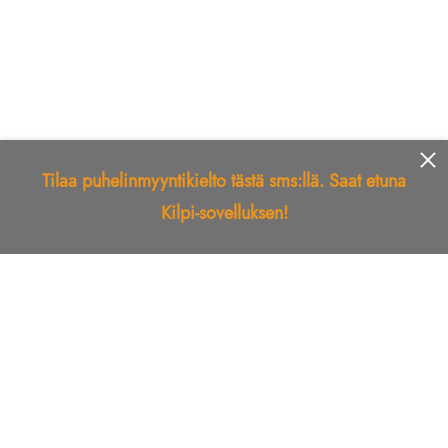
Tilaa puhelinmyyntikielto tästä sms:llä. Saat etuna
Kilpi-sovelluksen!
Etusivu
Kilpi-sovellus
Telemarkkinointikielto
Roskapostikielto
Luotettu yritys
Kuka soitti?
Ilmianna
Palaute
Liiton Esittely
Tuki
Yhteystiedot