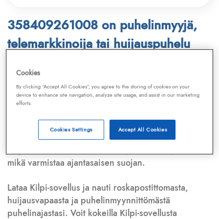
358409261008 on puhelinmyyjä,
telemarkkinoija tai huijauspuhelu
Puhelinnumero
358409261008
löytyy
Cookies
Telemarkkinointiliiton ja
Kilpi-sovelluksen
By clicking “Accept All Cookies”, you agree to the storing of cookies on your
device to enhance site navigation, analyze site usage, and assist in our marketing
tietokannasta, joka kattaa satoja tuhansia
efforts.
puhelinmyyjien
ja
telemarkkinoijien numeroita.
Lisäksi tunnistamme automaattisesti, jos kyseessä on
Cookies Settings
Accept All Cookies
puhelinhuijarin numero
,
sähköpostiosoite
tai
huijausviesti
. Tietokantaamme päivitetään jatkuvasti,
mikä varmistaa ajantasaisen suojan.
Lataa Kilpi-sovellus ja nauti roskapostittomasta,
huijausvapaasta ja puhelinmyynnittömästä
puhelinajastasi. Voit kokeilla Kilpi-sovellusta